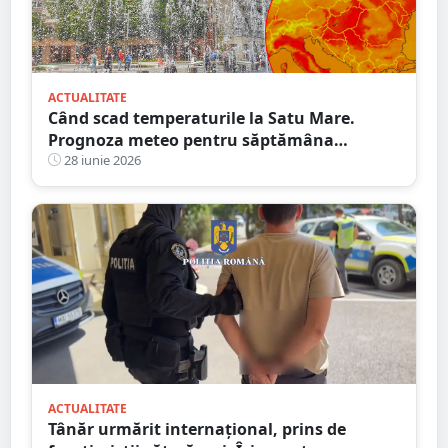
ACTUALITATE
Când scad temperaturile la Satu Mare.
Prognoza meteo pentru săptămâna
următoare
28 iunie 2026
ACTUALITATE
Tânăr urmărit internațional, prins de