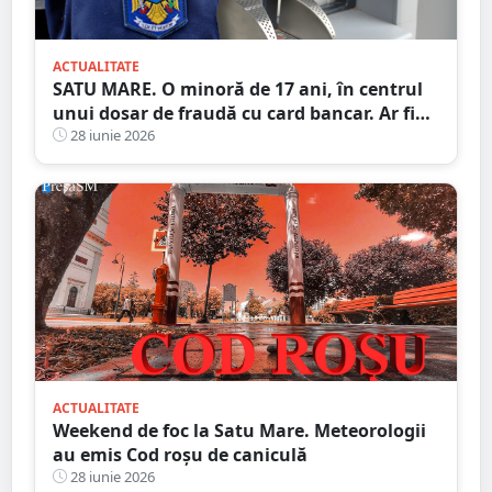
ACTUALITATE
SATU MARE. O minoră de 17 ani, în centrul
unui dosar de fraudă cu card bancar. Ar fi
făcut 22 de tranzacții ilegale, ajutată de trei
28 iunie 2026
adulți
ACTUALITATE
Weekend de foc la Satu Mare. Meteorologii
au emis Cod roșu de caniculă
28 iunie 2026