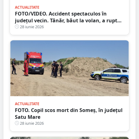
ACTUALITATE
FOTO/VIDEO. Accident spectaculos în
județul vecin. Tânăr, băut la volan, a rupt
un stâlp cu mașina și a ajuns în gard
28 iunie 2026
ACTUALITATE
FOTO. Copil scos mort din Someș, în județul
Satu Mare
28 iunie 2026