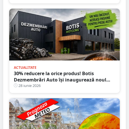
ACTUALITATE
30% reducere la orice produs! Botis
Dezmembrări Auto își inaugurează noul
sediu din Satu Mare
28 iunie 2026