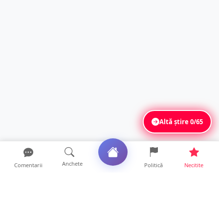
Altă știre
0/65
Anchete
Comentarii
Politică
Necitite
Ultimele articole