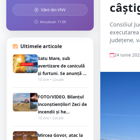
câști
Vânt din VNV
Actualizat: 11:00
Consiliul J
executarea 
județene, v
Ultimele articole
24 iunie 20
Satu Mare, sub
avertizare de caniculă
și furtuni. Se anunță ...
10 ore • Locale
FOTO/VIDEO. Bilanțul
inconștienților! Zeci de
incendii și he...
10 ore • Locale
Mircea Govor, atac la