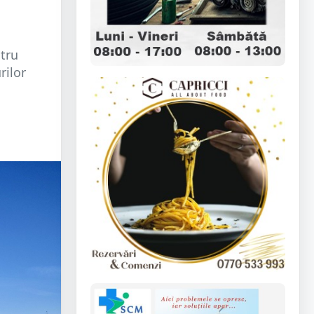
tru
rilor