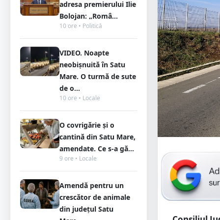
adresa premierului Ilie
Bolojan: „Româ...
10 ore • Politică
VIDEO. Noapte
neobișnuită în Satu
Mare. O turmă de sute
de o...
10 ore • Locale
O covrigărie și o
cantină din Satu Mare,
amendate. Ce s-a gă...
9 ore • Locale
Amendă pentru un
crescător de animale
din județul Satu
Consiliul J