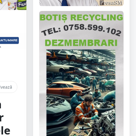
lvează
n
r
le