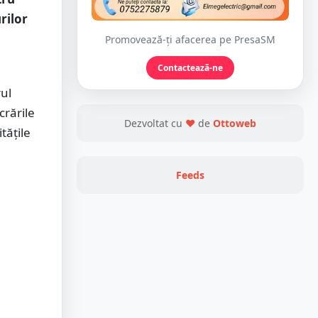
rilor
Promovează-ți afacerea pe PresaSM
Contactează-ne
rul
crările
Dezvoltat cu
❤
de
Ottoweb
tățile
Feeds