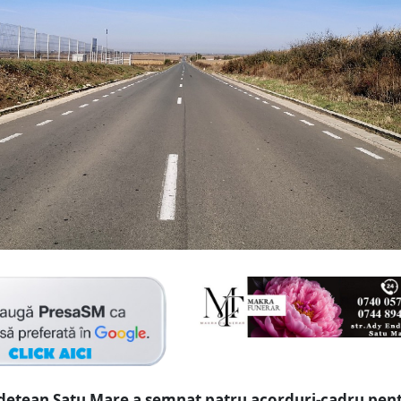
udețean Satu Mare a semnat patru acorduri-cadru pen