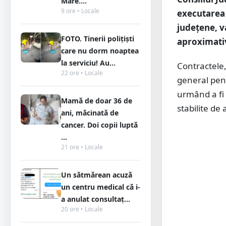
Mare....
9 ore • Locale
executarea 
județene, v
FOTO. Tinerii polițiști
aproximativ
care nu dorm noaptea
la serviciu! Au...
Contractele,
22 ore • Locale
general pent
urmând a fi r
Mamă de doar 36 de
stabilite de 
ani, măcinată de
cancer. Doi copii luptă
...
21 ore • Locale
Un sătmărean acuză
un centru medical că i-
a anulat consultaț...
20 ore • Locale