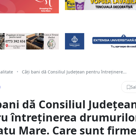
alitate
•
Câți bani dă Consiliul Județean pentru întreținere...
Sa
bani dă Consiliul Județea
u întreținerea drumurilo
atu Mare. Care sunt firme