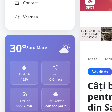
Contact
Vremea
30°
Satu Mare
Acasă
•
Actu
Actualitate
Umiditate
Vânt
42%
0.6 m/s
Câți 
pentr
Presiune
Nebulozitate
din S
999.7 mb
cer acoperit