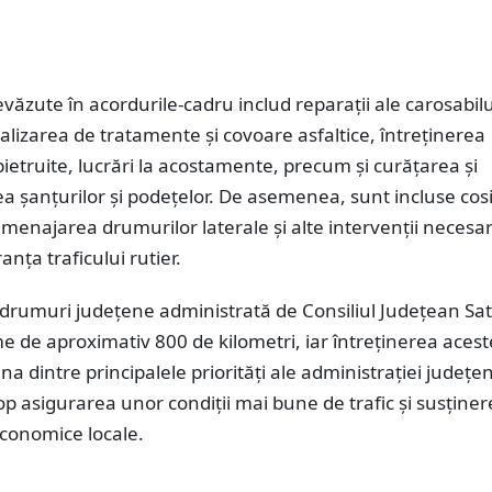
evăzute în acordurile-cadru includ reparații ale carosabilu
alizarea de tratamente și covoare asfaltice, întreținerea
ietruite, lucrări la acostamente, precum și curățarea și
 șanțurilor și podețelor. De asemenea, sunt incluse cos
amenajarea drumurilor laterale și alte intervenții necesa
anța traficului rutier.
drumuri județene administrată de Consiliul Județean Sa
e de aproximativ 800 de kilometri, iar întreținerea acest
na dintre principalele priorități ale administrației județe
p asigurarea unor condiții mai bune de trafic și susține
economice locale.