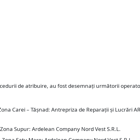
edurii de atribuire, au fost desemnați următorii operato
 Zona Carei – Tășnad: Antrepriza de Reparații și Lucrări AR
 – Zona Supur: Ardelean Company Nord Vest S.R.L.
I – Zona Satu Mare: Ardelean Company Nord Vest S.R.L.