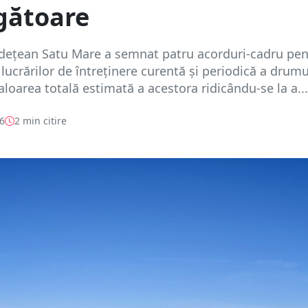
gătoare
udețean Satu Mare a semnat patru acorduri-cadru pen
lucrărilor de întreținere curentă și periodică a drumu
aloarea totală estimată a acestora ridicându-se la a...
26
2 min citire