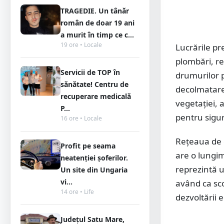
TRAGEDIE. Un tânăr
român de doar 19 ani
a murit în timp ce c...
19 ore • Locale
Lucrările pr
plombări, re
Servicii de TOP în
drumurilor p
sănătate! Centru de
decolmatarea
recuperare medicală
vegetației, 
P...
pentru sigur
16 ore • Locale
Rețeaua de 
Profit pe seama
are o lungim
neatenției șoferilor.
reprezintă u
Un site din Ungaria
vi...
având ca sco
14 ore • Life
dezvoltării 
Județul Satu Mare,