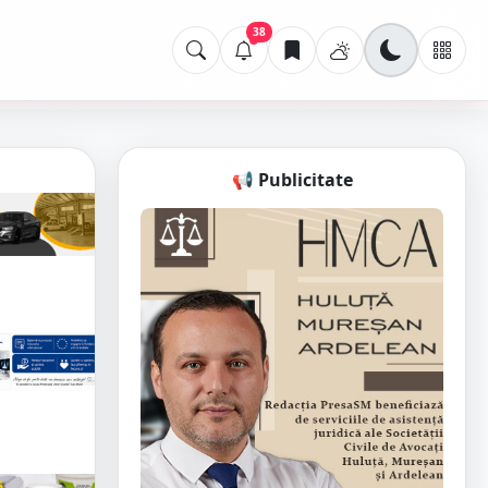
38
📢 Publicitate