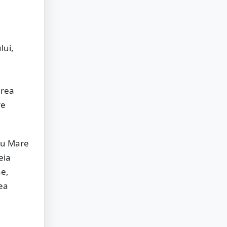
lui,
irea
re
tu Mare
eia
ne,
rea