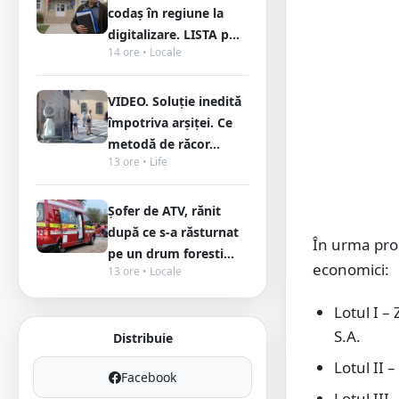
codaș în regiune la
digitalizare. LISTA p...
14 ore • Locale
VIDEO. Soluție inedită
împotriva arșiței. Ce
metodă de răcor...
13 ore • Life
Șofer de ATV, rănit
după ce s-a răsturnat
În urma proc
pe un drum foresti...
economici:
13 ore • Locale
Lotul I –
S.A.
Distribuie
Lotul II
Facebook
Lotul II