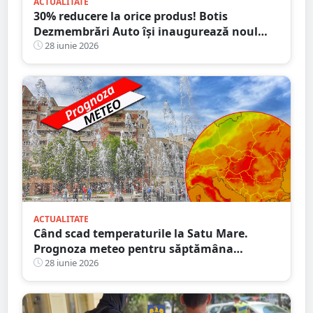
ACTUALITATE
30% reducere la orice produs! Botis
Dezmembrări Auto își inaugurează noul
sediu din Satu Mare
28 iunie 2026
ACTUALITATE
Când scad temperaturile la Satu Mare.
Prognoza meteo pentru săptămâna
următoare
28 iunie 2026