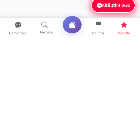
Altă știre
0/32
Anchete
Comentarii
Politică
Necitite
Ultimele articole
Accident cu trei victime în județul Satu
Mare. O mașină a aj...
21 ore • Locale
FOTO. Poliția explică modul în care s-a
produs accidentul di...
19 ore • Locale
SCANDAL lângă un club din Satu Mare! Un
tânăr a fost făcut K...