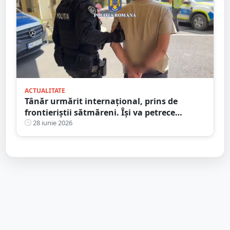
ACTUALITATE
Tânăr urmărit internațional, prins de
frontieriștii sătmăreni. Își va petrece
următorii trei ani după gratii
28 iunie 2026