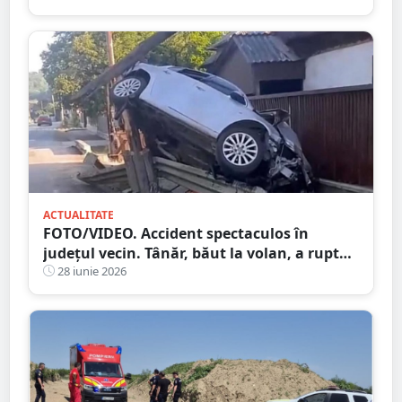
că au ales să își umilească propriii cai
ACTUALITATE
FOTO/VIDEO. Accident spectaculos în
județul vecin. Tânăr, băut la volan, a rupt
un stâlp cu mașina și a ajuns în gard
28 iunie 2026