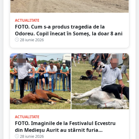
ACTUALITATE
FOTO. Cum s-a produs tragedia de la
Odoreu. Copil înecat în Someș, la doar 8 ani
28 iunie 2026
ACTUALITATE
FOTO. Imaginile de la Festivalul Ecvestru
din Medieșu Aurit au stârnit furia
iubitorilor de animale. Proprietarii, acuzați
28 iunie 2026