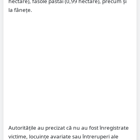
hectare), fasole păstăi (0,99 hectare), precum și
la fânețe.
Autoritățile au precizat că nu au fost înregistrate
victime, locuințe avariate sau întreruperi ale