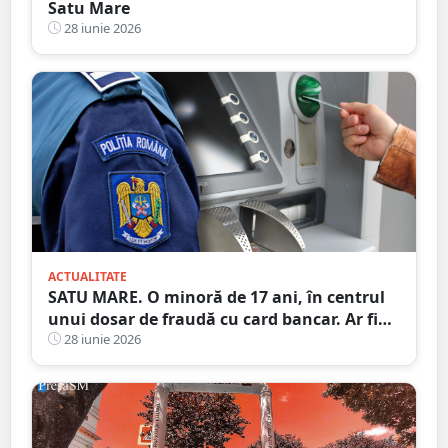
Satu Mare
28 iunie 2026
ACTUALITATE
SATU MARE. O minoră de 17 ani, în centrul
unui dosar de fraudă cu card bancar. Ar fi
făcut 22 de tranzacții ilegale, ajutată de trei
28 iunie 2026
adulți