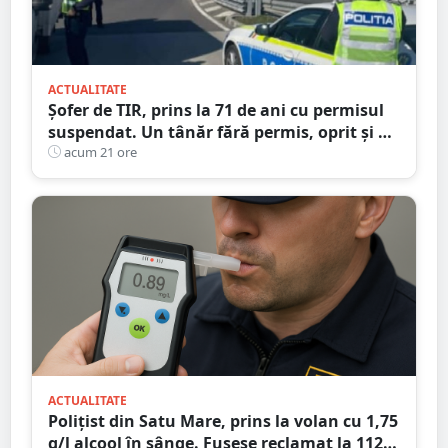
ACTUALITATE
Șofer de TIR, prins la 71 de ani cu permisul
suspendat. Un tânăr fără permis, oprit și el
la Petea
acum 21 ore
ACTUALITATE
Polițist din Satu Mare, prins la volan cu 1,75
g/l alcool în sânge. Fusese reclamat la 112