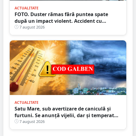
ACTUALITATE
FOTO. Duster rămas fără puntea spate
după un impact violent. Accident cu
implicarea unei mașini din Satu Mare
7 august 2026
ACTUALITATE
Satu Mare, sub avertizare de caniculă și
furtuni. Se anunță vijelii, dar și temperaturi
ridicate. Avertizarea ANM
7 august 2026