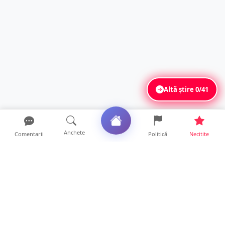
Altă știre
0/41
Anchete
Comentarii
Politică
Necitite
Ultimele articole
ANCHETĂ. Acuzații explozive la DGASPC
Satu Mare! Salarii uri...
18 ore • Anchete