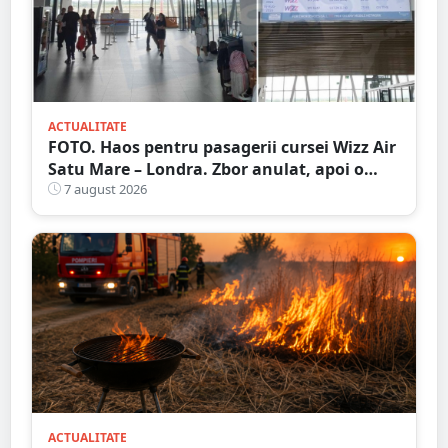
ACTUALITATE
FOTO. Haos pentru pasagerii cursei Wizz Air
Satu Mare – Londra. Zbor anulat, apoi o
nouă întârziere. Fără explicații clare
7 august 2026
ACTUALITATE