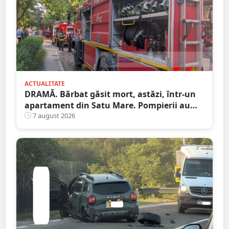
ACTUALITATE
DRAMĂ. Bărbat găsit mort, astăzi, într-un
apartament din Satu Mare. Pompierii au
spart ușa
7 august 2026