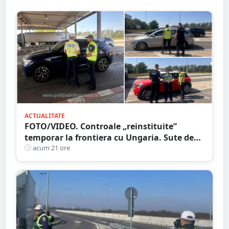
ACTUALITATE
FOTO/VIDEO. Controale „reinstituite”
temporar la frontiera cu Ungaria. Sute de
persoane și mașini, verificate în județul
acum 21 ore
Satu Mare