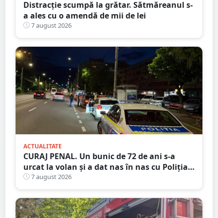
Distracție scumpă la grătar. Sătmăreanul s-
a ales cu o amendă de mii de lei
7 august 2026
ACTUALITATE
CURAJ PENAL. Un bunic de 72 de ani s-a
urcat la volan și a dat nas în nas cu Poliția
Satu Mare
7 august 2026