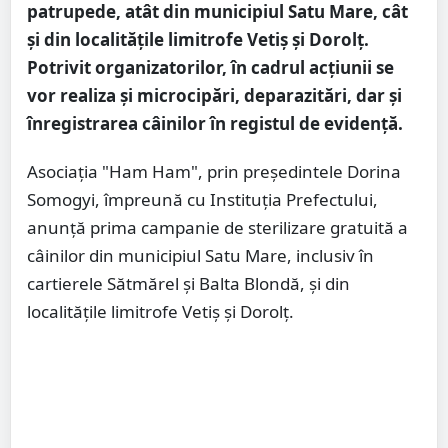
patrupede, atât din municipiul Satu Mare, cât
și din localitățile limitrofe Vetiș și Dorolț.
Potrivit organizatorilor, în cadrul acțiunii se
vor realiza și microcipări, deparazitări, dar și
înregistrarea câinilor în registul de evidență.
Asociația "Ham Ham", prin președintele Dorina
Somogyi, împreună cu Instituția Prefectului,
anunță prima campanie de sterilizare gratuită a
câinilor din municipiul Satu Mare, inclusiv în
cartierele Sătmărel și Balta Blondă, și din
localitățile limitrofe Vetiș și Dorolț.