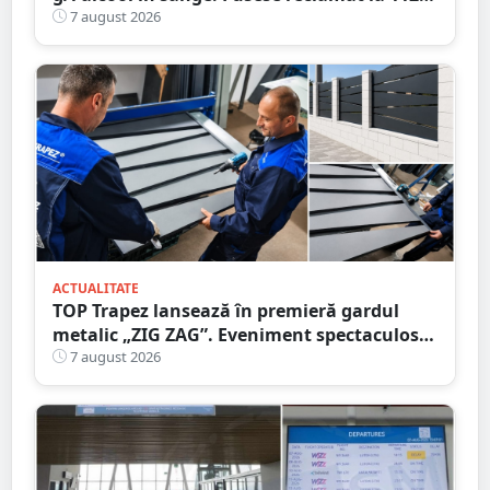
că circula pe contrasens
7 august 2026
ACTUALITATE
TOP Trapez lansează în premieră gardul
metalic „ZIG ZAG”. Eveniment spectaculos
în Grădina Romei
7 august 2026