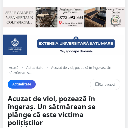
Acasă
•
Actualitate
•
Acuzat de viol, pozează în îngeraș. Un
sătmărean s...
Salvează
Actualitate
Acuzat de viol, pozează în
îngeraș. Un sătmărean se
plânge că este victima
polițiștilor