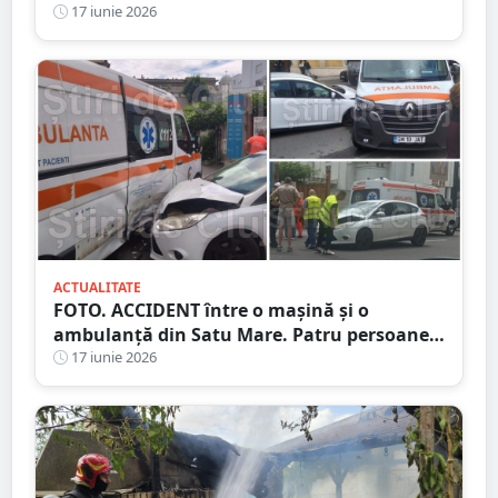
cumpărături avantajoase în Satu Mare
17 iunie 2026
ACTUALITATE
FOTO. ACCIDENT între o mașină și o
ambulanță din Satu Mare. Patru persoane
au ajuns la spital
17 iunie 2026