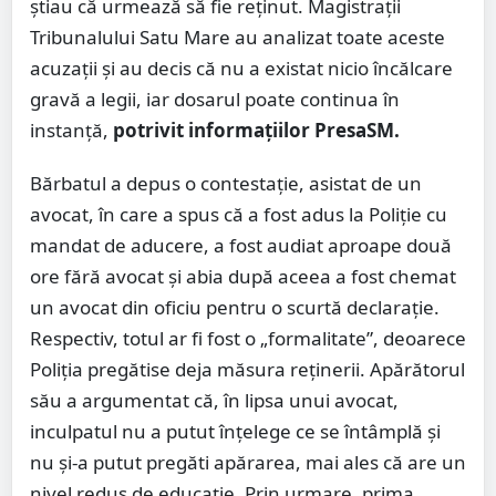
știau că urmează să fie reținut. Magistrații
Tribunalului Satu Mare au analizat toate aceste
acuzații și au decis că nu a existat nicio încălcare
gravă a legii, iar dosarul poate continua în
instanță,
potrivit informațiilor PresaSM.
Bărbatul a depus o contestație, asistat de un
avocat, în care a spus că a fost adus la Poliție cu
mandat de aducere, a fost audiat aproape două
ore fără avocat și abia după aceea a fost chemat
un avocat din oficiu pentru o scurtă declarație.
Respectiv, totul ar fi fost o „formalitate”, deoarece
Poliția pregătise deja măsura reținerii. Apărătorul
său a argumentat că, în lipsa unui avocat,
inculpatul nu a putut înțelege ce se întâmplă și
nu și-a putut pregăti apărarea, mai ales că are un
nivel redus de educație. Prin urmare, prima