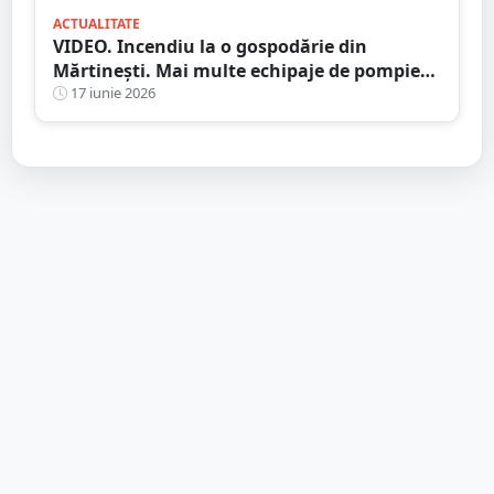
ACTUALITATE
VIDEO. Incendiu la o gospodărie din
Mărtinești. Mai multe echipaje de pompieri
au intervenit de urgență
17 iunie 2026