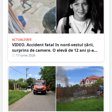
ACTUALITATE
VIDEO. Accident fatal în nord-vestul țării,
surprins de camere. O elevă de 12 ani și-a
pierdut viața pe trotuar, lovită de mașină
17 iunie 2026