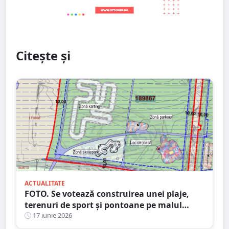
Citește și
ACTUALITATE
FOTO. Se votează construirea unei plaje,
terenuri de sport și pontoane pe malul
Someșului, în Satu Mare
17 iunie 2026