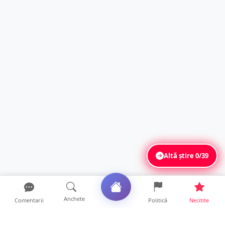
Altă știre
0/39
Anchete
Comentarii
Politică
Necitite