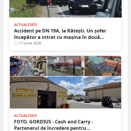
ACTUALITATE
Accident pe DN 19A, la Rătești. Un șofer
începător a intrat cu mașina în două
autoturisme parcate
17 iunie 2026
ACTUALITATE
FOTO. GORDIUS - Cash and Carry -
Partenerul de încredere pentru