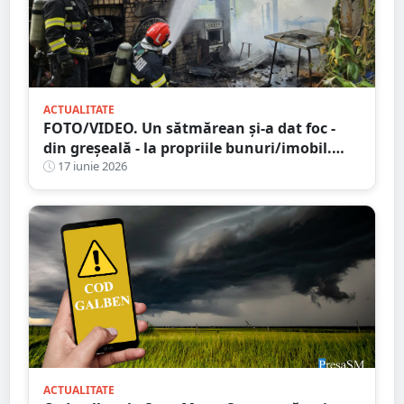
ACTUALITATE
FOTO/VIDEO. Un sătmărean și-a dat foc -
din greșeală - la propriile bunuri/imobil.
Pericol de explozie!
17 iunie 2026
ACTUALITATE