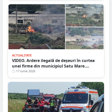
ACTUALITATE
VIDEO. Ardere ilegală de deșeuri în curtea
unei firme din municipiul Satu Mare.
Pompierii i-au amendat, la sesizarea
17 iunie 2026
PresaSM