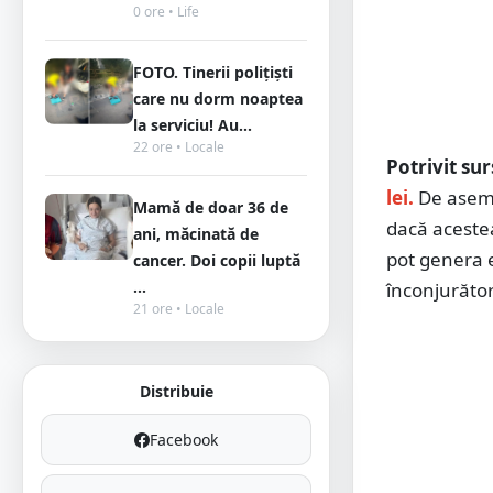
0 ore • Life
FOTO. Tinerii polițiști
care nu dorm noaptea
la serviciu! Au...
22 ore • Locale
Potrivit su
lei.
De asemen
Mamă de doar 36 de
dacă acestea
ani, măcinată de
pot genera e
cancer. Doi copii luptă
...
înconjurător
21 ore • Locale
Distribuie
Facebook