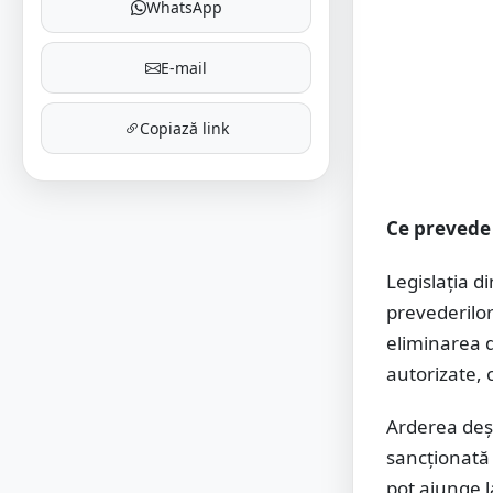
WhatsApp
E-mail
Copiază link
Ce prevede
Legislația 
prevederilor
eliminarea d
autorizate, 
Arderea deșe
sancționată
pot ajunge l