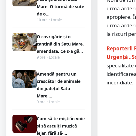
Mare. O turmă de sute
urma arderii
de o...
apropiere. Î
10 ore • Locale
urma arderii
la riscuri p
O covrigărie și o
cantină din Satu Mare,
Reporterii
amendate. Ce s-a gă...
Urgență „S
9 ore • Locale
specialitate
identificare
Amendă pentru un
crescător de animale
incendiate.
din județul Satu
Mare....
9 ore • Locale
Cum să te miști în voie
și să asculți muzică
lejer, fără să-...