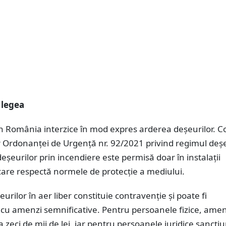
 legea
din România interzice în mod expres arderea deșeurilor. 
 Ordonanței de Urgență nr. 92/2021 privind regimul deșe
eșeurilor prin incendiere este permisă doar în instalații
care respectă normele de protecție a mediului.
urilor în aer liber constituie contravenție și poate fi
 cu amenzi semnificative. Pentru persoanele fizice, amen
a zeci de mii de lei, iar pentru persoanele juridice sancțiu