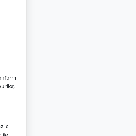
Conform
urilor,
zile
nile