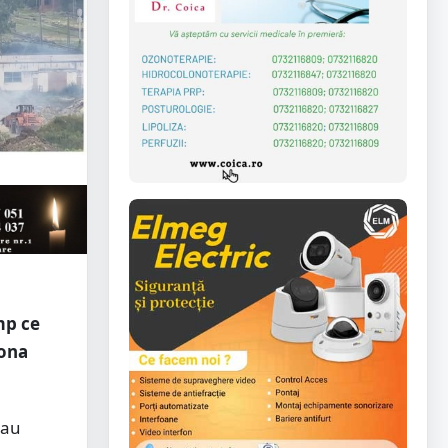
imp ce
zona
 au