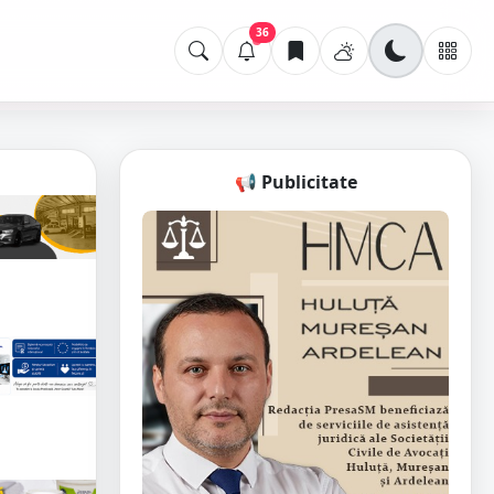
36
📢 Publicitate