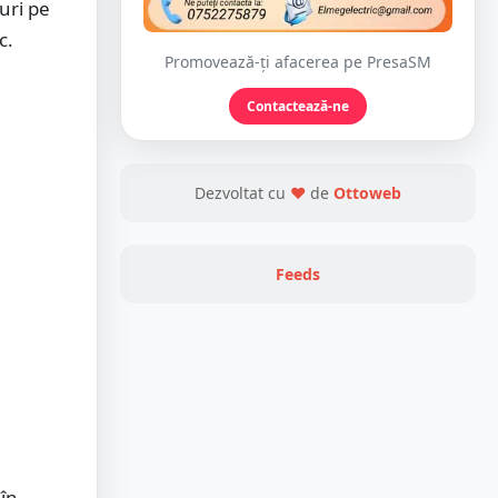
uri pe
c.
Promovează-ți afacerea pe PresaSM
Contactează-ne
Dezvoltat cu
❤
de
Ottoweb
Feeds
 în