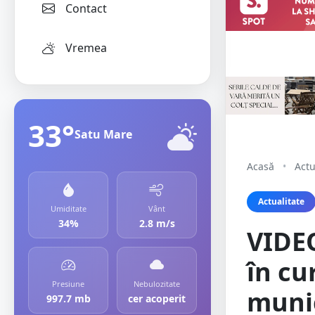
Contact
Vremea
33°
Satu Mare
Acasă
•
Actu
Actualitate
Umiditate
Vânt
34%
2.8 m/s
VIDEO
în cu
Presiune
Nebulozitate
munic
997.7 mb
cer acoperit