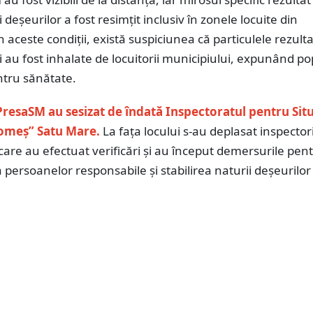
 deșeurilor a fost resimțit inclusiv în zonele locuite din
n aceste condiții, există suspiciunea că particulele rezulta
 au fost inhalate de locuitorii municipiului, expunând po
entru sănătate.
 PresaSM
au sesizat de îndată Inspectoratul pentru Situ
omeș” Satu Mare.
La fața locului s-au deplasat inspector
 care au efectuat verificări și au început demersurile pen
a persoanelor responsabile și stabilirea naturii deșeurilor