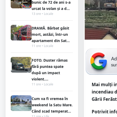
bunic de 72 de ani s-a
urcat la volan și a d...
13 ore • Locale
DRAMĂ. Bărbat găsit
mort, astăzi, într-un
apartament din Sat...
11 ore • Locale
FOTO. Duster rămas
fără puntea spate
după un impact
violent....
Mai mulți in
11 ore • Locale
incendiau d
Cum va fi vremea în
Gării Ferăs
weekend la Satu Mare.
Când scad temperat...
Potrivit in
11 ore • Life