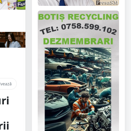
lvează
ri
ii