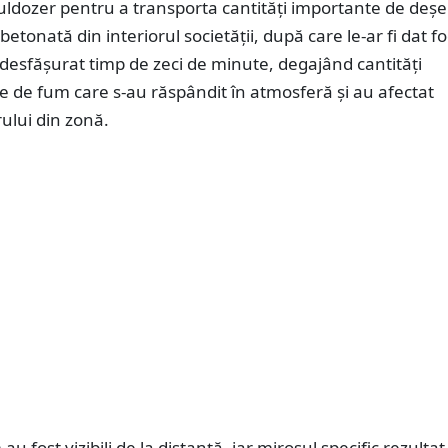
buldozer pentru a transporta cantități importante de deșe
etonată din interiorul societății, după care le-ar fi dat fo
desfășurat timp de zeci de minute, degajând cantități
e de fum care s-au răspândit în atmosferă și au afectat
rului din zonă.
au fost vizibili de la distanță, iar mirosul specific rezultat