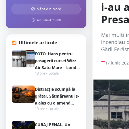
i-au 
Vânt din Nord
Pres
Actualizat: 18:00
Mai mulți in
incendiau d
Ultimele articole
Gării Ferăst
FOTO. Haos pentru
pasagerii cursei Wizz
17 iunie 20
Air Satu Mare – Lond...
13 ore • Locale
Distracție scumpă la
grătar. Sătmăreanul s-
a ales cu o amend...
13 ore • Locale
CURAJ PENAL. Un