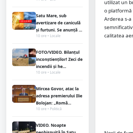
utilizat un 
o platformă b
Satu Mare, sub
Arderea s-a 
avertizare de caniculă
semnificativ
și furtuni. Se anunță ...
calitatea ae
10 ore • Locale
FOTO/VIDEO. Bilanțul
inconștienților! Zeci de
incendii și he...
10 ore • Locale
Mircea Govor, atac la
adresa premierului Ilie
Bolojan: „Româ...
10 ore • Politică
VIDEO. Noapte
neobișnuită în Satu
Norii de fum 