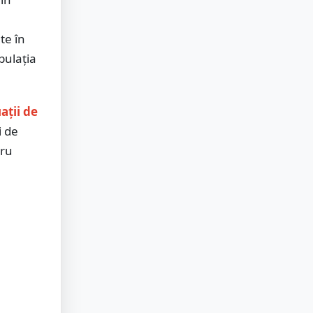
te în
pulația
ații de
i de
tru