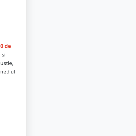
00 de
 și
ustie,
 mediul