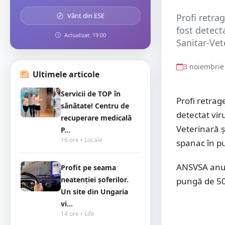
Vânt din ESE
Profi retra
fost detect
Actualizat: 19:00
Sanitar-Vet
3 noiembrie
Ultimele articole
Servicii de TOP în
Profi retrag
sănătate! Centru de
detectat vir
recuperare medicală
Veterinară ș
P...
16 ore • Locale
spanac în p
ANSVSA anun
Profit pe seama
neatenției șoferilor.
pungă de 5
Un site din Ungaria
vi...
14 ore • Life