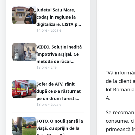
Județul Satu Mare,
codaș în regiune la
digitalizare. LISTA p...
14 ore • Locale
VIDEO. Soluție inedită
împotriva arșiței. Ce
metodă de răcor...
13 ore • Life
”Vă informă
de la client
Șofer de ATV, rănit
lot Romania 
după ce s-a răsturnat
A.
pe un drum foresti...
13 ore • Locale
Se recomand
consume, ci 
FOTO. O nouă șansă la
viață, cu sprijin de la
primească în