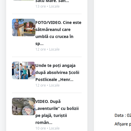
Satu Mare. Sân...
13 ore • Locale
FOTO/VIDEO. Cine este
sătmăreanul care
umblă cu crucea în
sp...
12 ore • Locale
Unde te poți angaja
după absolvirea Școlii
Postliceale „Henr...
12 ore • Locale
VIDEO. După
„aventurile” cu bolizii
pe plajă, turiștii
român...
10 ore • Locale