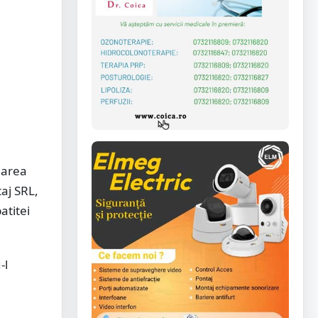
marea
aj SRL,
atitei
-l