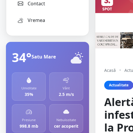
Contact
Vremea
34°
Satu Mare
Acasă
•
Actu
Actualitate
Umiditate
Vânt
35%
2.5 m/s
Alert
infes
Presiune
Nebulozitate
la Pro
998.8 mb
cer acoperit