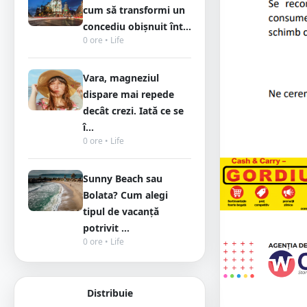
cum să transformi un
concediu obișnuit înt...
0 ore • Life
Vara, magneziul
dispare mai repede
decât crezi. Iată ce se
î...
0 ore • Life
Sunny Beach sau
Bolata? Cum alegi
tipul de vacanță
potrivit ...
0 ore • Life
Distribuie