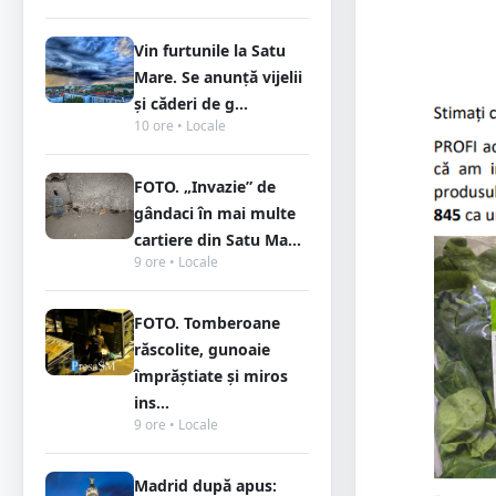
Vin furtunile la Satu
Mare. Se anunță vijelii
și căderi de g...
10 ore • Locale
FOTO. „Invazie” de
gândaci în mai multe
cartiere din Satu Ma...
9 ore • Locale
FOTO. Tomberoane
răscolite, gunoaie
împrăștiate și miros
ins...
9 ore • Locale
Madrid după apus: