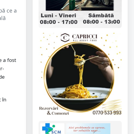
pă ce a
ală
 a fost
r-
 de
 în