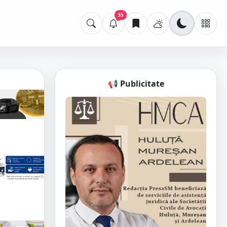
35
📢 Publicitate