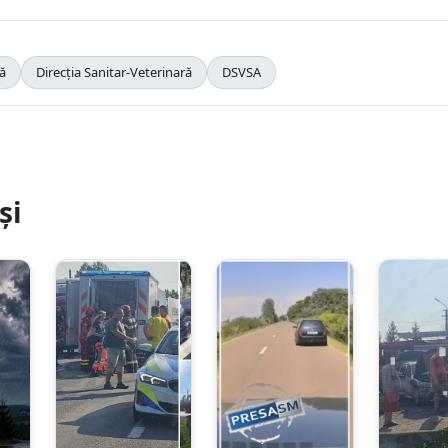
ră
Direcția Sanitar-Veterinară
DSVSA
și