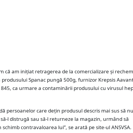
m că am inițiat retragerea de la comercializare şi reche
 a produsului Spanac pungă 500g, furnizor Krepsis Aavant
845, ca urmare a contaminării produsului cu virusul hep
ă persoanelor care dețin produsul descris mai sus să nu
să-l distrugă sau să-l returneze la magazin, urmând să
 schimb contravaloarea lui”, se arată pe site-ul ANSVSA.