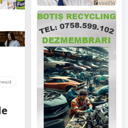
lvează
de