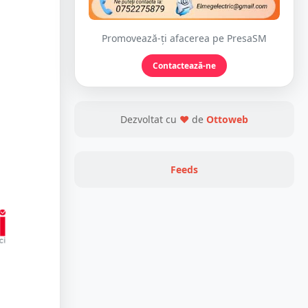
Promovează-ți afacerea pe PresaSM
Contactează-ne
Dezvoltat cu
❤
de
Ottoweb
Feeds