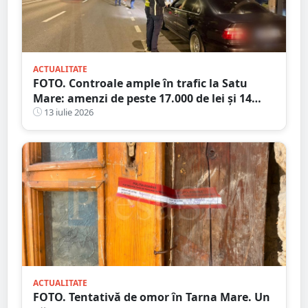
ACTUALITATE
FOTO. Controale ample în trafic la Satu
Mare: amenzi de peste 17.000 de lei și 14
certificate de înmatriculare reținute. Trei
13 iulie 2026
șoferi s-au ales cu dosare penale
ACTUALITATE
FOTO. Tentativă de omor în Tarna Mare. Un