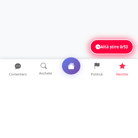
Altă știre
0/53
Anchete
Comentarii
Politică
Necitite
Ultimele articole
Polițist din Satu Mare, prins la volan cu 1,75
g/l alcool în...
19 ore • Locale