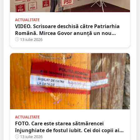
ACTUALITATE
VIDEO. Scrisoare deschisă către Patriarhia
Română. Mircea Govor anunță un nou
demers împotriva deputatului Adrian
13 iulie 2026
Cozma
ACTUALITATE
FOTO. Care este starea sătmărencei
înjunghiate de fostul iubit. Cei doi copii ai
femeii, luați în plasament
13 iulie 2026