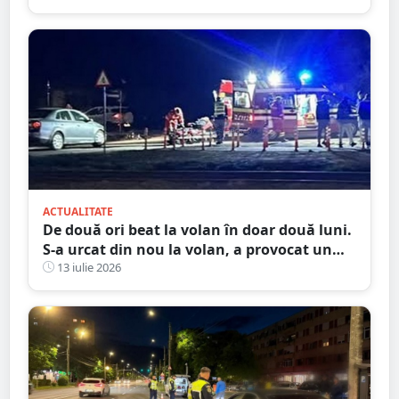
ACTUALITATE
De două ori beat la volan în doar două luni.
S-a urcat din nou la volan, a provocat un
accident și ajunge la închisoare
13 iulie 2026