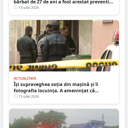
bărbat de 27 de ani a fost arestat preventiv
după ce și-ar fi atacat concubina cu un cuțit
13 iulie 2026
ACTUALITATE
Își supraveghea soția din mașină și îi
fotografia locuința. A amenințat că
incendiază mașina ”amantului”
13 iulie 2026