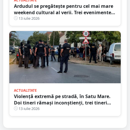
ACTUALITATE
Ardudul se pregătește pentru cel mai mare
weekend cultural al verii. Trei evenimente
majore vor transforma orașul într-o
13 iulie 2026
capitală a istoriei vii
ACTUALITATE
Violență extremă pe stradă, în Satu Mare.
Doi tineri rămași inconștienți, trei tineri
reținuți, astăzi
13 iulie 2026