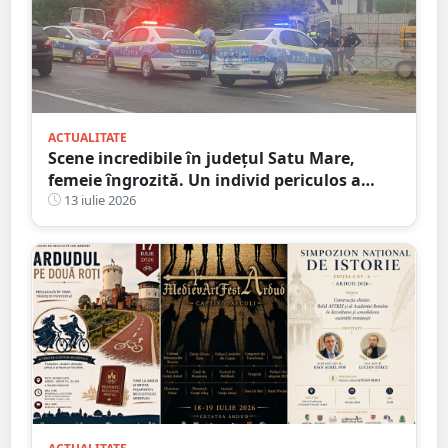
ACTUALITATE
Scene incredibile în județul Satu Mare,
femeie îngrozită. Un individ periculos a
făcut praf Codul Penal
13 iulie 2026