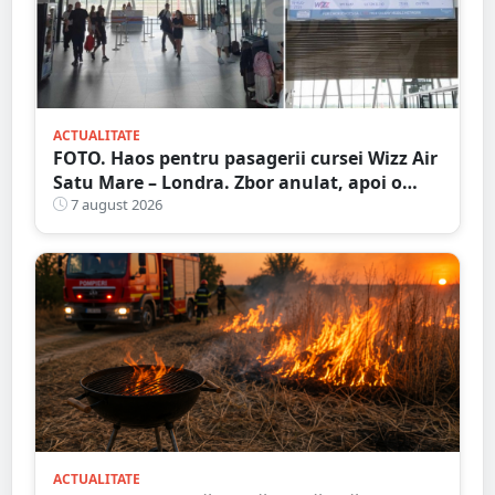
ACTUALITATE
FOTO. Haos pentru pasagerii cursei Wizz Air
Satu Mare – Londra. Zbor anulat, apoi o
nouă întârziere. Fără explicații clare
7 august 2026
ACTUALITATE