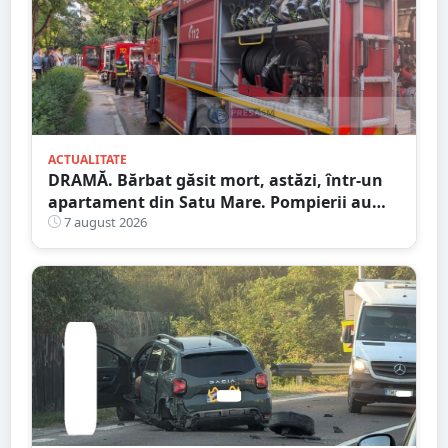
ACTUALITATE
DRAMĂ. Bărbat găsit mort, astăzi, într-un
apartament din Satu Mare. Pompierii au
spart ușa
7 august 2026