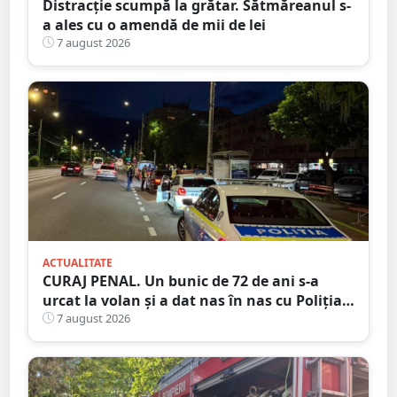
Distracție scumpă la grătar. Sătmăreanul s-
a ales cu o amendă de mii de lei
7 august 2026
ACTUALITATE
CURAJ PENAL. Un bunic de 72 de ani s-a
urcat la volan și a dat nas în nas cu Poliția
Satu Mare
7 august 2026