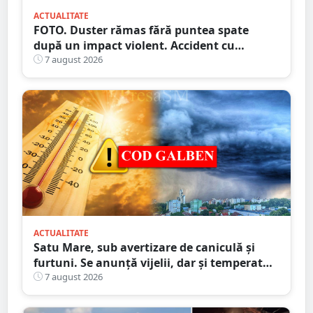
ACTUALITATE
FOTO. Duster rămas fără puntea spate
după un impact violent. Accident cu
implicarea unei mașini din Satu Mare
7 august 2026
ACTUALITATE
Satu Mare, sub avertizare de caniculă și
furtuni. Se anunță vijelii, dar și temperaturi
ridicate. Avertizarea ANM
7 august 2026