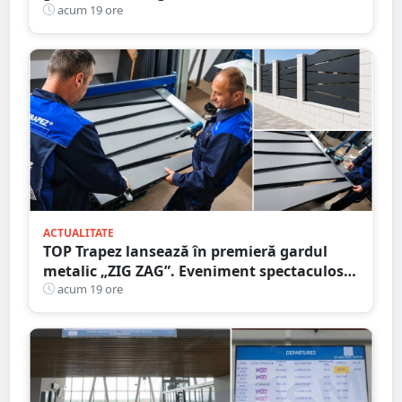
că circula pe contrasens
acum 19 ore
ACTUALITATE
TOP Trapez lansează în premieră gardul
metalic „ZIG ZAG”. Eveniment spectaculos
în Grădina Romei
acum 19 ore