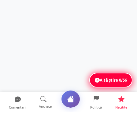
Altă știre
0/56
Anchete
Comentarii
Politică
Necitite
Ultimele articole