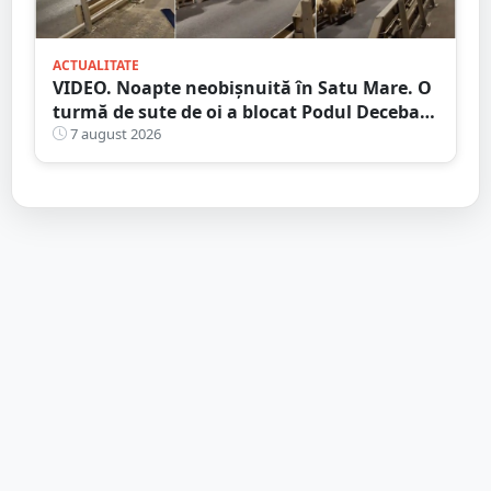
ACTUALITATE
VIDEO. Noapte neobișnuită în Satu Mare. O
turmă de sute de oi a blocat Podul Decebal.
Gest de apreciat al ciobanului
7 august 2026