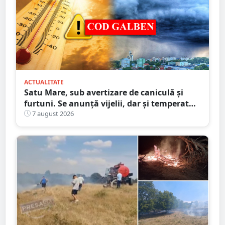
ACTUALITATE
Satu Mare, sub avertizare de caniculă și
furtuni. Se anunță vijelii, dar și temperaturi
ridicate. Avertizarea ANM
7 august 2026