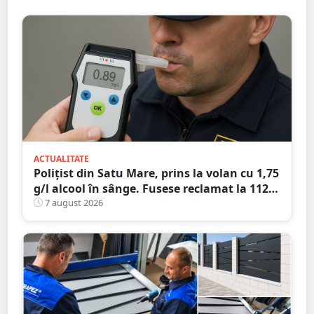
ACTUALITATE
Polițist din Satu Mare, prins la volan cu 1,75
g/l alcool în sânge. Fusese reclamat la 112
că circula pe contrasens
7 august 2026