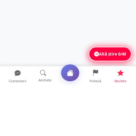
Altă știre
0/49
Anchete
Comentarii
Politică
Necitite
Ultimele articole
SCANDAL într-un club din Satu Mare! Un
tânăr a fost făcut KO...
19 ore • Locale