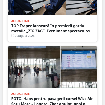
ACTUALITATE
TOP Trapez lansează în premieră gardul
metalic „ZIG ZAG”. Eveniment spectaculos
în Grădina Romei
7 august 2026
ACTUALITATE
FOTO. Haos pentru pasagerii cursei Wizz Air
Satu Mare – Londra. Zbor anulat, apoi o