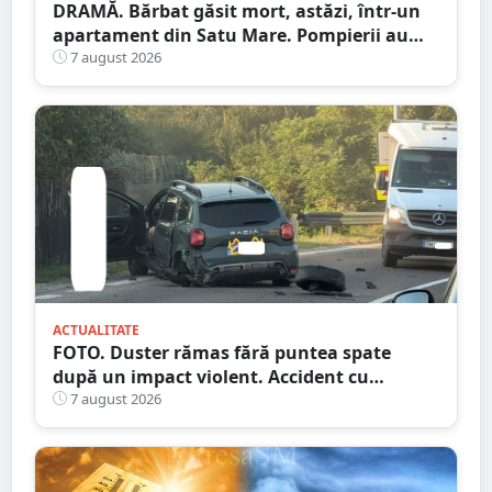
DRAMĂ. Bărbat găsit mort, astăzi, într-un
apartament din Satu Mare. Pompierii au
spart ușa
7 august 2026
ACTUALITATE
FOTO. Duster rămas fără puntea spate
după un impact violent. Accident cu
implicarea unei mașini din Satu Mare
7 august 2026