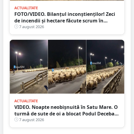
ACTUALITATE
FOTO/VIDEO. Bilanțul inconștienților! Zeci
de incendii și hectare făcute scrum în
județul Satu Mare
7 august 2026
ACTUALITATE
VIDEO. Noapte neobișnuită în Satu Mare. O
turmă de sute de oi a blocat Podul Decebal.
Gest de apreciat al ciobanului
7 august 2026