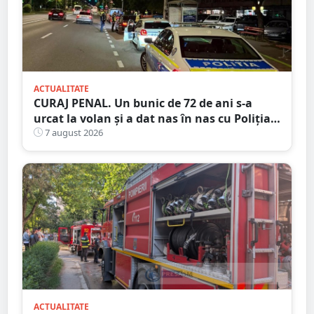
ACTUALITATE
CURAJ PENAL. Un bunic de 72 de ani s-a
urcat la volan și a dat nas în nas cu Poliția
Satu Mare
7 august 2026
ACTUALITATE