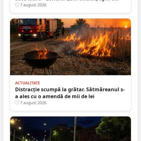
nouă întârziere. Fără explicații clare
7 august 2026
ACTUALITATE
Distracție scumpă la grătar. Sătmăreanul s-
a ales cu o amendă de mii de lei
7 august 2026