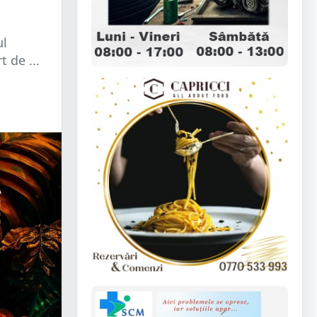
ul
 de ...