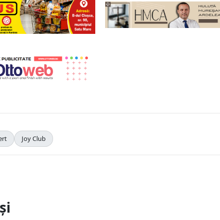
ert
Joy Club
și