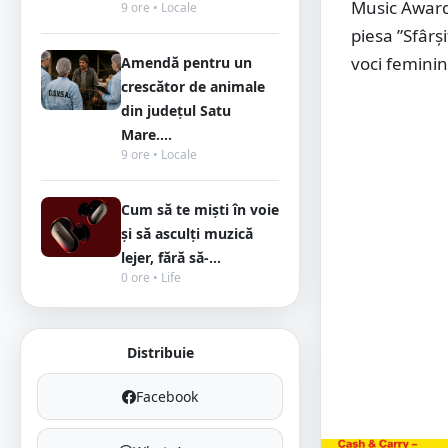
Music Awards
9 ore • Locale
piesa ”Sfârș
voci femini
Amendă pentru un
crescător de animale
din județul Satu
Mare....
9 ore • Locale
Cum să te miști în voie
și să asculți muzică
lejer, fără să-...
0 ore • Life
Distribuie
Facebook