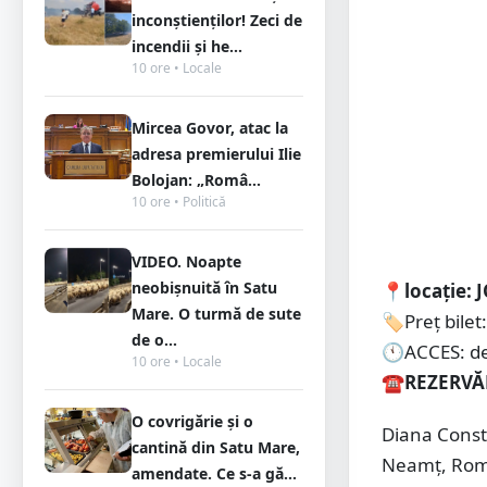
inconștienților! Zeci de
incendii și he...
10 ore • Locale
Mircea Govor, atac la
adresa premierului Ilie
Bolojan: „Româ...
10 ore • Politică
VIDEO. Noapte
neobișnuită în Satu
📍locație: 
Mare. O turmă de sute
🏷️Preț bilet
de o...
🕚ACCES: de 
10 ore • Locale
☎REZERVĂR
O covrigărie și o
Diana Const
cantină din Satu Mare,
Neamț, Româ
amendate. Ce s-a gă...