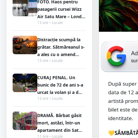
FOTO. Haos pentru
pasagerii cursei Wizz
Air Satu Mare – Lond...
13 ore • Locale
Distracție scumpă la
grătar. Sătmăreanul s-
a ales cu o amend...
13 ore • Locale
CURAJ PENAL. Un
După super 
bunic de 72 de ani s-a
data de 12 
urcat la volan și a d...
13 ore • Locale
artistă prom
bilet este de
DRAMĂ. Bărbat găsit
identitate.
mort, astăzi, într-un
apartament din Sat...
💛SÂMBĂTĂ
11 ore • Locale