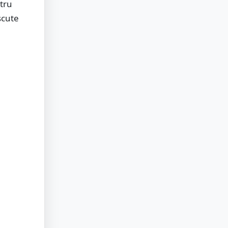
tru
scute