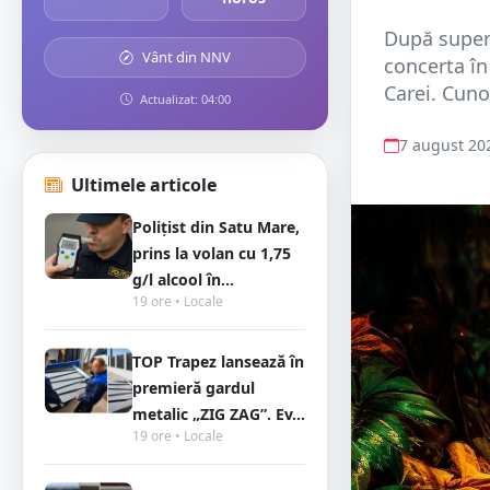
După super 
Vânt din NNV
concerta în
Carei. Cuno
Actualizat: 04:00
7 august 20
Ultimele articole
Polițist din Satu Mare,
prins la volan cu 1,75
g/l alcool în...
19 ore • Locale
TOP Trapez lansează în
premieră gardul
metalic „ZIG ZAG”. Ev...
19 ore • Locale