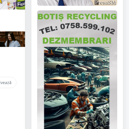
lvează