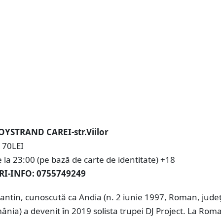
JOYSTRAND CAREI-str.Viilor
: 70LEI
la 23:00 (pe bază de carte de identitate) +18
I-INFO: 0755749249
antin, cunoscută ca Andia (n. 2 iunie 1997, Roman, jude
nia) a devenit în 2019 solista trupei DJ Project. La Rom