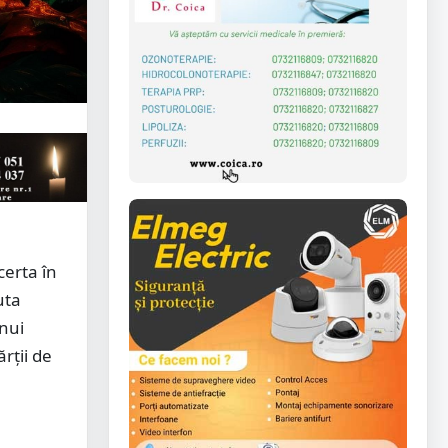
certa în
uta
unui
ărții de