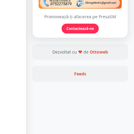
Promovează-ți afacerea pe PresaSM
Contactează-ne
Dezvoltat cu
❤
de
Ottoweb
Feeds