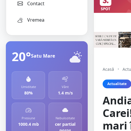
Contact
Vremea
20°
Satu Mare
Acasă
•
Actu
Actualitate
Umiditate
Vânt
80%
1.4 m/s
Andia
Carei
Presiune
Nebulozitate
mari 
1000.4 mb
cer partial
noros