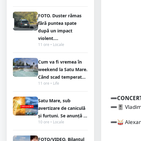
FOTO. Duster rămas
fără puntea spate
după un impact
violent....
11 ore • Locale
Cum va fi vremea în
weekend la Satu Mare.
Când scad temperat...
11 ore • Life
➖CONCERT
Satu Mare, sub
➖🎚️ Vladim
avertizare de caniculă
și furtuni. Se anunță ...
➖🥁 Alexan
10 ore • Locale
FOTO/VIDEO. Bilanțul