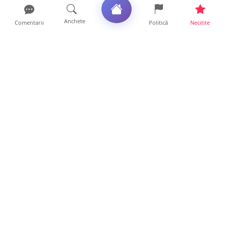
Anchete
Comentarii
Politică
Necitite
Ultimele articole
USR acuză: PSD face totul pentru ca
România să piardă miliar...
21 ore • Locale
Tot mai multe orașe reduc consumul de
energie electrică. Sat...
19 ore • Locale
ANCHETĂ | Directori de instituții din
subordinea Consiliului...
19 ore • Anchete