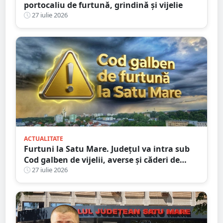
portocaliu de furtună, grindină și vijelie
27 iulie 2026
ACTUALITATE
Furtuni la Satu Mare. Județul va intra sub
Cod galben de vijelii, averse și căderi de
grindină
27 iulie 2026