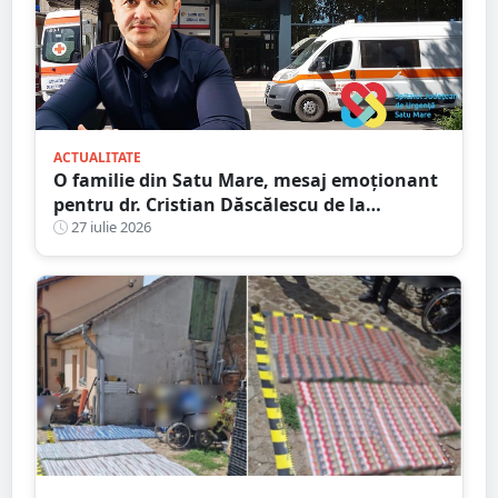
ACTUALITATE
O familie din Satu Mare, mesaj emoționant
pentru dr. Cristian Dăscălescu de la
Spitalului Județean
27 iulie 2026