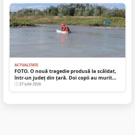
ACTUALITATE
FOTO. O nouă tragedie produsă la scăldat,
într-un județ din țară. Doi copii au murit
încercând să își salveze sora
27 iulie 2026