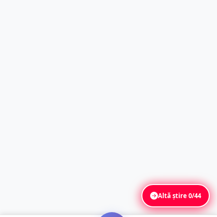
Altă știre
0/44