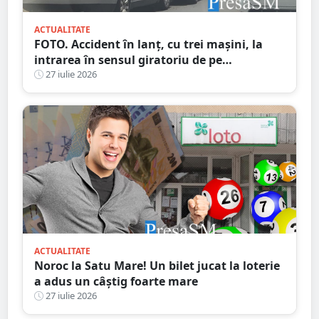
ACTUALITATE
FOTO. Accident în lanț, cu trei mașini, la
intrarea în sensul giratoriu de pe
bulevardul Lucian Blaga - Micro 17
27 iulie 2026
ACTUALITATE
Noroc la Satu Mare! Un bilet jucat la loterie
a adus un câștig foarte mare
27 iulie 2026