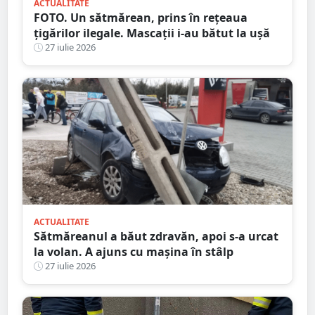
ACTUALITATE
FOTO. Un sătmărean, prins în rețeaua
țigărilor ilegale. Mascații i-au bătut la ușă
27 iulie 2026
ACTUALITATE
Sătmăreanul a băut zdravăn, apoi s-a urcat
la volan. A ajuns cu mașina în stâlp
27 iulie 2026