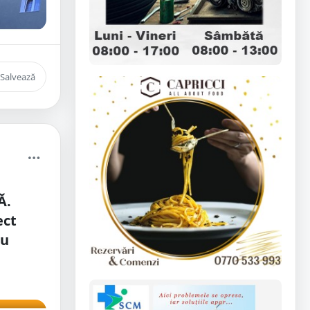
Salvează
Ă.
ect
ru