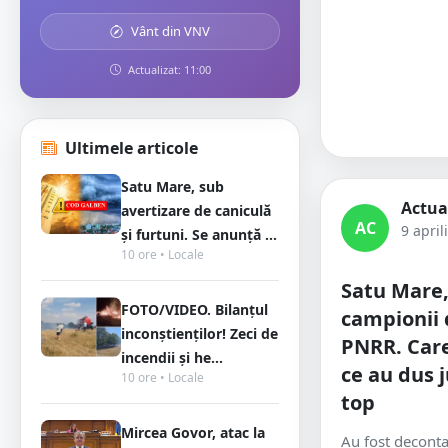
Vânt din VNV
Actualizat: 11:00
Ultimele articole
Satu Mare, sub
Actua
avertizare de caniculă
AC
9 april
și furtuni. Se anunță ...
10 ore • Locale
Satu Mare,
FOTO/VIDEO. Bilanțul
campionii 
inconștienților! Zeci de
PNRR. Care
incendii și he...
ce au dus 
10 ore • Locale
top
Mircea Govor, atac la
Au fost deconta