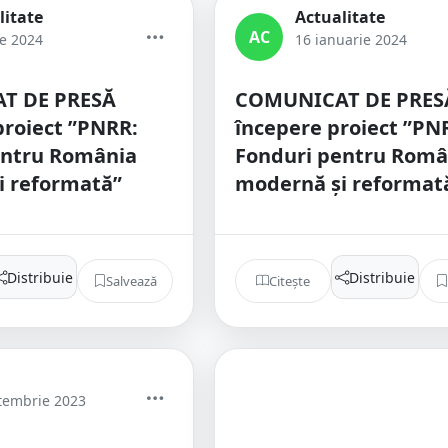
litate
Actualitate
AC
ie 2024
16 ianuarie 2024
T DE PRESĂ
COMUNICAT DE PRES
 proiect ”PNRR:
începere proiect ”PN
entru România
Fonduri pentru Româ
i reformată”
modernă și reformat
Distribuie
Distribuie
Salvează
Citește
tembrie 2023