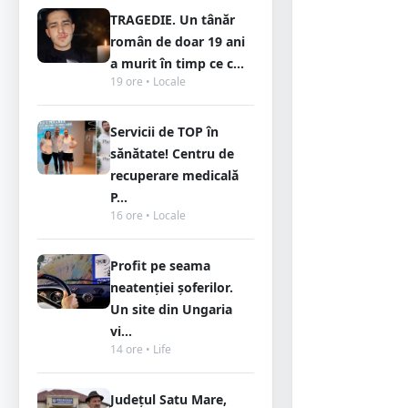
TRAGEDIE. Un tânăr
român de doar 19 ani
a murit în timp ce c...
19 ore • Locale
Servicii de TOP în
sănătate! Centru de
recuperare medicală
P...
16 ore • Locale
Profit pe seama
neatenției șoferilor.
Un site din Ungaria
vi...
14 ore • Life
Județul Satu Mare,