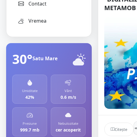
Contact
METAMOB 
Vremea
30°
Satu Mare
Umiditate
Vânt
42%
0.6 m/s
Presiune
Nebulozitate
Citește
999.7 mb
cer acoperit