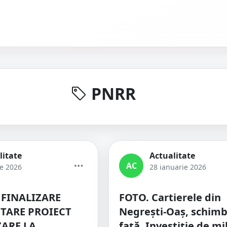
PNRR
litate
Actualitate
AC
ie 2026
28 ianuarie 2026
 FINALIZARE
FOTO. Cartierele din
TARE PROIECT
Negrești-Oaș, schimb
ZARE LA
față. Investiție de mi