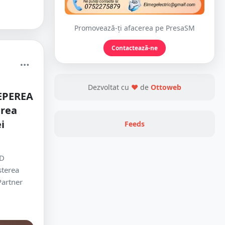
Promovează-ți afacerea pe PresaSM
Contactează-ne
Dezvoltat cu
❤
de
Ottoweb
EPEREA
erea
i
Feeds
ND
terea
Partner