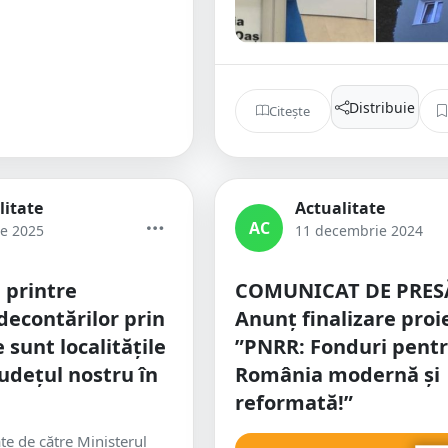
Distribuie
Citește
litate
Actualitate
AC
ie 2025
11 decembrie 2024
 printre
COMUNICAT DE PRES
decontărilor prin
Anunț finalizare proi
 sunt localitățile
”PNRR: Fonduri pent
județul nostru în
România modernă și
reformată!”
te de către Ministerul