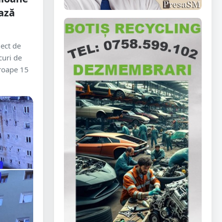
ază
iect de
curi de
proape 15