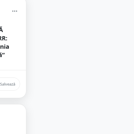
Ă
RR:
nia
ă”
Salvează