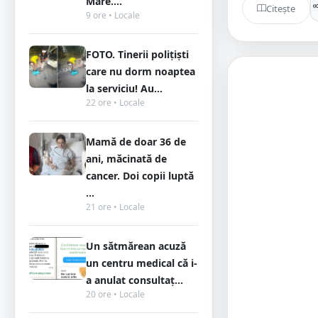
Mare....
Citește
9 ore • Locale
FOTO. Tinerii polițiști
care nu dorm noaptea
la serviciu! Au...
22 ore • Locale
Mamă de doar 36 de
ani, măcinată de
cancer. Doi copii luptă
...
21 ore • Locale
Un sătmărean acuză
un centru medical că i-
a anulat consultaț...
20 ore • Locale