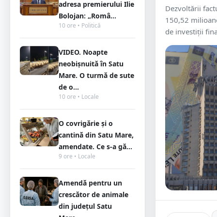
adresa premierului Ilie
Dezvoltării fact
Bolojan: „Româ...
150,52 milioane
10 ore • Politică
de investiții fin
VIDEO. Noapte
neobișnuită în Satu
Mare. O turmă de sute
de o...
10 ore • Locale
O covrigărie și o
cantină din Satu Mare,
amendate. Ce s-a gă...
9 ore • Locale
Amendă pentru un
crescător de animale
din județul Satu