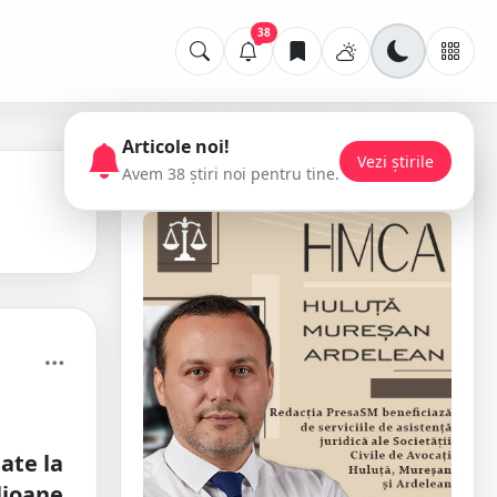
38
Articole noi!
Vezi știrile
Avem 38 știri noi pentru tine.
📢 Publicitate
ate la
lioane