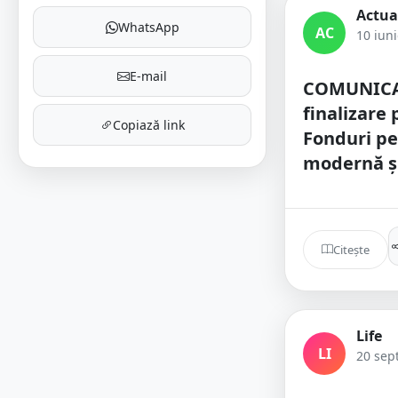
Actua
WhatsApp
AC
10 iun
E-mail
COMUNICA
finalizare
Copiază link
Fonduri p
modernă ș
Citește
Life
LI
20 sep