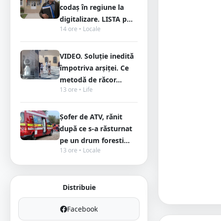
codaș în regiune la
digitalizare. LISTA p...
14 ore • Locale
VIDEO. Soluție inedită
împotriva arșiței. Ce
metodă de răcor...
13 ore • Life
Șofer de ATV, rănit
după ce s-a răsturnat
pe un drum foresti...
13 ore • Locale
Distribuie
Facebook