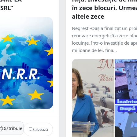
SRL”
în zece blocuri. Urme
altele zece
Negrești-Oaș a finalizat un pro
renovare energetică a zece blo
locuințe, într-o investiție de a
milioane de lei, fina...
Distribuie
Salvează