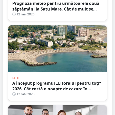
Prognoza meteo pentru următoarele două
săptămâni la Satu Mare. Cât de mult se
încălzește vremea
12 mai 2026
LIFE
A început programul „Litoralul pentru toţi”
2026. Cât costă o noapte de cazare în
principalele stațiuni de la Marea Neagră
12 mai 2026