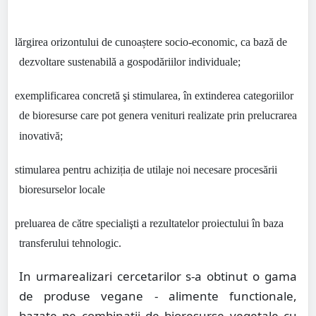
•
lărgirea orizontului de cunoaștere socio-economic, ca bază de
dezvoltare sustenabilă a gospodăriilor individuale;
•
exemplificarea concretă şi stimularea, în extinderea categoriilor
de bioresurse care
pot genera venituri realizate prin prelucrarea
inovativă;
•
stimularea pentru achiziția de utilaje noi necesare procesării
bioresurselor locale
•
preluarea de către specialişti a rezultatelor proiectului în baza
transferului tehnologic.
In urmarealizari cercetarilor s-a obtinut o gama
de produse vegane - alimente functionale,
bazate pe combinatii de bioresurse vegetale cu