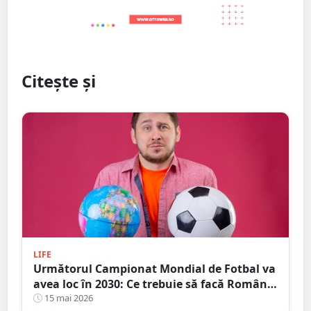
Citește și
LIFE
Următorul Campionat Mondial de Fotbal va
avea loc în 2030: Ce trebuie să facă România
de acum?
15 mai 2026