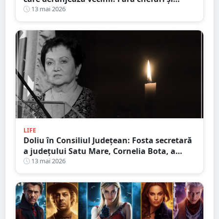
party-uri în curtea blocurilor
13 mai 2026
LIFE
Doliu în Consiliul Județean: Fosta secretară
a județului Satu Mare, Cornelia Bota, a
încetat din viață
13 mai 2026