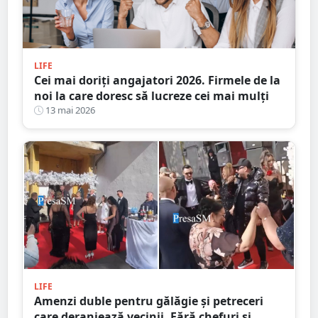
LIFE
Cei mai doriţi angajatori 2026. Firmele de la
noi la care doresc să lucreze cei mai mulți
13 mai 2026
LIFE
Amenzi duble pentru gălăgie și petreceri
care deranjează vecinii. Fără chefuri și