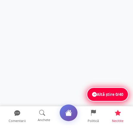
Altă știre
0/40
Anchete
Comentarii
Politică
Necitite