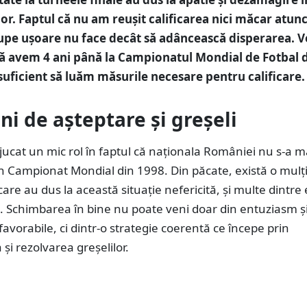
lor. Faptul că nu am reușit calificarea nici măcar atun
pe ușoare nu face decât să adâncească disperarea. V
ă avem 4 ani până la Campionatul Mondial de Fotbal 
suficient să luăm măsurile necesare pentru calificare.
ni de așteptare și greșeli
jucat un mic rol în faptul că naționala României nu s-a m
 un Campionat Mondial din 1998. Din păcate, există o mul
care au dus la această situație nefericită, și multe dintre 
. Schimbarea în bine nu poate veni doar din entuziasm ș
favorabile, ci dintr-o strategie coerentă ce începe prin
 și rezolvarea greșelilor.