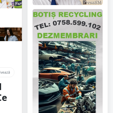
lvează
l
Ce