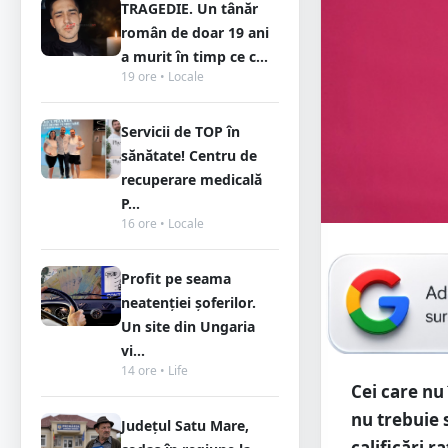
TRAGEDIE. Un tânăr
român de doar 19 ani
a murit în timp ce c...
19 ore • Locale
Servicii de TOP în
sănătate! Centru de
recuperare medicală
P...
16 ore • Locale
Profit pe seama
neatenției șoferilor.
Un site din Ungaria
vi...
14 ore • Life
Cei care nu
nu trebuie 
Județul Satu Mare,
calificări r