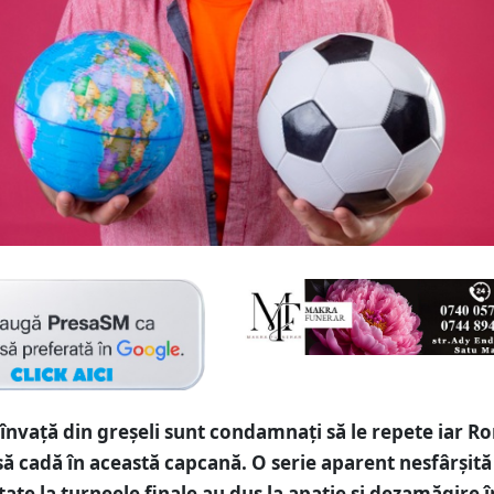
 învață din greșeli sunt condamnați să le repete iar 
să cadă în această capcană. O serie aparent nesfârșită
atate la turneele finale au dus la apatie și dezamăgire î