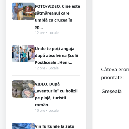
FOTO/VIDEO. Cine este
sătmăreanul care
umblă cu crucea în
sp...
12 ore • Locale
Unde te poți angaja
după absolvirea Școlii
Postliceale „Henr...
12 ore • Locale
Câteva erori
prioritate:
VIDEO. După
Greșeală
„aventurile” cu bolizii
pe plajă, turiștii
român...
10 ore • Locale
Vin furtunile la Satu