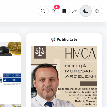
35
📢 Publicitate