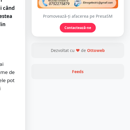
ci când
estea
Promovează-ți afacerea pe PresaSM
din
Contactează-ne
Dezvoltat cu
❤
de
Ottoweb
ai
țime de
Feeds
ele pot
i