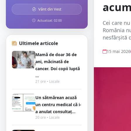
acum
Vânt din Vest
Actualizat: 02:00
Cei care nu
România nu 
nesfârșită d
Ultimele articole
15 mai 2026
Mamă de doar 36 de
ani, măcinată de
cancer. Doi copii luptă
...
21 ore • Locale
Un sătmărean acuză
un centru medical că i-
a anulat consultaț...
20 ore • Locale