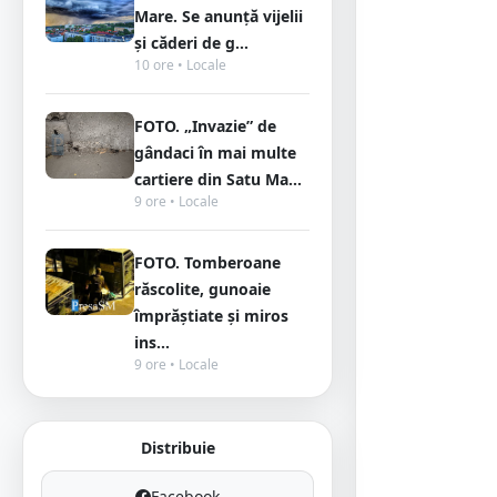
Mare. Se anunță vijelii
și căderi de g...
10 ore • Locale
FOTO. „Invazie” de
gândaci în mai multe
cartiere din Satu Ma...
9 ore • Locale
FOTO. Tomberoane
răscolite, gunoaie
împrăștiate și miros
ins...
9 ore • Locale
Distribuie
Facebook