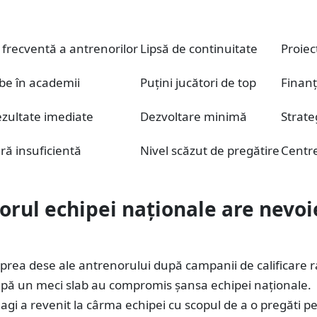
frecventă a antrenorilor
Lipsă de continuitate
Proie
labe în academii
Puțini jucători de top
Finan
ezultate imediate
Dezvoltare minimă
Strate
ră insuficientă
Nivel scăzut de pregătire
Centr
orul echipei naționale are nevoi
prea dese ale antrenorului după campanii de calificare r
upă un meci slab au compromis șansa echipei naționale.
i a revenit la cârma echipei cu scopul de a o pregăti p