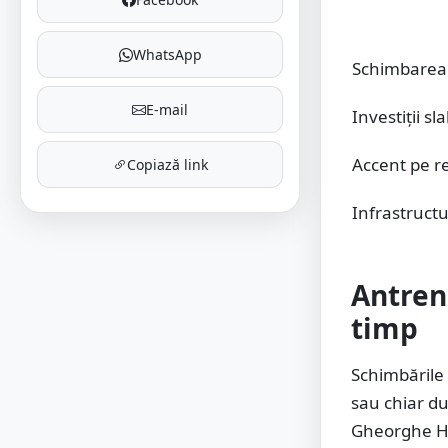
WhatsApp
Schimbarea 
E-mail
Investiții s
Accent pe r
Copiază link
Infrastructu
Antren
timp
Schimbările 
sau chiar d
Gheorghe Hag