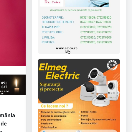
România
 de
n