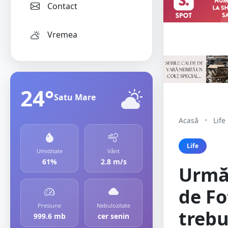
Contact
Vremea
24°
Satu Mare
Acasă
•
Life
Life
Umiditate
Vânt
61%
2.8 m/s
Urmă
de Fo
Presiune
Nebulozitate
trebu
999.6 mb
cer senin