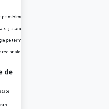
ct pe minimum 4 ani
țare și standarde moderne
gie pe termen lung
e regionale moderne
e de
atate
entru