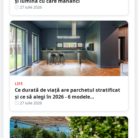
și lumina cu care mănânci
27 iulie 2026
LIFE
Ce durată de viață are parchetul stratificat
și ce să alegi în 2026 - 6 modele
recomandate pentru un design durabil
27 iulie 2026