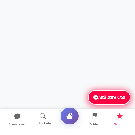
Altă știre
0/58
Anchete
Comentarii
Politică
Necitite