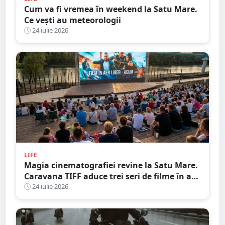
Cum va fi vremea în weekend la Satu Mare.
Ce vești au meteorologii
24 iulie 2026
LIFE
Magia cinematografiei revine la Satu Mare.
Caravana TIFF aduce trei seri de filme în aer
liber pe malul Someșului
24 iulie 2026