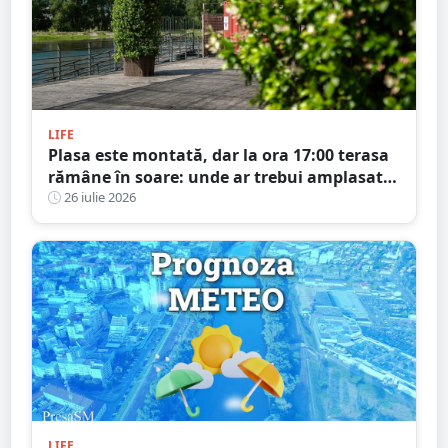
LIFE
Plasa este montată, dar la ora 17:00 terasa
rămâne în soare: unde ar trebui amplasată,
de fapt?
26 iulie 2026
LIFE