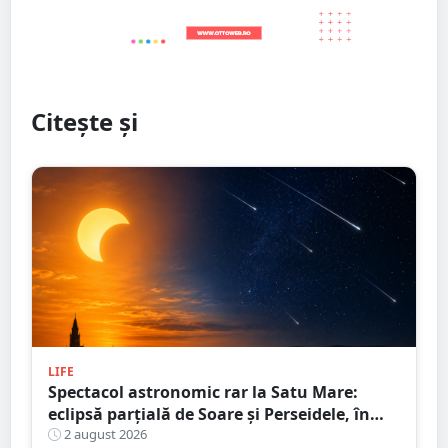
Citește și
LIFE
Spectacol astronomic rar la Satu Mare:
eclipsă parțială de Soare și Perseidele, în
aceeași zi
2 august 2026