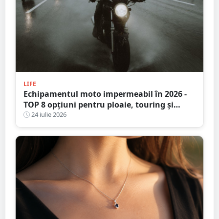
LIFE
Echipamentul moto impermeabil în 2026 -
TOP 8 opțiuni pentru ploaie, touring și
adventure
24 iulie 2026