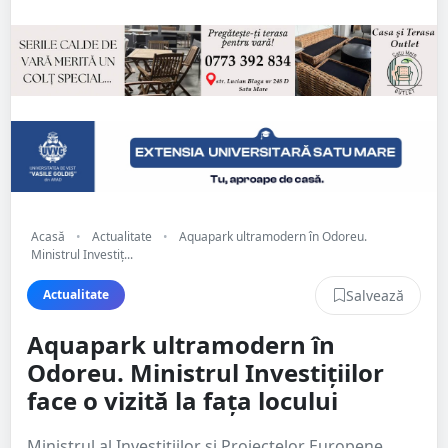
Acasă
•
Actualitate
•
Aquapark ultramodern în Odoreu.
Ministrul Investiț...
Salvează
Actualitate
Aquapark ultramodern în
Odoreu. Ministrul Investițiilor
face o vizită la fața locului
Ministrul al Investițiilor și Proiectelor Europene,