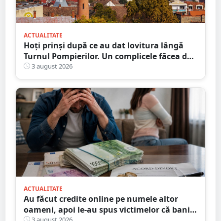
ACTUALITATE
Hoți prinși după ce au dat lovitura lângă
Turnul Pompierilor. Un complicele făcea de
pază
3 august 2026
ACTUALITATE
Au făcut credite online pe numele altor
oameni, apoi le-au spus victimelor că banii
sunt din... moștenire
3 august 2026