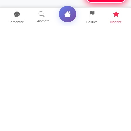
Anchete
Comentarii
Politică
Necitite
Ultimele articole
Se extinde unul dintre cele mai cunoscute
lanțuri locale din...
12 ore • Locale
VIDEO. Echipajul unei ambulanțe aflate în
misiune, atacat cu...
10 ore • Locale
Un nou val de aer african va cuprinde țara.
Prognoza meteo p...
10 ore • Life