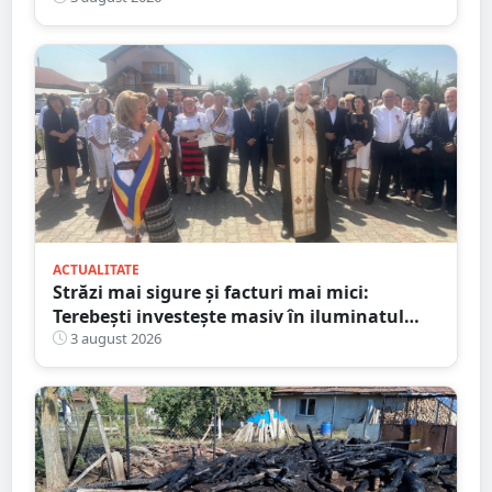
ACTUALITATE
Străzi mai sigure și facturi mai mici:
Terebești investește masiv în iluminatul
public
3 august 2026