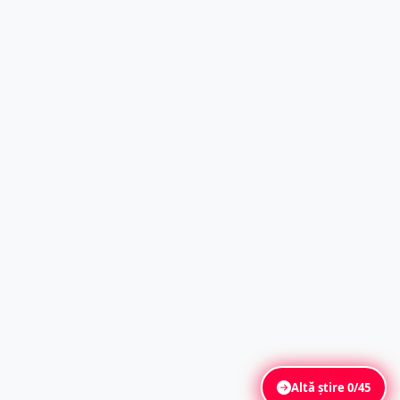
Altă știre
0/45