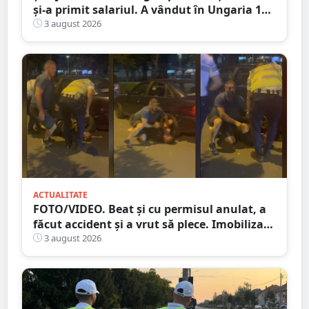
și-a primit salariul. A vândut în Ungaria 120
de role de vată și gresie de 7.000 de euro
3 august 2026
ACTUALITATE
FOTO/VIDEO. Beat și cu permisul anulat, a
făcut accident și a vrut să plece. Imobilizat
de trecători
3 august 2026