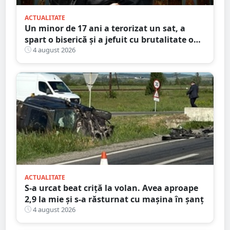
ACTUALITATE
Un minor de 17 ani a terorizat un sat, a
spart o biserică și a jefuit cu brutalitate o
bătrână de 80 de ani
4 august 2026
ACTUALITATE
S-a urcat beat criță la volan. Avea aproape
2,9 la mie și s-a răsturnat cu mașina în șanț
4 august 2026