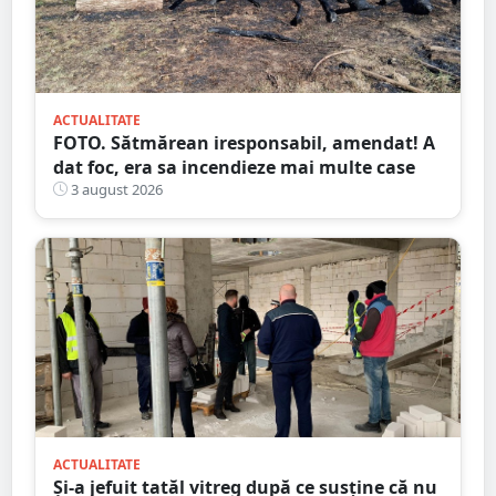
ACTUALITATE
FOTO. Sătmărean iresponsabil, amendat! A
dat foc, era sa incendieze mai multe case
3 august 2026
ACTUALITATE
Și-a jefuit tatăl vitreg după ce susține că nu