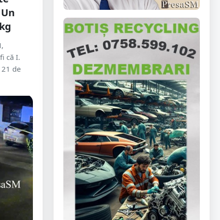
 Un
 kg
,
i că I.
e 21 de