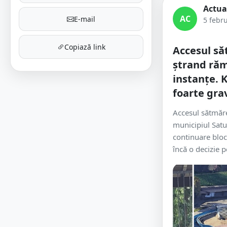
Actua
AC
E-mail
5 febr
Copiază link
Accesul să
ștrand răm
instanțe. 
foarte gra
Accesul sătmăre
municipiul Sat
continuare bloc
încă o decizie p