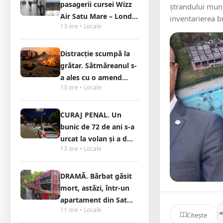
pasagerii cursei Wizz
ștrandului muni
Air Satu Mare – Lond...
inventarierea bu
13 ore • Locale
Distracție scumpă la
grătar. Sătmăreanul s-
a ales cu o amend...
13 ore • Locale
CURAJ PENAL. Un
bunic de 72 de ani s-a
urcat la volan și a d...
13 ore • Locale
DRAMĂ. Bărbat găsit
mort, astăzi, într-un
apartament din Sat...
11 ore • Locale
Citește