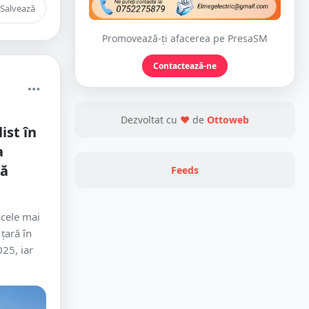
Salvează
Promovează-ți afacerea pe PresaSM
Contactează-ne
Dezvoltat cu
❤
de
Ottoweb
ist în
a
să
Feeds
 cele mai
 țară în
25, iar