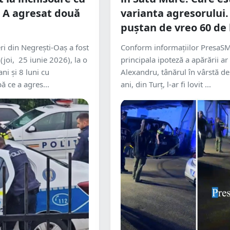
 A agresat două
varianta agresorului.
puștan de vreo 60 de
i din Negrești-Oaș a fost
Conform informațiilor PresaSM
(joi, 25 iunie 2026), la o
principala ipoteză a apărării ar f
ni și 8 luni cu
Alexandru, tânărul în vârstă d
 ce a agres...
ani, din Turț, l-ar fi lovit ...