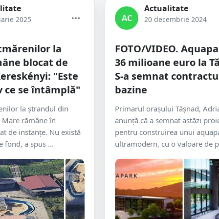
litate
Actualitate
AC
uarie 2025
20 decembrie 2024
tmărenilor la
FOTO/VIDEO. Aquapa
âne blocat de
36 milioane euro la T
Kereskényi: "Este
S-a semnat contractul
v ce se întâmplă"
bazine
nilor la ștrandul din
Primarul orașului Tășnad, Adri
u Mare rămâne în
anunță că a semnat astăzi proi
at de instanțe. Nu există
pentru construirea unui aquap
e fond, a spus ...
ultramodern, cu o valoare de p.