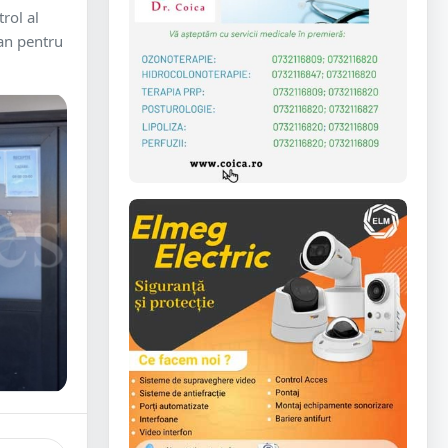
trol al
ean pentru