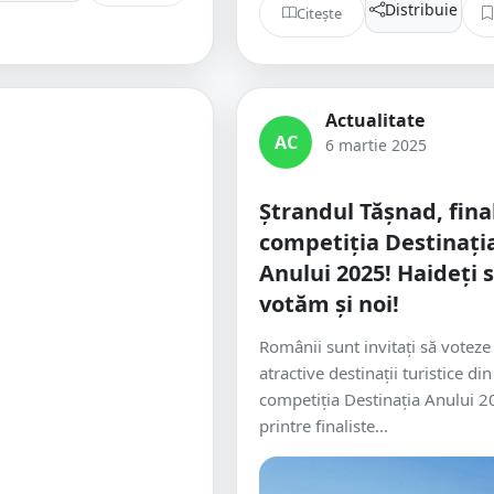
Distribuie
Citește
Actualitate
AC
6 martie 2025
Ștrandul Tășnad, final
competiția Destinați
Anului 2025! Haideți 
votăm și noi!
Românii sunt invitați să voteze
atractive destinații turistice din
competiția Destinația Anului 20
printre finaliste...