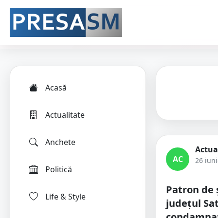
Acasă
Actualitate
Anchete
Actua
AC
26 iun
Politică
Patron de 
Life & Style
județul Sa
condamnat 