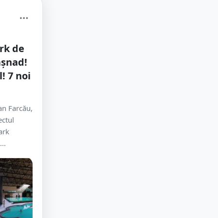
rk de
ășnad!
! 7 noi
an Farcău,
ectul
ark
..