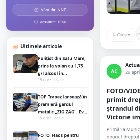
Vânt din NNE
Actualizat: 10:00
Citește
Ultimele articole
Polițist din Satu Mare,
Actua
prins la volan cu 1,75
AC
29 apri
g/l alcool în...
19 ore • Locale
FOTO/VIDE
TOP Trapez lansează în
primit drep
premieră gardul
ștrandul d
metalic „ZIG ZAG”. Ev...
Victorie i
19 ore • Locale
Primăria Munici
FOTO. Haos pentru
obținut dreptul 