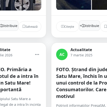
Distribuie
Distribuie
Salvează
Citește
litate
Actualitate
AC
lie 2026
7 martie 2025
O. Primăria a
FOTO. Ștrand din jud
tul de a intra în
Satu Mare, închis în
in Satu Mare!
unui control de la Pro
mportantă
Consumatorilor. Care
motivul
piului Satu Mare a
legal de a intra în incinta
Potrivit informațiilor PresaSM, 