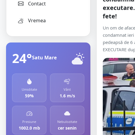
Contact
executare.
fete!
Vremea
Un om de afacer
condamnat ieri 
pedeapsă de 6 a
EXECUTARE după
24°
Satu Mare
Umiditate
Vânt
59%
1.6 m/s
Presiune
Nebulozitate
1002.0 mb
cer senin