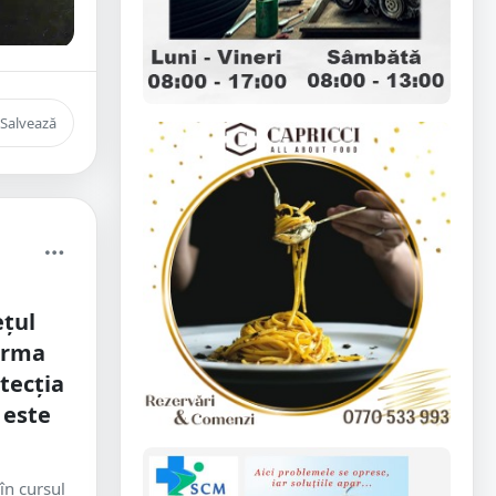
Salvează
ețul
 urma
tecția
 este
în cursul