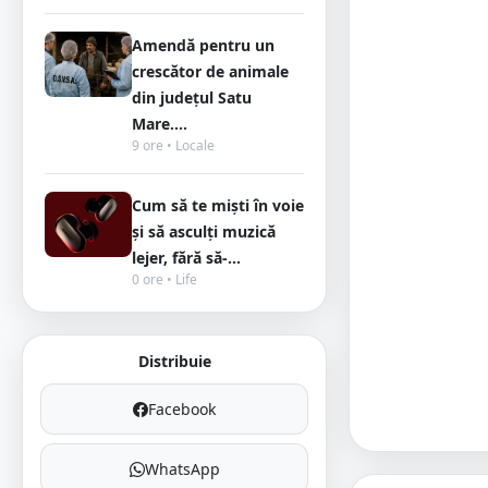
Amendă pentru un
crescător de animale
din județul Satu
Mare....
9 ore • Locale
Cum să te miști în voie
și să asculți muzică
lejer, fără să-...
0 ore • Life
Distribuie
Facebook
WhatsApp