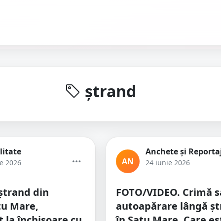
ștrand
litate
Anchete și Reporta
AN
ie 2026
24 iunie 2026
ștrand din
FOTO/VIDEO. Crimă s
tu Mare,
autoapărare lângă șt
la închisoare cu
în Satu Mare. Care es