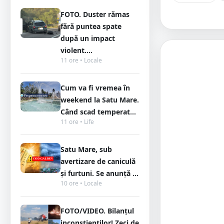
FOTO. Duster rămas
fără puntea spate
după un impact
violent....
11 ore • Locale
Cum va fi vremea în
weekend la Satu Mare.
Când scad temperat...
11 ore • Life
Satu Mare, sub
avertizare de caniculă
și furtuni. Se anunță ...
10 ore • Locale
FOTO/VIDEO. Bilanțul
inconștienților! Zeci de