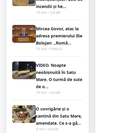
incendii și he...
10 ore • Locale
Mircea Govor, atac la
adresa premierului Ilie
Bolojan: „Româ...
10 ore • Politică
VIDEO. Noapte
neobișnuită în Satu
Mare. O turmă de sute
de o...
10 ore • Locale
O covrigărie și o
cantină din Satu Mare,
amendate. Ce s-a gă...
9 ore • Locale