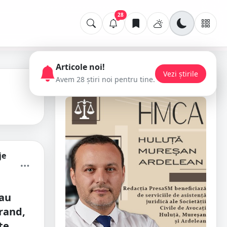
28
Articole noi!
Vezi știrile
Avem 28 știri noi pentru tine.
📢 Publicitate
je
au
rand,
te