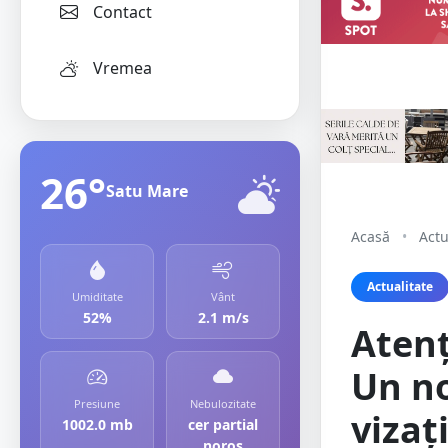
Contact
Vremea
26°
Satu Mare
Acasă
•
Actu
Actualitate
Umiditate
Vânt
52%
2.1 m/s
Atenț
Un no
Presiune
Nebulozitate
vizaț
1002.0 mb
cer partial
noros