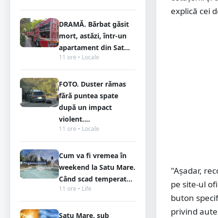
explică cei d
DRAMĂ. Bărbat găsit
mort, astăzi, într-un
apartament din Sat...
11 ore • Locale
FOTO. Duster rămas
fără puntea spate
după un impact
violent....
11 ore • Locale
Cum va fi vremea în
weekend la Satu Mare.
"Așadar, re
Când scad temperat...
pe site-ul of
11 ore • Life
buton specif
privind aut
Satu Mare, sub