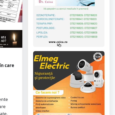
în care
mente
are
uate,