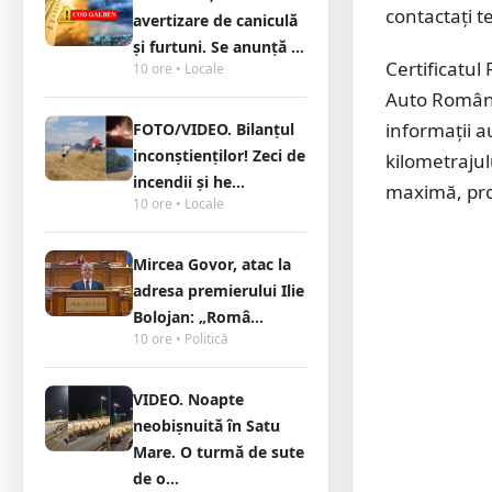
contactați te
avertizare de caniculă
și furtuni. Se anunță ...
Certificatul
10 ore • Locale
Auto Român, 
informații au
FOTO/VIDEO. Bilanțul
inconștienților! Zeci de
kilometraju
incendii și he...
maximă, pro
10 ore • Locale
Mircea Govor, atac la
adresa premierului Ilie
Bolojan: „Româ...
10 ore • Politică
VIDEO. Noapte
neobișnuită în Satu
Mare. O turmă de sute
de o...