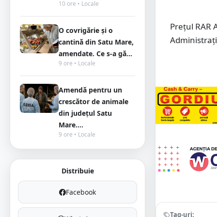
10 ore • Locale
Prețul RAR Au
O covrigărie și o
Administrați
cantină din Satu Mare,
amendate. Ce s-a gă...
9 ore • Locale
Amendă pentru un
crescător de animale
din județul Satu
Mare....
9 ore • Locale
Distribuie
Facebook
Tag-uri: