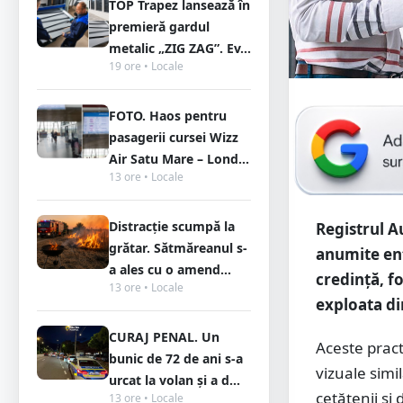
TOP Trapez lansează în
premieră gardul
metalic „ZIG ZAG”. Ev...
19 ore • Locale
FOTO. Haos pentru
pasagerii cursei Wizz
Air Satu Mare – Lond...
13 ore • Locale
Distracție scumpă la
Registrul A
grătar. Sătmăreanul s-
anumite enti
a ales cu o amend...
credință, f
13 ore • Locale
exploata di
CURAJ PENAL. Un
Aceste pract
bunic de 72 de ani s-a
vizuale simi
urcat la volan și a d...
cetățenii și
13 ore • Locale