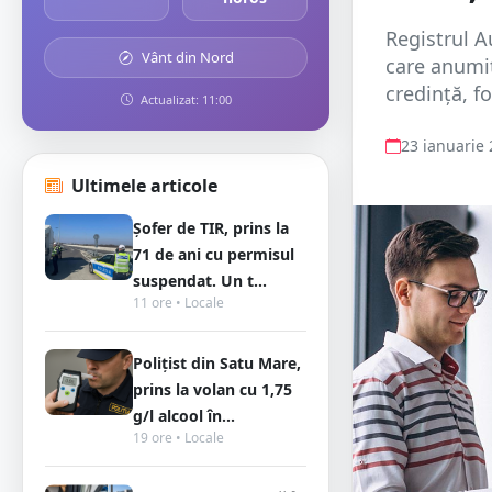
Registrul A
Vânt din Nord
care anumite
credință, f
Actualizat: 11:00
23 ianuarie
Ultimele articole
Șofer de TIR, prins la
71 de ani cu permisul
suspendat. Un t...
11 ore • Locale
Polițist din Satu Mare,
prins la volan cu 1,75
g/l alcool în...
19 ore • Locale