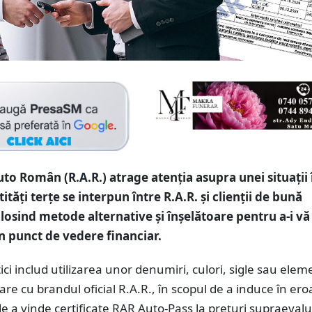
uto Român (R.A.R.) atrage atenția asupra unei situații 
tăți terțe se interpun între R.A.R. și clienții de bună
olosind metode alternative și înșelătoare pentru a-i vă
n punct de vedere financiar.
ici includ utilizarea unor denumiri, culori, sigle sau ele
lare cu brandul oficial R.A.R., în scopul de a induce în ero
 de a vinde certificate RAR Auto-Pass la prețuri supraeval