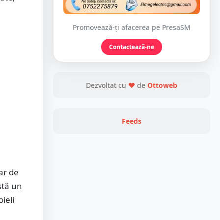
Promovează-ți afacerea pe PresaSM
Contactează-ne
Dezvoltat cu
❤
de
Ottoweb
Feeds
ar de
stă un
ieli