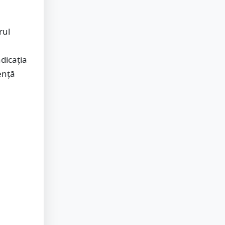
rul
ndicația
ență