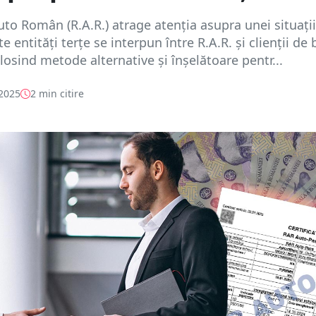
uto Român (R.A.R.) atrage atenția asupra unei situații
 entități terțe se interpun între R.A.R. și clienții de
olosind metode alternative și înșelătoare pentr...
 2025
2 min citire