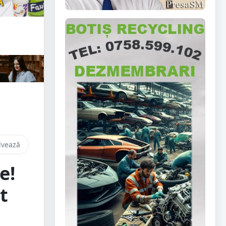
lvează
e!
t