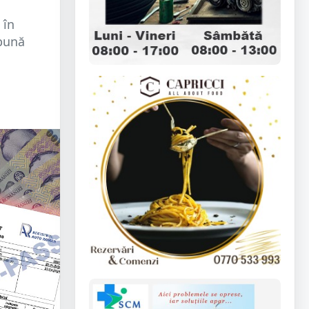
 în
 bună