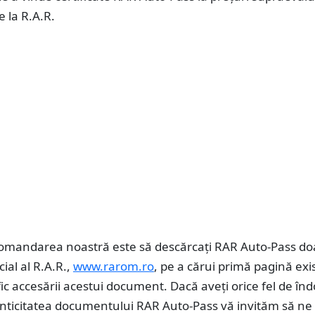
e la R.A.R.
comandarea noastră este să descărcați RAR Auto-Pass do
icial al R.A.R.,
www.rarom.ro
, pe a cărui primă pagină exi
ic accesării acestui document. Dacă aveți orice fel de îndo
enticitatea documentului RAR Auto-Pass vă invităm să ne