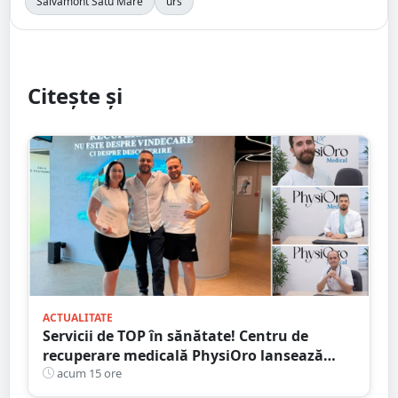
Salvamont Satu Mare
urs
Citește și
ACTUALITATE
Servicii de TOP în sănătate! Centru de
recuperare medicală PhysiOro lansează
Divizia medicală PhysiOro
acum 15 ore