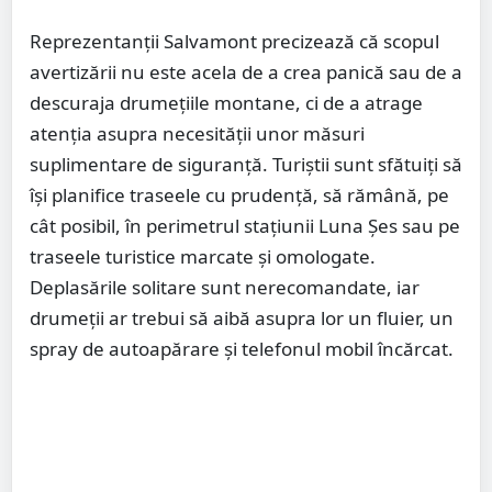
Reprezentanții Salvamont precizează că scopul
avertizării nu este acela de a crea panică sau de a
descuraja drumețiile montane, ci de a atrage
atenția asupra necesității unor măsuri
suplimentare de siguranță. Turiștii sunt sfătuiți să
își planifice traseele cu prudență, să rămână, pe
cât posibil, în perimetrul stațiunii Luna Șes sau pe
traseele turistice marcate și omologate.
Deplasările solitare sunt nerecomandate, iar
drumeții ar trebui să aibă asupra lor un fluier, un
spray de autoapărare și telefonul mobil încărcat.