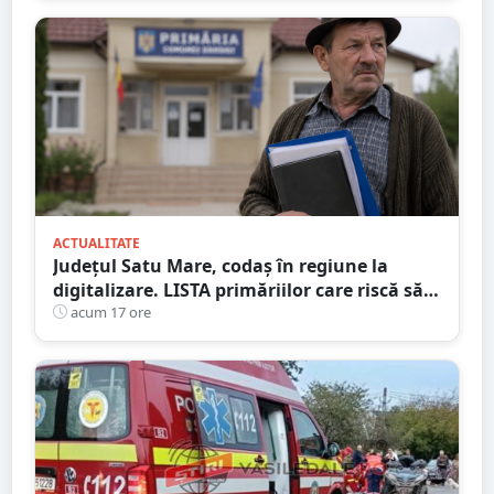
ACTUALITATE
Județul Satu Mare, codaș în regiune la
digitalizare. LISTA primăriilor care riscă să
piardă bani de la buget
acum 17 ore