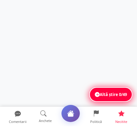
Altă știre
0/49
Anchete
Comentarii
Politică
Necitite