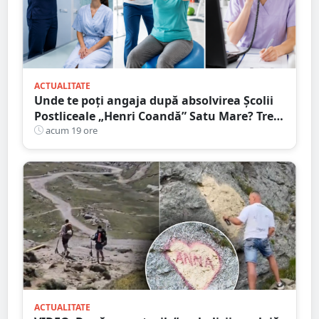
ACTUALITATE
Unde te poți angaja după absolvirea Școlii
Postliceale „Henri Coandă” Satu Mare? Trei
calificări medicale, numeroase oportunități
acum 19 ore
de carieră
ACTUALITATE