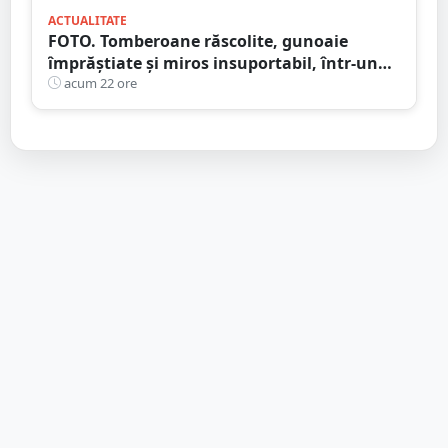
ACTUALITATE
FOTO. Tomberoane răscolite, gunoaie
împrăștiate și miros insuportabil, într-un
cartier al Sătmarului
acum 22 ore