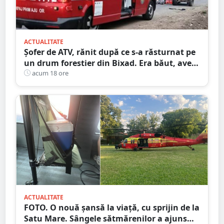
ACTUALITATE
Șofer de ATV, rănit după ce s-a răsturnat pe
un drum forestier din Bixad. Era băut, avea
permisul anulat, iar vehiculul nu era
acum 18 ore
înmatriculat
ACTUALITATE
FOTO. O nouă șansă la viață, cu sprijin de la
Satu Mare. Sângele sătmărenilor a ajuns