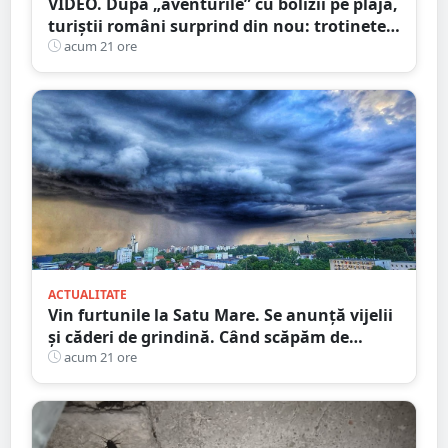
VIDEO. După „aventurile” cu bolizii pe plajă,
turiștii români surprind din nou: trotinete
pe Bucegi și declarații de dragoste pe stânci
acum 21 ore
ACTUALITATE
Vin furtunile la Satu Mare. Se anunță vijelii
și căderi de grindină. Când scăpăm de
caniculă
acum 21 ore