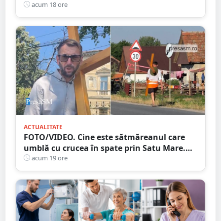
într-o misiune contra cronometru pentru
acum 18 ore
un transplant hepatic
ACTUALITATE
FOTO/VIDEO. Cine este sătmăreanul care
umblă cu crucea în spate prin Satu Mare.
De ce face acest gest
acum 19 ore