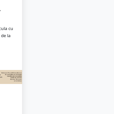
,
cula cu
 de la