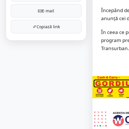
Începând de
E-mail
anunță cei 
Copiază link
În ceea ce p
program prel
Transurban