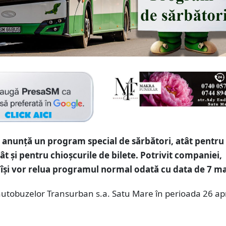
anunță un program special de sărbători, atât pentru
ât și pentru chioșcurile de bilete. Potrivit companiei,
își vor relua programul normal odată cu data de 7 ma
utobuzelor Transurban s.a. Satu Mare în perioada 26 apri