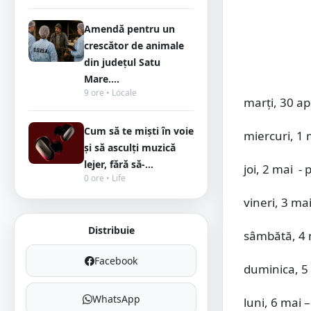
Amendă pentru un
crescător de animale
din județul Satu
Mare....
9 ore • Locale
marți, 30 ap
Cum să te miști în voie
miercuri, 1
și să asculți muzică
lejer, fără să-...
joi, 2 mai 
0 ore • Life
vineri, 3 m
Distribuie
sâmbătă, 4 
Facebook
duminica, 5 
WhatsApp
luni, 6 mai 