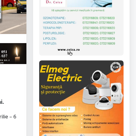
i.
lie – 6