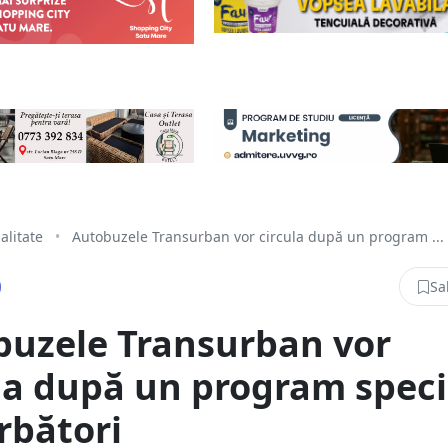
alitate
•
Autobuzele Transurban vor circula după un program ...
Sa
buzele Transurban vor
la după un program speci
rbători