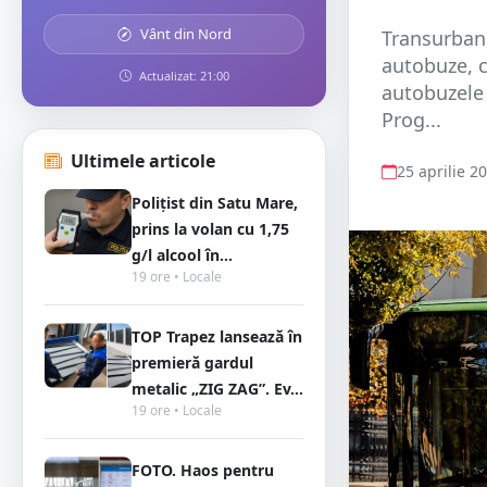
Vânt din Nord
Transurban 
autobuze, c
Actualizat: 21:00
autobuzele 
Prog...
Ultimele articole
25 aprilie 2
Polițist din Satu Mare,
prins la volan cu 1,75
g/l alcool în...
19 ore • Locale
TOP Trapez lansează în
premieră gardul
metalic „ZIG ZAG”. Ev...
19 ore • Locale
FOTO. Haos pentru