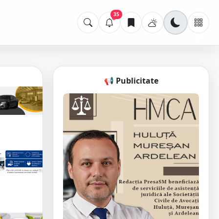
35
📢 Publicitate