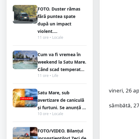
FOTO. Duster rămas
fără puntea spate
după un impact
violent....
11 ore • Locale
Cum va fi vremea în
weekend la Satu Mare.
Când scad temperat...
11 ore • Life
vineri, 26 a
Satu Mare, sub
avertizare de caniculă
sâmbătă, 27
și furtuni. Se anunță ...
10 ore • Locale
FOTO/VIDEO. Bilanțul
inconștienților! Zeci de