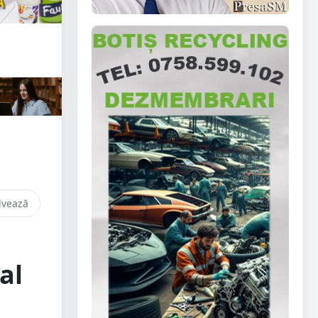
lvează
al