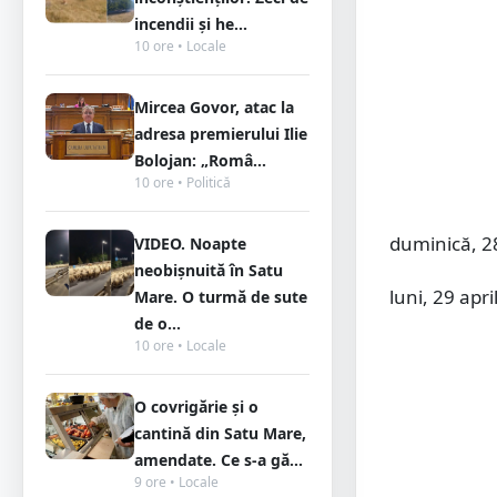
incendii și he...
10 ore • Locale
Mircea Govor, atac la
adresa premierului Ilie
Bolojan: „Româ...
10 ore • Politică
duminică, 2
VIDEO. Noapte
neobișnuită în Satu
luni, 29 apr
Mare. O turmă de sute
de o...
10 ore • Locale
O covrigărie și o
cantină din Satu Mare,
amendate. Ce s-a gă...
9 ore • Locale