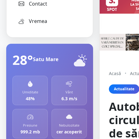
Contact
Vremea
28°
Satu Mare
Acasă
•
Actu
Actualitate
Umiditate
Vânt
48%
6.3 m/s
Auto
circu
Presiune
Nebulozitate
de să
999.2 mb
cer acoperit