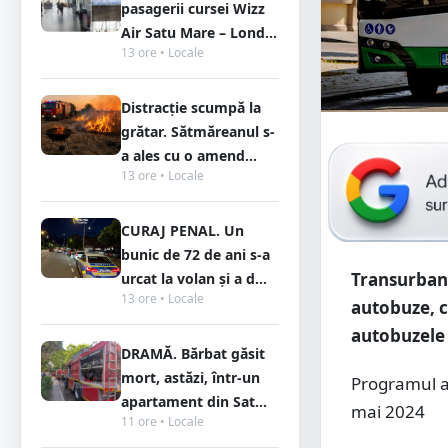
pasagerii cursei Wizz
Air Satu Mare – Lond...
13 ore • Locale
Distracție scumpă la
grătar. Sătmăreanul s-
a ales cu o amend...
13 ore • Locale
CURAJ PENAL. Un
bunic de 72 de ani s-a
Transurban 
urcat la volan și a d...
13 ore • Locale
autobuze, c
autobuzele 
DRAMĂ. Bărbat găsit
mort, astăzi, într-un
Programul a
apartament din Sat...
mai 2024
11 ore • Locale