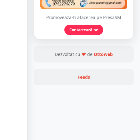
Promovează-ți afacerea pe PresaSM
Contactează-ne
Dezvoltat cu
❤
de
Ottoweb
Feeds