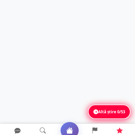
Altă știre
0/53