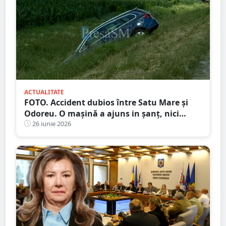
ACTUALITATE
FOTO. Accident dubios între Satu Mare și
Odoreu. O mașină a ajuns in șanț, nici
urmă de sofer
26 iunie 2026