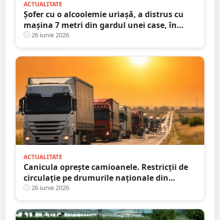
ACTUALITATE
Șofer cu o alcoolemie uriașă, a distrus cu
mașina 7 metri din gardul unei case, în
județul Satu Mare
26 iunie 2026
ACTUALITATE
Canicula oprește camioanele. Restricții de
circulație pe drumurile naționale din
județul Satu Mare
26 iunie 2026