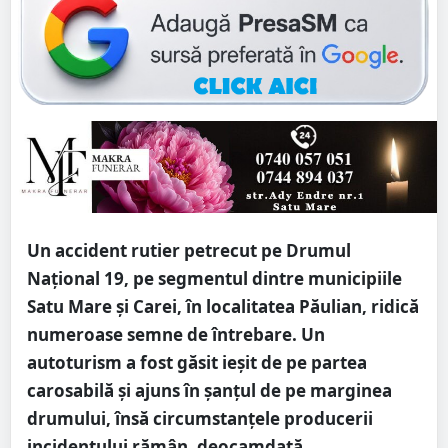
Un accident rutier petrecut pe Drumul
Național 19, pe segmentul dintre municipiile
Satu Mare și Carei, în localitatea Păulian, ridică
numeroase semne de întrebare. Un
autoturism a fost găsit ieșit de pe partea
carosabilă și ajuns în șanțul de pe marginea
drumului, însă circumstanțele producerii
incidentului rămân, deocamdată,