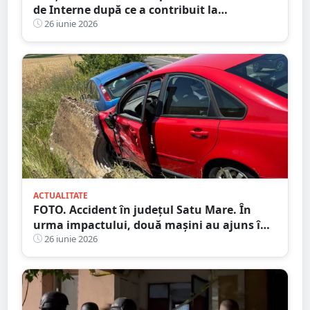
de Interne după ce a contribuit la
destructurarea unei rețele de contrabandă
26 iunie 2026
ACTUALITATE
FOTO. Accident în județul Satu Mare. În
urma impactului, două mașini au ajuns în
șanț
26 iunie 2026