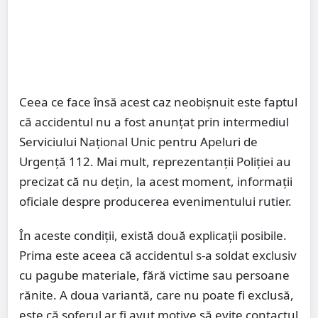
Ceea ce face însă acest caz neobișnuit este faptul
că accidentul nu a fost anunțat prin intermediul
Serviciului Național Unic pentru Apeluri de
Urgență 112. Mai mult, reprezentanții Poliției au
precizat că nu dețin, la acest moment, informații
oficiale despre producerea evenimentului rutier.
În aceste condiții, există două explicații posibile.
Prima este aceea că accidentul s-a soldat exclusiv
cu pagube materiale, fără victime sau persoane
rănite. A doua variantă, care nu poate fi exclusă,
este că șoferul ar fi avut motive să evite contactul