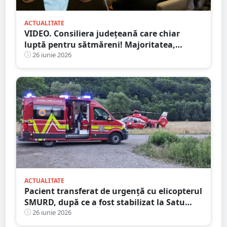
ACTUALITATE
VIDEO. Consiliera județeană care chiar
luptă pentru sătmăreni! Majoritatea,
”acontată” să doarmă-n scaun
26 iunie 2026
ACTUALITATE
Pacient transferat de urgență cu elicopterul
SMURD, după ce a fost stabilizat la Satu
Mare
26 iunie 2026