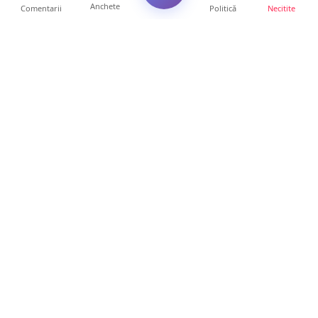
Anchete
Comentarii
Politică
Necitite
Ultimele articole
Polițist din Satu Mare, prins la volan cu 1,75
g/l alcool în...
19 ore • Locale
TOP Trapez lansează în premieră gardul
metalic „ZIG ZAG”. Ev...
19 ore • Locale
FOTO. Haos pentru pasagerii cursei Wizz Air
Satu Mare – Lond...
13 ore • Locale
Distracție scumpă la grătar. Sătmăreanul s-a
ales cu o amend...