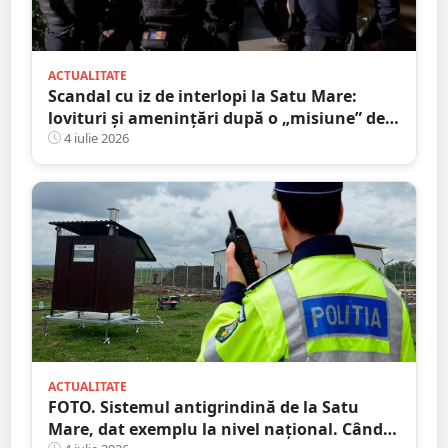
ACTUALITATE
Scandal cu iz de interlopi la Satu Mare:
lovituri și amenințări după o „misiune” de
recuperare a iubitei
4 iulie 2026
ACTUALITATE
FOTO. Sistemul antigrindină de la Satu
Mare, dat exemplu la nivel național. Când