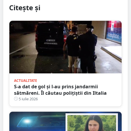
Citește și
ACTUALITATE
S-a dat de gol și l-au prins jandarmii
sătmăreni. Îl căutau polițiștii din Iltalia
5 iulie 2026