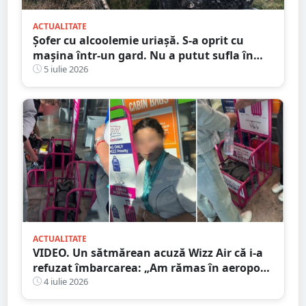
ACTUALITATE
Șofer cu alcoolemie uriașă. S-a oprit cu
mașina într-un gard. Nu a putut sufla în
etilotest de beat ce a fost
5 iulie 2026
ACTUALITATE
VIDEO. Un sătmărean acuză Wizz Air că i-a
refuzat îmbarcarea: „Am rămas în aeroport
cu băiețelul nostru de 2 ani”
4 iulie 2026