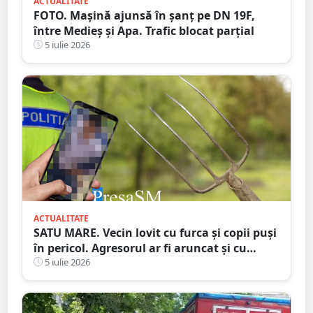
ACTUALITATE
FOTO. Mașină ajunsă în șanț pe DN 19F,
între Medieș și Apa. Trafic blocat parțial
5 iulie 2026
ACTUALITATE
SATU MARE. Vecin lovit cu furca și copii puși
în pericol. Agresorul ar fi aruncat și cu
bolovani în curtea familiei
5 iulie 2026