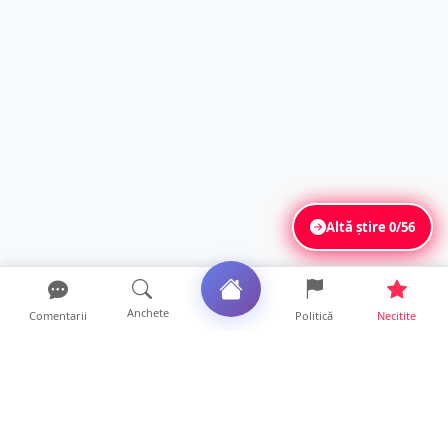
Altă știre
0/56
Anchete
Comentarii
Politică
Necitite
Ultimele articole
La ce ore va putea fi observată eclipsa de