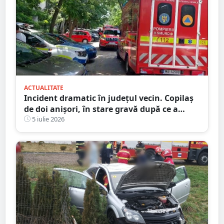
ACTUALITATE
Incident dramatic în județul vecin. Copilaș
de doi anișori, în stare gravă după ce a
căzut de la etaj
5 iulie 2026