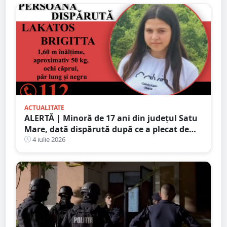
ACTUALITATE
ALERTĂ | Minoră de 17 ani din județul Satu
Mare, dată dispărută după ce a plecat de
acasă în toiul nopții. Poliția cere ajutorul
4 iulie 2026
populației