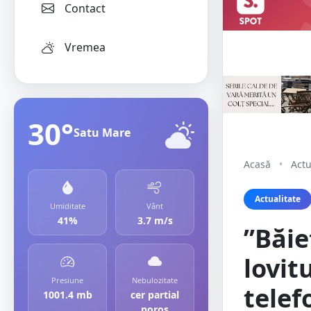
Contact
Vremea
30°
Satu Mare
Acasă
•
Actu
Actualitate
Umiditate
Vânt
41%
3.7 m/s
”Băie
lovit
Presiune
Nebulozitate
telef
1001.4 mb
cer partial
noros