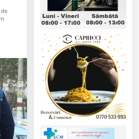
 de
em