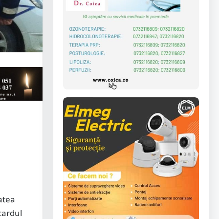
tatea
cardul