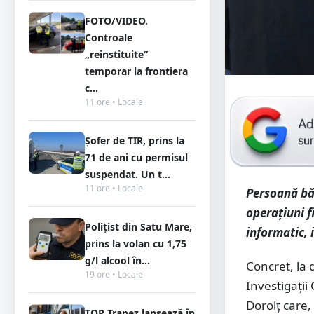
FOTO/VIDEO.
Controale
„reinstituite”
temporar la frontiera
c...
11 ore • Locale
Șofer de TIR, prins la
71 de ani cu permisul
suspendat. Un t...
11 ore • Locale
Persoană băn
operațiuni f
Polițist din Satu Mare,
informatic, i
prins la volan cu 1,75
g/l alcool în...
Concret, la d
19 ore • Locale
Investigații
Dorolț care,
TOP Trapez lansează în