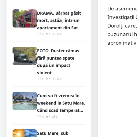
De asemenea,
DRAMĂ. Bărbat găsit
Investigații
mort, astăzi, într-un
Dorolț, care
apartament din Sat...
buzunarul ha
11 ore • Locale
aproximativ 
FOTO. Duster rămas
fără puntea spate
după un impact
violent....
11 ore • Locale
Cum va fi vremea în
weekend la Satu Mare.
Când scad temperat...
11 ore • Life
Satu Mare, sub