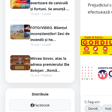
avertizare de caniculă
Prejudiciul 
și furtuni. Se anunță ...
efectuează v
10 ore • Locale
FOTO/VIDEO. Bilanțul
inconștienților! Zeci de
incendii și he...
10 ore • Locale
Mircea Govor, atac la
adresa premierului Ilie
Bolojan: „Româ...
10 ore • Politică
Distribuie
Tag-uri:
Facebook
Dorolț
hoți