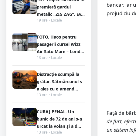
bancar, iar 
premieră gardul
prejudiciu d
metalic „ZIG ZAG”. Ev...
19 ore • Locale
FOTO. Haos pentru
pasagerii cursei Wizz
Air Satu Mare – Lond...
13 ore • Locale
Distracție scumpă la
grătar. Sătmăreanul s-
a ales cu o amend...
13 ore • Locale
CURAJ PENAL. Un
Față de bărb
bunic de 72 de ani s-a
de furt, efec
urcat la volan și a d...
un sistem in
13 ore • Locale