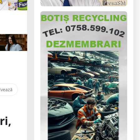
lvează
ri,