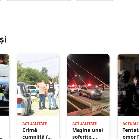
și
ACTUALITATE
ACTUALITATE
ACTUALI
Crimă
Mașina unei
Tentat
ă
cumplită în
șoferițe,
omor 