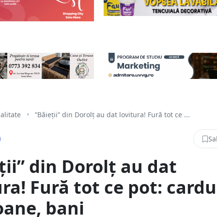
alitate
•
”Băieții” din Dorolț au dat lovitura! Fură tot ce ...
Sa
ții” din Dorolț au dat
ura! Fură tot ce pot: cardu
oane, bani