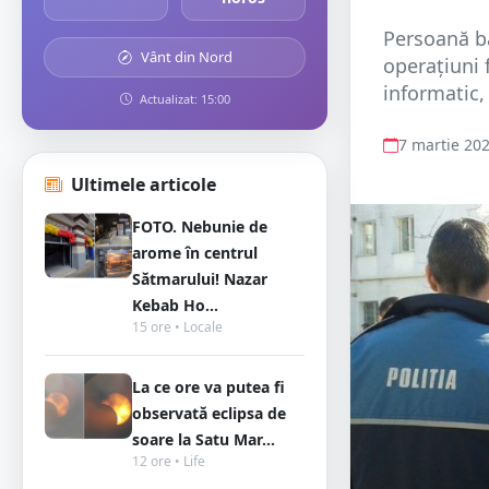
Persoană bă
Vânt din Nord
operațiuni 
informatic, 
Actualizat: 15:00
7 martie 20
Ultimele articole
FOTO. Nebunie de
arome în centrul
Sătmarului! Nazar
Kebab Ho...
15 ore • Locale
La ce ore va putea fi
observată eclipsa de
soare la Satu Mar...
12 ore • Life