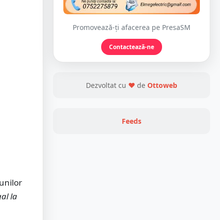
Promovează-ți afacerea pe PresaSM
Contactează-ne
Dezvoltat cu
❤
de
Ottoweb
Feeds
unilor
al la