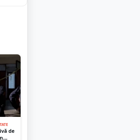
TATE
ivă de
în