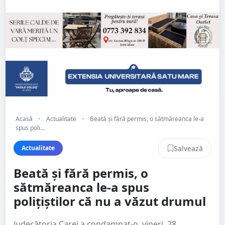
Acasă
•
Actualitate
•
Beată și fără permis, o sătmăreanca le-a
spus poli...
Salvează
Actualitate
Beată și fără permis, o
sătmăreanca le-a spus
polițiștilor că nu a văzut drumul
Judecătoria Carei a condamnat-o, vineri, 28