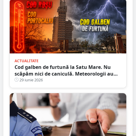
ACTUALITATE
Cod galben de furtună la Satu Mare. Nu
scăpăm nici de caniculă. Meteorologii au
emis un Cod portocaliu
29 iunie 2026