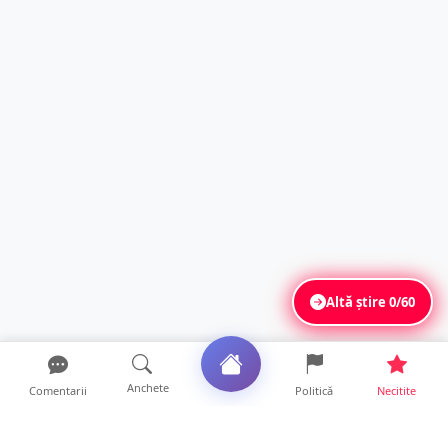
Altă știre
0/60
Anchete
Comentarii
Politică
Necitite