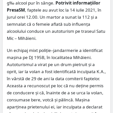
g‰ alcool pur în sânge.
Potrivit informațiilor
PresaSM
, faptele au avut loc la 14 iulie 2021, în
jurul orei 12.00. Un martor a sunat la 112 și a
semnalat că o femeie aflată sub influența
alcoolului conduce un autoturism pe traseul Satu
Mic – Mihăieni.
Un echipaj mixt poliție–jandarmerie a identificat
mașina pe DJ 195B, în localitatea Mihăieni.
Autoturismul a virat pe un drum pietruit și a
oprit, iar la volan a fost identificată inculpata K.A.,
în vârstă de 29 de ani la data comiterii faptelor.
Aceasta a recunoscut pe loc că nu deține permis
de conducere și că, înainte de a se urca la volan,
consumase bere, votcă și pălincă. Mașina
aparținea prietenului ei, iar inculpata a declarat