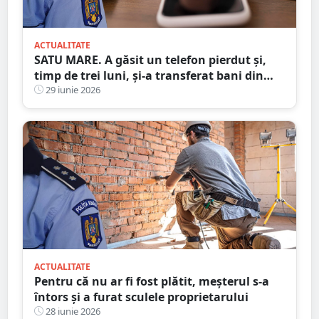
ACTUALITATE
SATU MARE. A găsit un telefon pierdut și,
timp de trei luni, și-a transferat bani din
contul proprietarului
29 iunie 2026
ACTUALITATE
Pentru că nu ar fi fost plătit, meșterul s-a
întors și a furat sculele proprietarului
28 iunie 2026