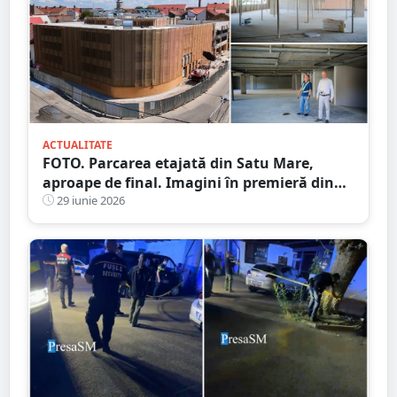
ACTUALITATE
FOTO. Parcarea etajată din Satu Mare,
aproape de final. Imagini în premieră din
interior
29 iunie 2026