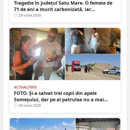
Tragedie în județul Satu Mare. O femeie de
71 de ani a murit carbonizată, iar
anchetatorii au luat în calcul inclusiv
29 iunie 2026
ipoteza unei crime
ACTUALITATE
FOTO. Și-a salvat trei copii din apele
Someșului, dar pe al patrulea nu a mai
reușit. Drama sfâșietoare a unui tată din
29 iunie 2026
Odoreu care cere acum ajutor pentru
înmormântarea fiului său