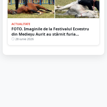
ACTUALITATE
FOTO. Imaginile de la Festivalul Ecvestru
din Medieșu Aurit au stârnit furia
iubitorilor de animale. Proprietarii, acuzați
28 iunie 2026
că au ales să își umilească propriii cai