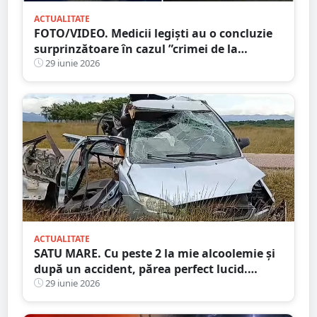
ACTUALITATE
FOTO/VIDEO. Medicii legiști au o concluzie
surprinzătoare în cazul ”crimei de la
ștrand”, din Satu Mare
29 iunie 2026
ACTUALITATE
SATU MARE. Cu peste 2 la mie alcoolemie și
după un accident, părea perfect lucid.
Medicii au rămas surprinși!
29 iunie 2026