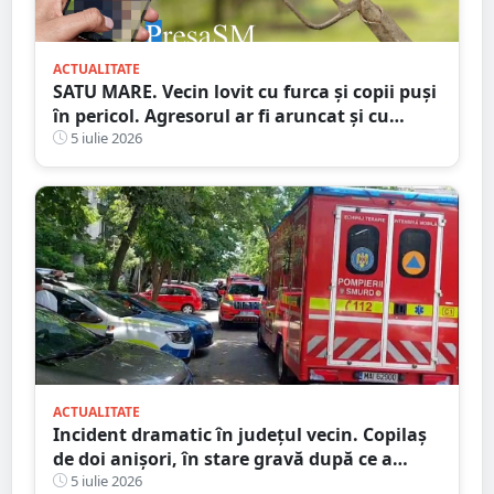
ACTUALITATE
SATU MARE. Vecin lovit cu furca și copii puși
în pericol. Agresorul ar fi aruncat și cu
bolovani în curtea familiei
5 iulie 2026
ACTUALITATE
Incident dramatic în județul vecin. Copilaș
de doi anișori, în stare gravă după ce a
căzut de la etaj
5 iulie 2026