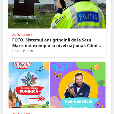
ACTUALITATE
FOTO. Sistemul antigrindină de la Satu
Mare, dat exemplu la nivel național. Când
ar putea fi dat în folosință
4 iulie 2026
ACTUALITATE