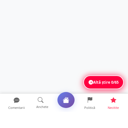
Altă știre
0/65
Anchete
Comentarii
Politică
Necitite