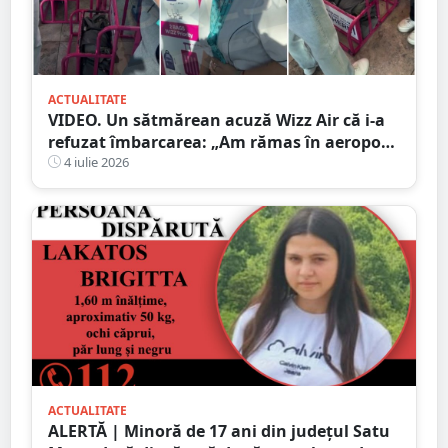
ACTUALITATE
VIDEO. Un sătmărean acuză Wizz Air că i-a
refuzat îmbarcarea: „Am rămas în aeroport
cu băiețelul nostru de 2 ani”
4 iulie 2026
ACTUALITATE
ALERTĂ | Minoră de 17 ani din județul Satu