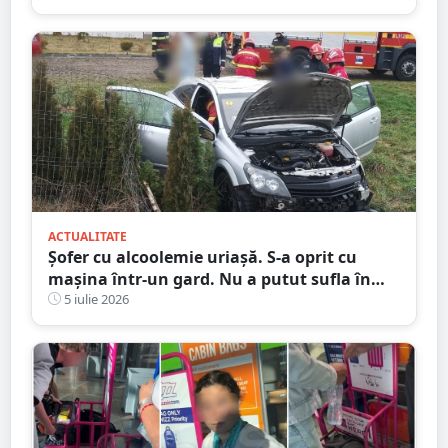
ACTUALITATE
Șofer cu alcoolemie uriașă. S-a oprit cu
mașina într-un gard. Nu a putut sufla în
etilotest de beat ce a fost
5 iulie 2026