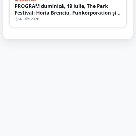
PROGRAM duminică, 19 iulie, The Park
Festival: Horia Brenciu, Funkorporation și
Neoton Família, dar și zeci de activități
4 iulie 2026
pentru toate vârstele