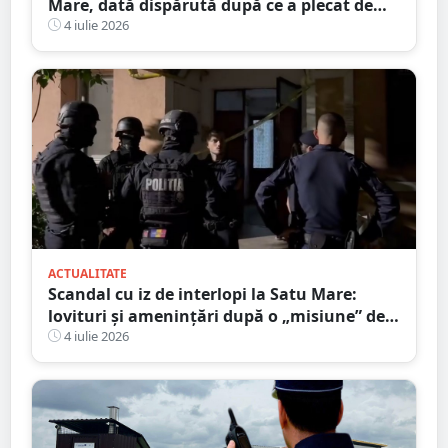
Mare, dată dispărută după ce a plecat de
acasă în toiul nopții. Poliția cere ajutorul
4 iulie 2026
populației
ACTUALITATE
Scandal cu iz de interlopi la Satu Mare:
lovituri și amenințări după o „misiune” de
recuperare a iubitei
4 iulie 2026