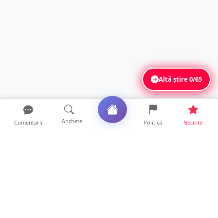
Altă știre
0/65
Anchete
Comentarii
Politică
Necitite
Ultimele articole
Polițist din Satu Mare, prins la volan cu 1,75
g/l alcool în...
19 ore • Locale