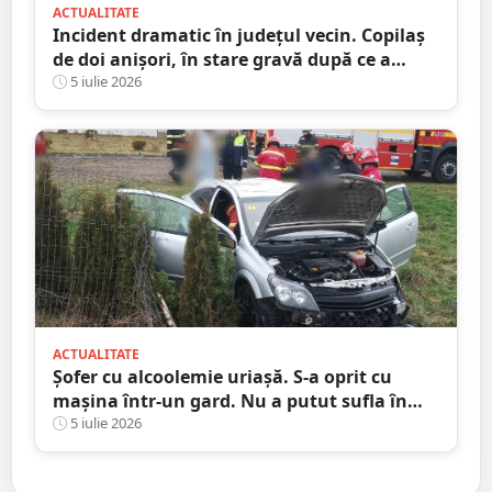
ACTUALITATE
Incident dramatic în județul vecin. Copilaș
de doi anișori, în stare gravă după ce a
căzut de la etaj
5 iulie 2026
ACTUALITATE
Șofer cu alcoolemie uriașă. S-a oprit cu
mașina într-un gard. Nu a putut sufla în
etilotest de beat ce a fost
5 iulie 2026