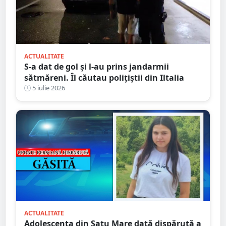
ACTUALITATE
S-a dat de gol și l-au prins jandarmii
sătmăreni. Îl căutau polițiștii din Iltalia
5 iulie 2026
ACTUALITATE
Adolescenta din Satu Mare dată dispărută a