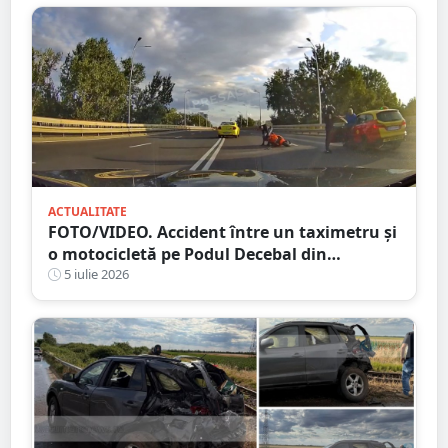
ACTUALITATE
FOTO/VIDEO. Accident între un taximetru și
o motocicletă pe Podul Decebal din
municipiul Satu Mare
5 iulie 2026