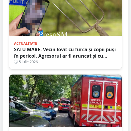
ACTUALITATE
SATU MARE. Vecin lovit cu furca și copii puși
în pericol. Agresorul ar fi aruncat și cu
bolovani în curtea familiei
5 iulie 2026