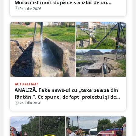
Motocilist mort după ce s-a izbit de un
copac și un microbuz
24 iulie 2026
ACTUALITATE
ANALIZĂ. Fake news-ul cu „taxa pe apa din
fântâni”. Ce spune, de fapt, proiectul și de
unde a pornit dezinformarea
24 iulie 2026