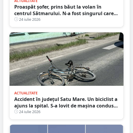
ACTUALITATE
Proaspăt șofer, prins băut la volan în
centrul Sătmarului. N-a fost singurul care a
călcat pe bec
24 iulie 2026
ACTUALITATE
Accident în județul Satu Mare. Un biciclist a
ajuns la spital. S-a lovit de mașina condusă
de un tânăr șofer
24 iulie 2026