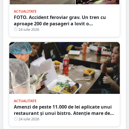
ACTUALITATE
FOTO. Accident feroviar grav. Un tren cu
aproape 200 de pasageri a lovit o
autocisternă, care a luat foc
24 iulie 2026
ACTUALITATE
Amenzi de peste 11.000 de lei aplicate unui
restaurant și unui bistro. Atenție mare de
unde mâncați
24 iulie 2026