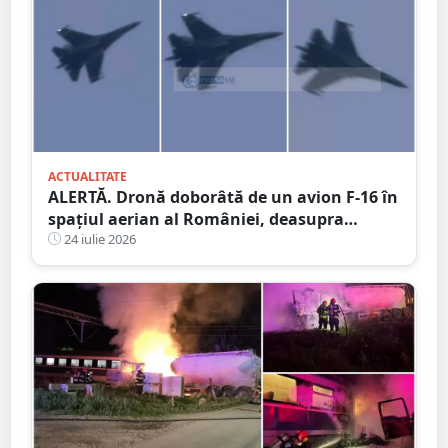
ACTUALITATE
ALERTĂ. Dronă doborâtă de un avion F-16 în
spațiul aerian al României, deasupra
județului Buzău
24 iulie 2026