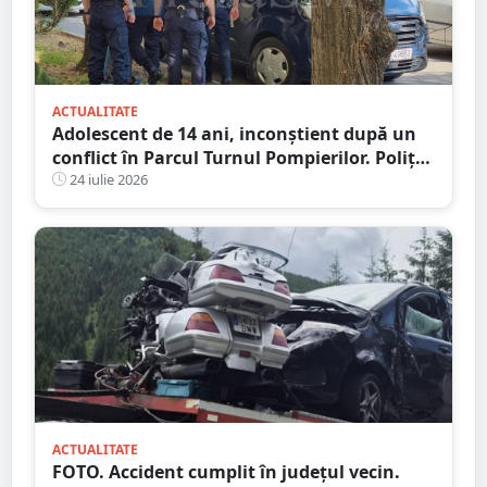
ACTUALITATE
Adolescent de 14 ani, inconștient după un
conflict în Parcul Turnul Pompierilor. Poliția
a deschis dosar penal
24 iulie 2026
ACTUALITATE
FOTO. Accident cumplit în județul vecin.