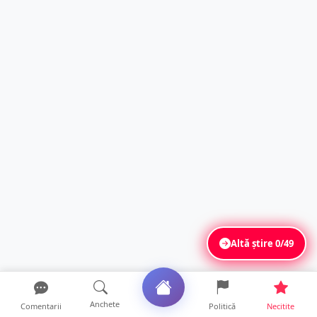
Altă știre
0/49
Anchete
Comentarii
Politică
Necitite