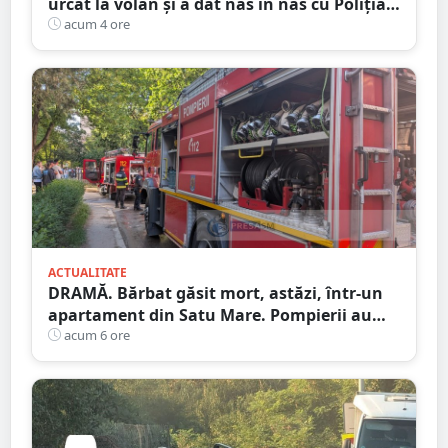
urcat la volan și a dat nas în nas cu Poliția
Satu Mare
acum 4 ore
ACTUALITATE
DRAMĂ. Bărbat găsit mort, astăzi, într-un
apartament din Satu Mare. Pompierii au
spart ușa
acum 6 ore