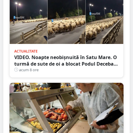
ACTUALITATE
VIDEO. Noapte neobișnuită în Satu Mare. O
turmă de sute de oi a blocat Podul Decebal.
Gest de apreciat al ciobanului
acum 8 ore