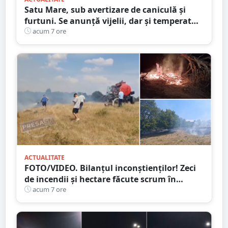
Satu Mare, sub avertizare de caniculă și
furtuni. Se anunță vijelii, dar și temperaturi
ridicate. Avertizarea ANM
acum 7 ore
ACTUALITATE
FOTO/VIDEO. Bilanțul inconștienților! Zeci
de incendii și hectare făcute scrum în
județul Satu Mare
acum 7 ore