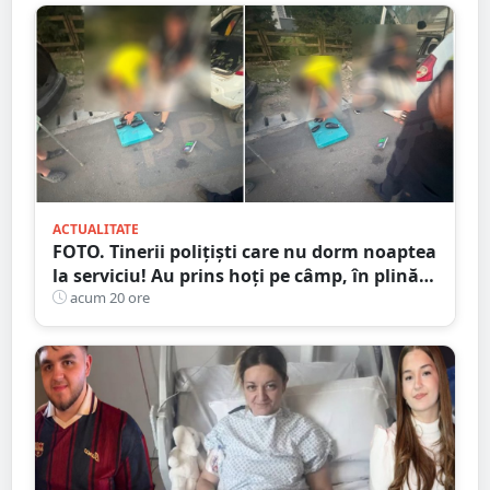
ACTUALITATE
FOTO. Tinerii polițiști care nu dorm noaptea
la serviciu! Au prins hoți pe câmp, în plină
noapte, în județul Satu Mare
acum 20 ore