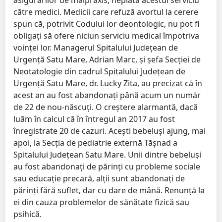
asigurărilor de malpraxis, neplata acestui serviciu
către medici. Medicii care refuză avortul la cerere
spun că, potrivit Codului lor deontologic, nu pot fi
obligați să ofere niciun serviciu medical împotriva
voinței lor. Managerul Spitalului Județean de
Urgență Satu Mare, Adrian Marc, și șefa Secției de
Neotatologie din cadrul Spitalului Județean de
Urgență Satu Mare, dr. Lucky Zita, au precizat că în
acest an au fost abandonați până acum un număr
de 22 de nou-născuți. O creștere alarmantă, dacă
luăm în calcul că în întregul an 2017 au fost
înregistrate 20 de cazuri. Acești bebeluși ajung, mai
apoi, la Secția de pediatrie externă Tășnad a
Spitalului Județean Satu Mare. Unii dintre bebeluși
au fost abandonați de părinți cu probleme sociale
sau educație precară, alții sunt abandonați de
părinți fără suflet, dar cu dare de mână. Renunță la
ei din cauza problemelor de sănătate fizică sau
psihică.