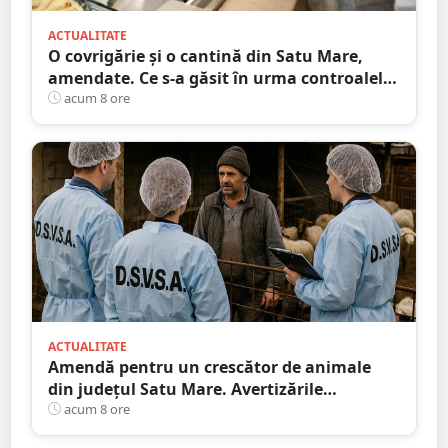
ACTUALITATE
O covrigărie și o cantină din Satu Mare,
amendate. Ce s-a găsit în urma controalelor
DSVSA
acum 8 ore
ACTUALITATE
Amendă pentru un crescător de animale
din județul Satu Mare. Avertizările
transmise de DSVSA
acum 8 ore