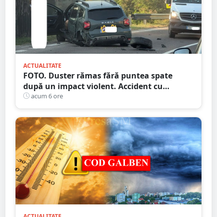
ACTUALITATE
FOTO. Duster rămas fără puntea spate
după un impact violent. Accident cu
implicarea unei mașini din Satu Mare
acum 6 ore
ACTUALITATE