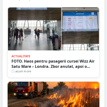
ACTUALITATE
FOTO. Haos pentru pasagerii cursei Wizz Air
Satu Mare – Londra. Zbor anulat, apoi o
nouă întârziere. Fără explicații clare
acum 4 ore