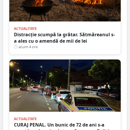
ACTUALITATE
Distracție scumpă la grătar. Sătmăreanul s-
a ales cu o amendă de mii de lei
acum 4 ore
ACTUALITATE
CURAJ PENAL. Un bunic de 72 de ani s-a