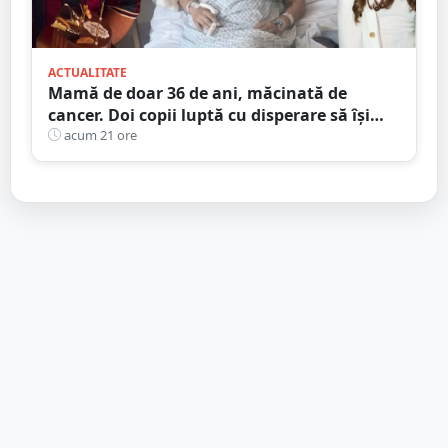
ACTUALITATE
Mamă de doar 36 de ani, măcinată de
cancer. Doi copii luptă cu disperare să își
salveze mama: „Nu o lăsați să se stingă”
acum 21 ore