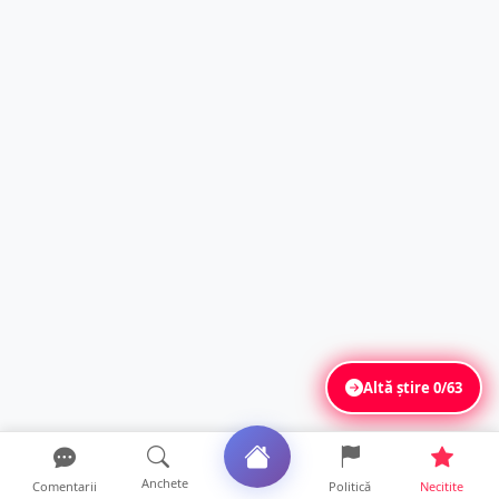
Altă știre
0/63
Anchete
Comentarii
Politică
Necitite