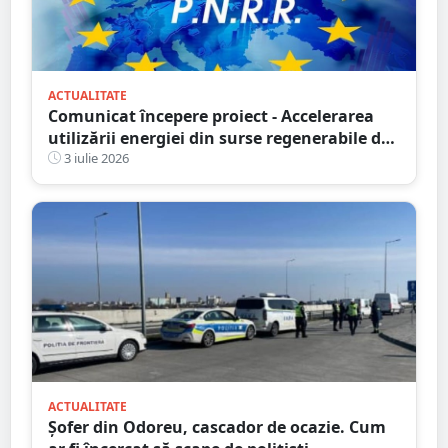
ACTUALITATE
Comunicat începere proiect - Accelerarea
utilizării energiei din surse regenerabile de
către proprietăți aparținând persoanelor
3 iulie 2026
fizice din județul Satu Mare - M SYS SRL
ACTUALITATE
Șofer din Odoreu, cascador de ocazie. Cum