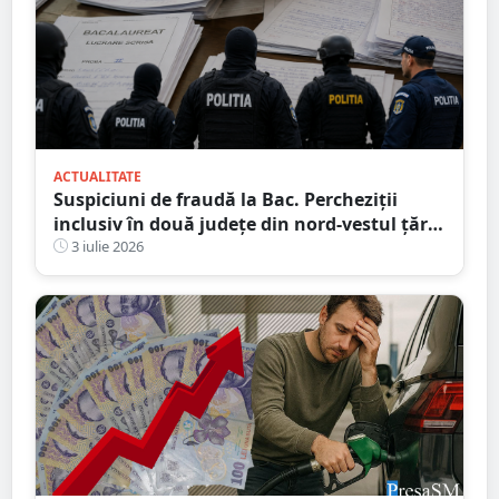
ACTUALITATE
Suspiciuni de fraudă la Bac. Percheziții
inclusiv în două județe din nord-vestul țării.
Ce suspectează procurorii
3 iulie 2026