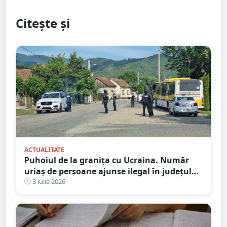
Citește și
ACTUALITATE
Puhoiul de la granița cu Ucraina. Număr
uriaș de persoane ajunse ilegal în județul
Satu Mare
3 iulie 2026