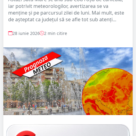
iar potrivit meteorologilor, avertizarea se va
menține și pe parcursul zilei de luni. Mai mult, este
de așteptat ca județul să se afle tot sub atenți...
28 iunie 2026
2 min citire