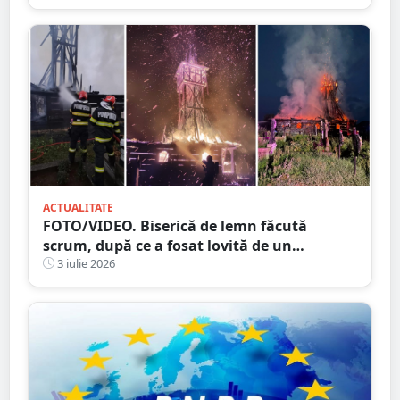
ACTUALITATE
FOTO/VIDEO. Biserică de lemn făcută
scrum, după ce a fosat lovită de un
TRĂSNET
3 iulie 2026