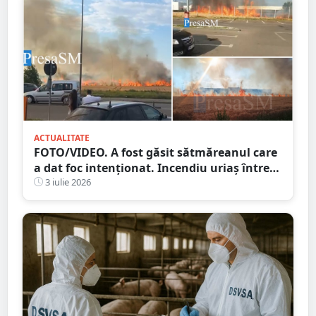
ACTUALITATE
FOTO/VIDEO. A fost găsit sătmăreanul care
a dat foc intenționat. Incendiu uriaș între
Dedeman și Auchan, în Satu Mare
3 iulie 2026