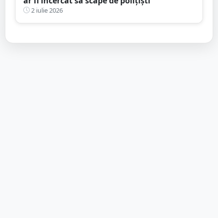
ar fi încercat să scape de polițiști
2 iulie 2026