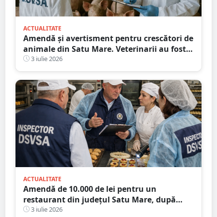
ACTUALITATE
Amendă și avertisment pentru crescători de
animale din Satu Mare. Veterinarii au fost
în control
3 iulie 2026
ACTUALITATE
Amendă de 10.000 de lei pentru un
restaurant din județul Satu Mare, după
verificările DSVSA
3 iulie 2026