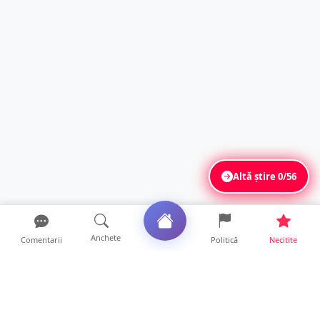
Altă știre
0/56
Anchete
Comentarii
Politică
Necitite
Ultimele articole
La ce ore va putea fi observată eclipsa de