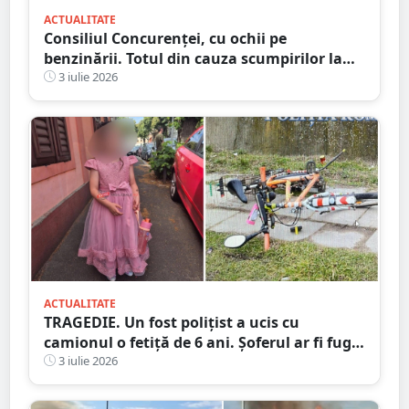
ACTUALITATE
Consiliul Concurenței, cu ochii pe
benzinării. Totul din cauza scumpirilor la
motorină
3 iulie 2026
ACTUALITATE
TRAGEDIE. Un fost polițist a ucis cu
camionul o fetiță de 6 ani. Șoferul ar fi fugit
de la locul accidentului
3 iulie 2026