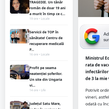
TRAGEDIE. Un tânăr
român de doar 19 ani
a murit în timp ce c...
19 ore • Locale
Servicii de TOP în
sănătate! Centru de
recuperare medicală
P...
16 ore • Locale
Ministrul Ed
rata de vacc
Profit pe seama
infectărilo
neatenției șoferilor.
de 3 la mie 
Un site din Ungaria
vi...
Potrivit ord
14 ore • Life
vineri, astfe
odată cu înc
Județul Satu Mare,