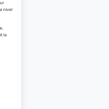
lui
a nivel
e,
t la