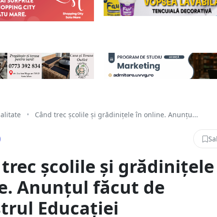
alitate
•
Când trec școlile și grădinițele în online. Anunțu...
Sa
trec școlile și grădinițele
e. Anunțul făcut de
trul Educației