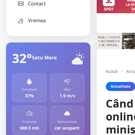
Contact
Vremea
32°
Satu Mare
Acasă
•
Actu
Actualitate
Umiditate
Vânt
37%
1.9 m/s
Când 
onlin
Presiune
Nebulozitate
minis
998.5 mb
cer acoperit