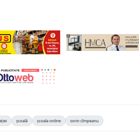
ției
școală
școala online
sorin cîmpeanu