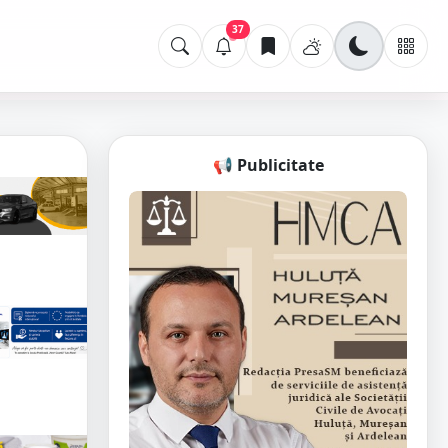
37
📢 Publicitate