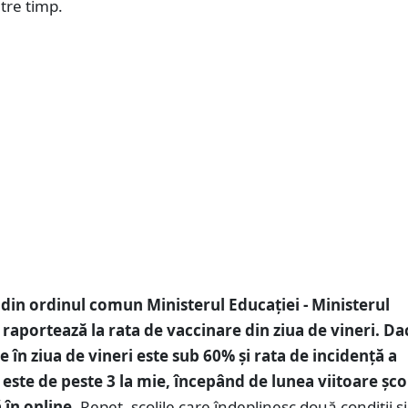
ntre timp.
3 din ordinul comun Ministerul Educaţiei - Ministerul
e raportează la rata de vaccinare din ziua de vineri. Da
 în ziua de vineri este sub 60% şi rata de incidenţă a
 este de peste 3 la mie, începând de lunea viitoare şcol
 în online
. Repet, şcolile care îndeplinesc două condiţii 