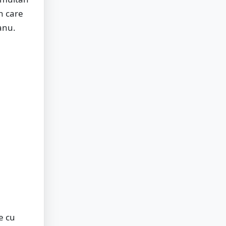
n care
anu.
e cu