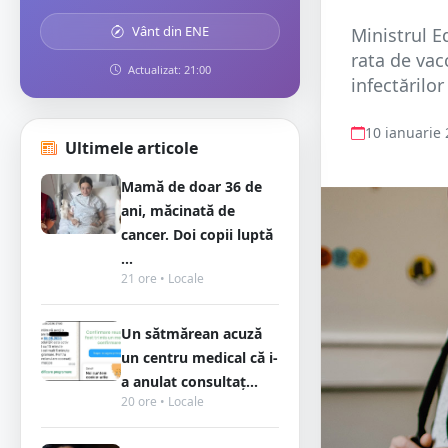
Vânt din ENE
Ministrul E
rata de vac
Actualizat: 21:00
infectărilor
10 ianuarie
Ultimele articole
Mamă de doar 36 de
ani, măcinată de
cancer. Doi copii luptă
...
21 ore • Locale
Un sătmărean acuză
un centru medical că i-
a anulat consultaț...
20 ore • Locale