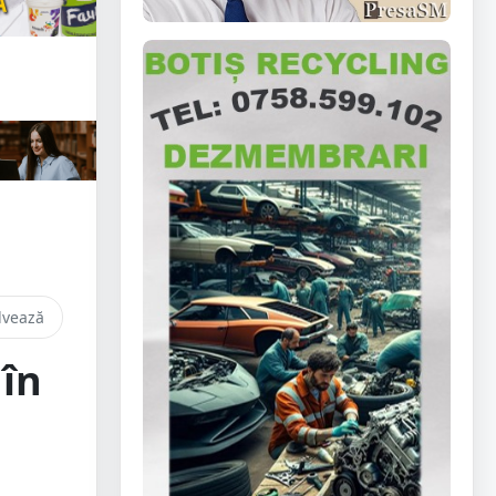
lvează
 în