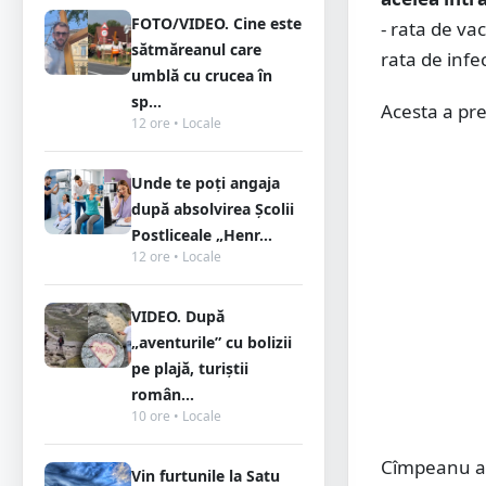
FOTO/VIDEO. Cine este
- rata de va
sătmăreanul care
rata de infe
umblă cu crucea în
sp...
Acesta a pre
12 ore • Locale
Unde te poți angaja
după absolvirea Școlii
Postliceale „Henr...
12 ore • Locale
VIDEO. După
„aventurile” cu bolizii
pe plajă, turiștii
român...
10 ore • Locale
Cîmpeanu a 
Vin furtunile la Satu