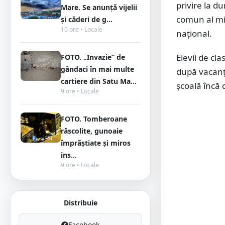
privire la d
Mare. Se anunță vijelii
comun al mini
și căderi de g...
10 ore • Locale
naţional.
Elevii de cla
FOTO. „Invazie” de
gândaci în mai multe
după vacanța
cartiere din Satu Ma...
școală încă 
9 ore • Locale
FOTO. Tomberoane
răscolite, gunoaie
împrăștiate și miros
ins...
9 ore • Locale
Distribuie
Facebook