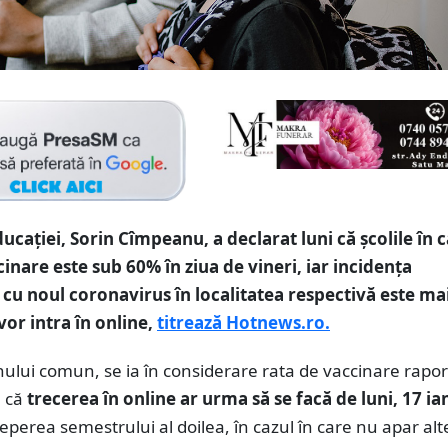
ucaţiei, Sorin Cîmpeanu, a declarat luni că şcolile în 
inare este sub 60% în ziua de vineri, iar incidenţa
r cu noul coronavirus în localitatea respectivă este m
vor intra în online,
titrează Hotnews.ro.
inului comun, se ia în considerare rata de vaccinare rapo
l că
trecerea în online ar urma să se facă de luni, 17 ia
eperea semestrului al doilea, în cazul în care nu apar alt