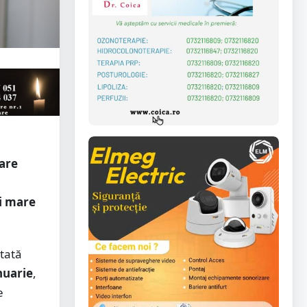
care
ai mare
rtată
nuarie
,
e