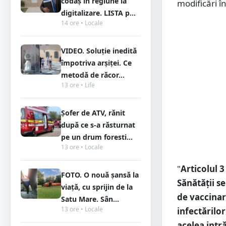
codaș în regiune la
modificări î
digitalizare. LISTA p...
14 ore • Locale
VIDEO. Soluție inedită
împotriva arșiței. Ce
metodă de răcor...
13 ore • Life
Șofer de ATV, rănit
după ce s-a răsturnat
pe un drum foresti...
13 ore • Locale
"
Articolul 
FOTO. O nouă șansă la
Sănătăţii s
viață, cu sprijin de la
de vaccinare
Satu Mare. Sân...
13 ore • Locale
infectărilor
acelea intră