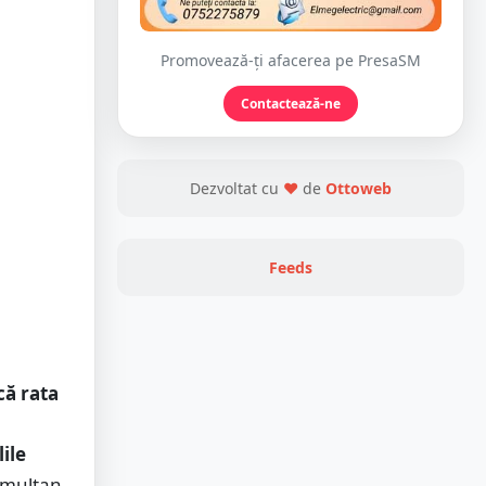
Promovează-ți afacerea pe PresaSM
Contactează-ne
Dezvoltat cu
❤
de
Ottoweb
Feeds
că rata
ile
simultan