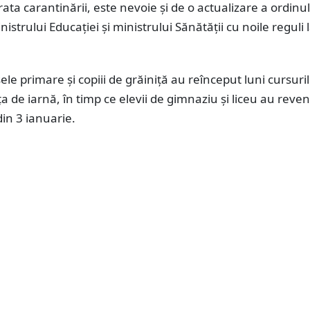
urata carantinării, este nevoie şi de o actualizare a ordinu
strului Educaţiei şi ministrului Sănătăţii cu noile reguli l
sele primare și copiii de grăiniță au reînceput luni cursuril
 de iarnă, în timp ce elevii de gimnaziu și liceu au reveni
din 3 ianuarie.