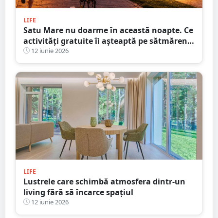
LIFE
Satu Mare nu doarme în această noapte. Ce
activități gratuite îi așteaptă pe sătmăreni
până la ora 1:00
12 iunie 2026
LIFE
Lustrele care schimbă atmosfera dintr-un
living fără să încarce spațiul
12 iunie 2026