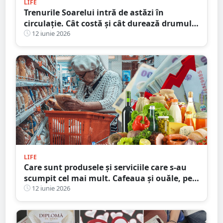
LIFE
Trenurile Soarelui intră de astăzi în
circulație. Cât costă și cât durează drumul
spre litoral de la Satu Mare
12 iunie 2026
LIFE
Care sunt produsele și serviciile care s-au
scumpit cel mai mult. Cafeaua și ouăle, pe
primele locuri
12 iunie 2026