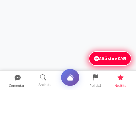
Altă știre
0/49
Anchete
Comentarii
Politică
Necitite
Ultimele articole
Mamă de doar 36 de ani, măcinată de
cancer. Doi copii luptă ...
21 ore • Locale