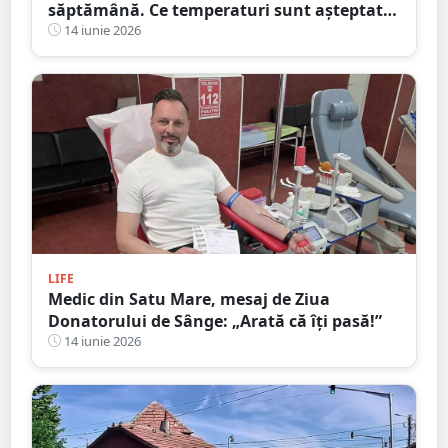
săptămână. Ce temperaturi sunt așteptate
la Satu Mare
14 iunie 2026
LIFE
Medic din Satu Mare, mesaj de Ziua
Donatorului de Sânge: „Arată că îți pasă!”
14 iunie 2026