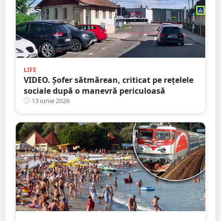
LIFE
VIDEO. Șofer sătmărean, criticat pe rețelele
sociale după o manevră periculoasă
13 iunie 2026