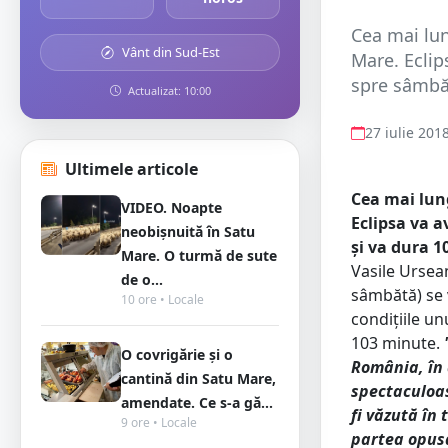
Cea mai lun
Vânt din Sud-Est
Mare. Eclip
spre sâmbăt
Actualizat: 10:00
27 iulie 201
Ultimele articole
Cea mai lung
VIDEO. Noapte
Eclipsa va a
neobișnuită în Satu
și va dura 
Mare. O turmă de sute
Vasile Ursean
de o...
sâmbătă) se v
10 ore • Locale
condițiile un
103 minute.
O covrigărie și o
România, în 
cantină din Satu Mare,
spectaculoas
amendate. Ce s-a gă...
fi văzută în
9 ore • Locale
partea opusă