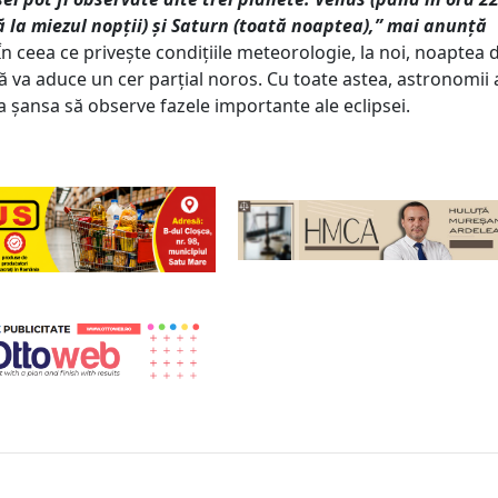
ă la miezul nopții) și Saturn (toată noaptea),” mai anunță
n ceea ce privește condițiile meteorologie, la noi, noaptea d
 va aduce un cer parțial noros. Cu toate astea, astronomii
a șansa să observe fazele importante ale eclipsei.