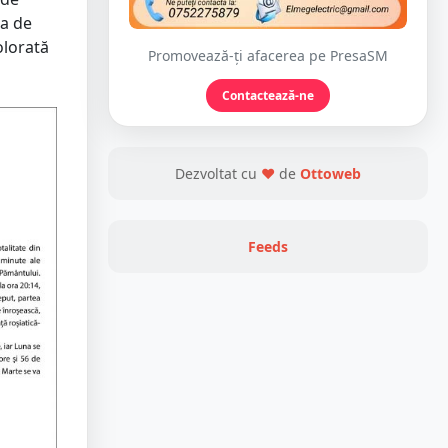
ta de
olorată
Promovează-ți afacerea pe PresaSM
Contactează-ne
Dezvoltat cu
❤
de
Ottoweb
Feeds