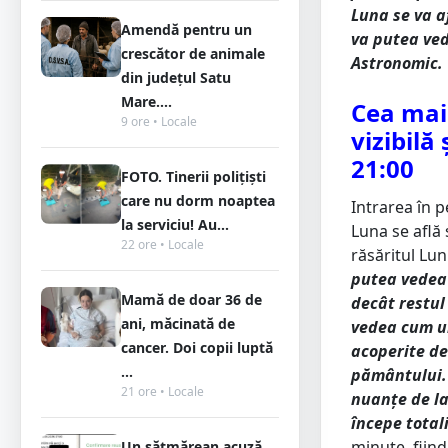
Luna se va a
Amendă pentru un
va putea ved
crescător de animale
Astronomic.
din județul Satu
Mare....
Cea mai 
9 ore • Locale
vizibilă
21:00
FOTO. Tinerii polițiști
care nu dorm noaptea
Intrarea în 
la serviciu! Au...
Luna se află
22 ore • Locale
răsăritul Lun
putea vedea 
Mamă de doar 36 de
decât restul
ani, măcinată de
vedea cum um
cancer. Doi copii luptă
acoperite de
...
pământului. 
21 ore • Locale
nuanțe de la
începe total
minute, fiind
Un sătmărean acuză