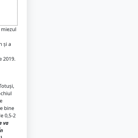
 miezul
n și a
e 2019.
Totuși,
ochiul
le
te bine
e 0,5-2
e va
În
),