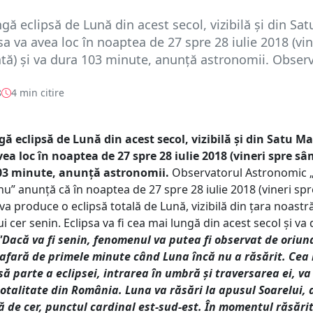
gă eclipsă de Lună din acest secol, vizibilă și din Sat
sa va avea loc în noaptea de 27 spre 28 iulie 2018 (vin
ă) și va dura 103 minute, anunță astronomii. Observ.
8
4 min citire
ă eclipsă de Lună din acest secol, vizibilă și din Satu Ma
vea loc în noaptea de 27 spre 28 iulie 2018 (vineri spre s
103 minute, anunță astronomii.
Observatorul Astronomic 
u” anunță că în noaptea de 27 spre 28 iulie 2018 (vineri spr
a produce o eclipsă totală de Lună, vizibilă din țara noastră
ui cer senin. Eclipsa va fi cea mai lungă din acest secol și va
"Dacă va fi senin, fenomenul va putea fi observat de oriun
afară de primele minute când Luna încă nu a răsărit. Cea
ă parte a eclipsei, intrarea în umbră și traversarea ei, v
 totalitate din România. Luna va răsări la apusul Soarelui, 
 de cer, punctul cardinal est-sud-est. În momentul răsărit