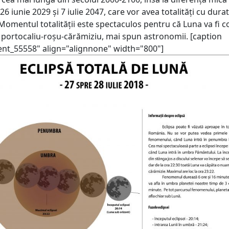
 26 iunie 2029 și 7 iulie 2047, care vor avea totalități cu dura
Momentul totalității este spectaculos pentru că Luna va fi c
 portocaliu-roșu-cărămiziu, mai spun astronomii. [caption
nt_55558" align="alignnone" width="800"]