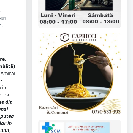
u
eri
..
re.
âmbătă)
„Amiral
e
 în
 dura
de din
 mai
a putea
dar în
ului,