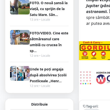
FOTO. O nouă șansă la
Jupiter (pân
viață, cu sprijin de la
astronomii.
Î
Satu Mare. Sân...
spre sâmbătă
13 ore • Locale
ar putea ave
FOTO/VIDEO. Cine este
sătmăreanul care
umblă cu crucea în
sp...
12 ore • Locale
Unde te poți angaja
după absolvirea Școlii
Postliceale „Henr...
12 ore • Locale
Distribuie
Tag-uri: