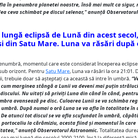
fla în penumbra planetei noastre, însă mai mult ca sigur, 
ea ceva schimbat pe discul selenar," anunță Observatorul
lungă eclipsă de Lună din acest secol
 și din Satu Mare. Luna va răsări după
penumbră, momentul care este considerat începerea eclipse
 sub orizont. Pentru
Satu Mare
, Luna va răsări la ora 21:01.
ii, trebuie doar să așteptați ca această să intre în umbră.
“V
cum marginea stângă a Lunii va deveni mai puțin străluc
 discului. Nu uitați să priviți Luna din când în când, pentr
bra avansează pe disc. Culoarea Lunii se va schimba reg
 umbră. După numai o oră Luna se va afla în totalitate în
De atunci tot discul se va afla scufundat în umbră, căpă
 portocaliu la cărămiziu, acesta fiind și momentul în care
itatea," anunță Observatorul Astronomic.
Totalitatea dure
 cea mai lungă din secolul 2000-2100, însă la diferență mică