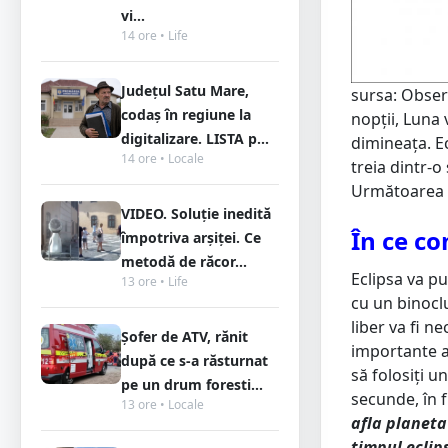
vi...
14 ore • Life
Județul Satu Mare,
sursa: Obser
codaș în regiune la
nopții, Luna 
digitalizare. LISTA p...
dimineața. Ec
14 ore • Locale
treia dintr-o
Următoarea e
VIDEO. Soluție inedită
În ce co
împotriva arșiței. Ce
metodă de răcor...
Eclipsa va p
13 ore • Life
cu un binocl
liber va fi n
Șofer de ATV, rănit
importante a
după ce s-a răsturnat
să folosiți u
pe un drum foresti...
secunde, în f
13 ore • Locale
afla planeta
timpul eclips