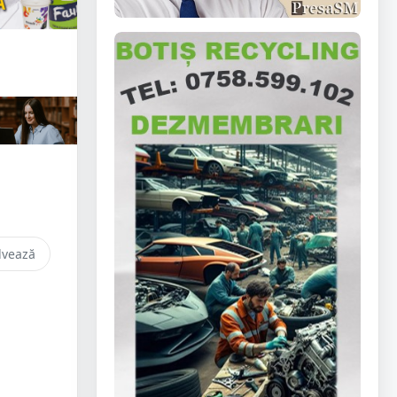
lvează