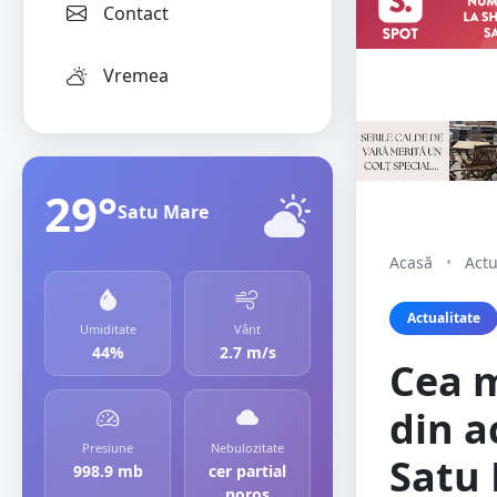
Contact
Vremea
29°
Satu Mare
Acasă
•
Actu
Actualitate
Umiditate
Vânt
44%
2.7 m/s
Cea m
din ac
Presiune
Nebulozitate
Satu
998.9 mb
cer partial
noros