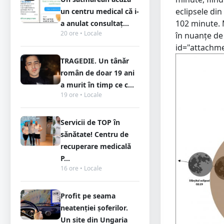
eclipsele din
un centru medical că i-
102 minute. 
a anulat consultaț...
20 ore • Locale
în nuanțe de
id="attachme
TRAGEDIE. Un tânăr
român de doar 19 ani
a murit în timp ce c...
19 ore • Locale
Servicii de TOP în
sănătate! Centru de
recuperare medicală
P...
16 ore • Locale
Profit pe seama
neatenției șoferilor.
Un site din Ungaria