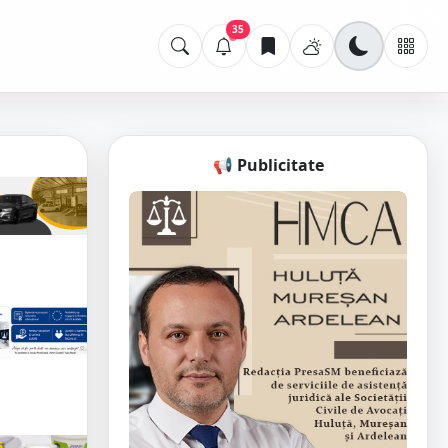
35
📢 Publicitate