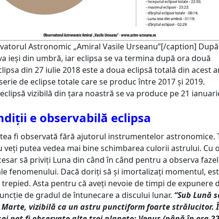
vatorul Astronomic „Amiral Vasile Urseanu”[/caption] După
va ieși din umbră, iar eclipsa se va termina după ora două
lipsa din 27 iulie 2018 este a doua eclipsă totală din acest a
 serie de eclipse totale care se produc între 2017 și 2019.
clipsă vizibilă din țara noastră se va produce pe 21 ianuari
ndiții e observabilă eclipsa
utea fi observată fără ajutorul instrumentelor astronomice. 
u veți putea vedea mai bine schimbarea culorii astrului. Cu 
ecesar să priviți Luna din când în când pentru a observa faze
le fenomenului. Dacă doriți să și imortalizați momentul, es
n trepied. Asta pentru că aveți nevoie de timpi de expunere d
uncţie de gradul de întunecare a discului lunar.
“Sub Lună s
 Marte, vizibilă ca un astru punctiform foarte strălucitor. 
ei pot fi observate alte trei planete: Venus (până în ora 22