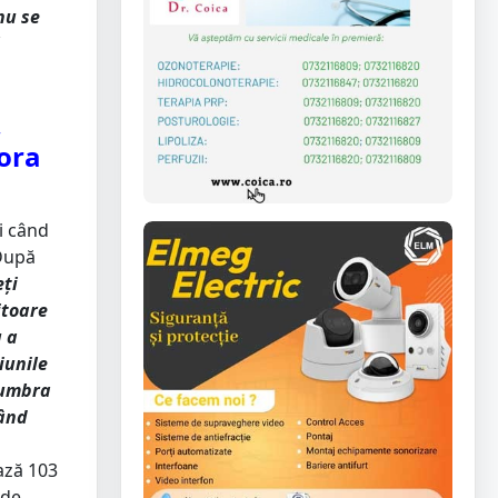
nu se
,
 ora
i când
 După
eți
itoare
u a
iunile
 umbra
tând
ază 103
 de