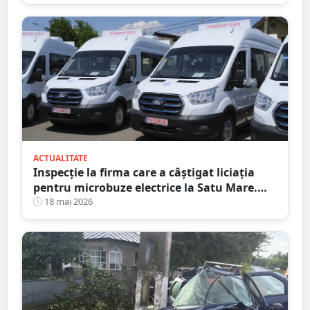
ACTUALITATE
Inspecție la firma care a câștigat liciația
pentru microbuze electrice la Satu Mare.
Consiliul Concurenței a intrat pe fir
18 mai 2026