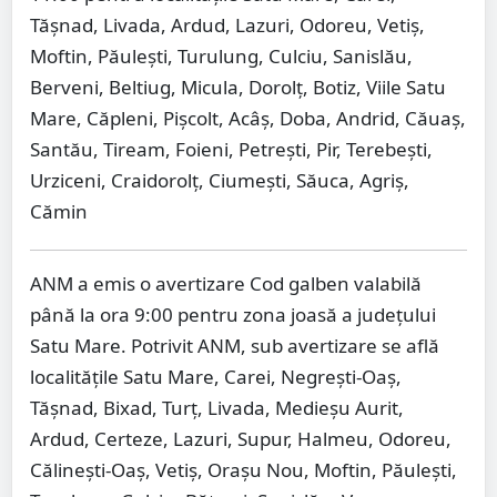
Tășnad, Livada, Ardud, Lazuri, Odoreu, Vetiș,
Moftin, Păulești, Turulung, Culciu, Sanislău,
Berveni, Beltiug, Micula, Dorolț, Botiz, Viile Satu
Mare, Căpleni, Pișcolt, Acâș, Doba, Andrid, Căuaș,
Santău, Tiream, Foieni, Petrești, Pir, Terebești,
Urziceni, Craidorolț, Ciumești, Săuca, Agriș,
Cămin
ANM a emis o avertizare Cod galben valabilă
până la ora 9:00 pentru zona joasă a județului
Satu Mare. Potrivit ANM, sub avertizare se află
localitățile Satu Mare, Carei, Negrești-Oaș,
Tășnad, Bixad, Turț, Livada, Medieșu Aurit,
Ardud, Certeze, Lazuri, Supur, Halmeu, Odoreu,
Călinești-Oaș, Vetiș, Orașu Nou, Moftin, Păulești,