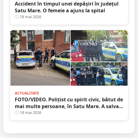
Accident în timpul unei depășiri în județul
Satu Mare. O femeie a ajuns la spital
18 mai 2026
ACTUALITATE
FOTO/VIDEO. Polițist cu spirit civic, bătut de
mai multe persoane, în Satu Mare. A salvat
un copil
18 mai 2026