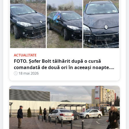
ACTUALITATE
FOTO. Șofer Bolt tâlhărit după o cursă
comandată de două ori în aceeași noapte.
Unul dintre suspecți este minor
18 mai 2026