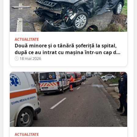
ACTUALITATE
Două minore și o tânără șoferiță la spital,
după ce au intrat cu mașina într-un cap de
pod. Totul s-a întâmplat în județul Satu
18 mai 2026
Mare
ACTUALITATE