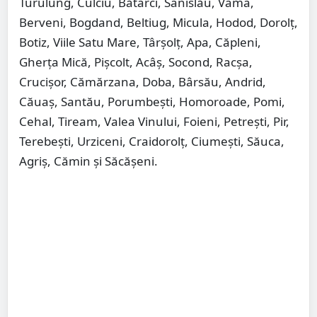
Turulung, Culciu, Bătarci, Sanislău, Vama,
Berveni, Bogdand, Beltiug, Micula, Hodod, Dorolț,
Botiz, Viile Satu Mare, Târșolț, Apa, Căpleni,
Gherța Mică, Pișcolt, Acâș, Socond, Racșa,
Crucișor, Cămărzana, Doba, Bârsău, Andrid,
Căuaș, Santău, Porumbești, Homoroade, Pomi,
Cehal, Tiream, Valea Vinului, Foieni, Petrești, Pir,
Terebești, Urziceni, Craidorolț, Ciumești, Săuca,
Agriș, Cămin și Săcășeni.