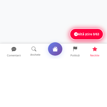
Altă știre
0/63
Anchete
Comentarii
Politică
Necitite
Ultimele articole
FOTO. Haos pentru pasagerii cursei Wizz Air
Satu Mare – Lond...
13 ore • Locale
Distracție scumpă la grătar. Sătmăreanul s-a