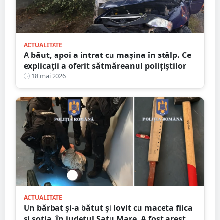
ACTUALITATE
A băut, apoi a intrat cu mașina în stâlp. Ce
explicații a oferit sătmăreanul polițiștilor
18 mai 2026
ACTUALITATE
Un bărbat și-a bătut și lovit cu maceta fiica
și soția, în județul Satu Mare. A fost arestat