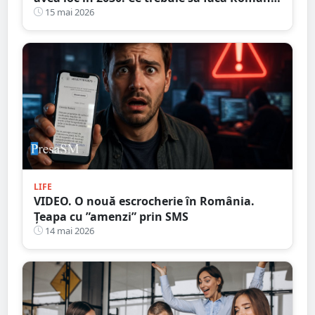
de acum?
15 mai 2026
LIFE
VIDEO. O nouă escrocherie în România.
Țeapa cu ”amenzi” prin SMS
14 mai 2026