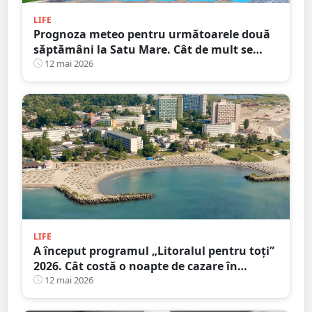
LIFE
Prognoza meteo pentru următoarele două
săptămâni la Satu Mare. Cât de mult se
încălzește vremea
12 mai 2026
LIFE
A început programul „Litoralul pentru toţi”
2026. Cât costă o noapte de cazare în
principalele stațiuni de la Marea Neagră
12 mai 2026