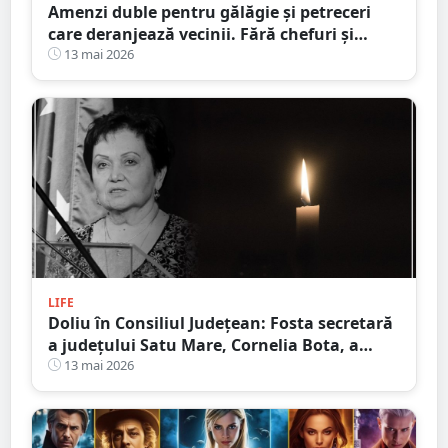
Amenzi duble pentru gălăgie și petreceri
care deranjează vecinii. Fără chefuri și
party-uri în curtea blocurilor
13 mai 2026
LIFE
Doliu în Consiliul Județean: Fosta secretară
a județului Satu Mare, Cornelia Bota, a
încetat din viață
13 mai 2026