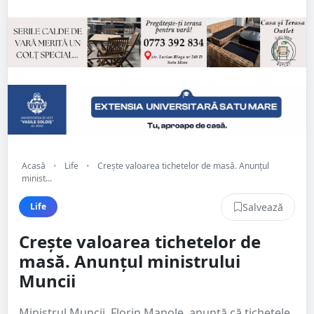
Acasă
•
Life
•
Crește valoarea tichetelor de masă. Anunțul
minist...
Salvează
Life
Crește valoarea tichetelor de
masă. Anunțul ministrului
Muncii
Ministrul Muncii, Florin Manole, anunță că tichetele