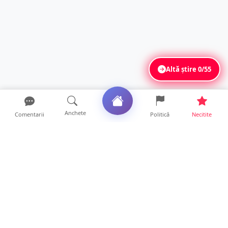
Altă știre
0/55
Anchete
Comentarii
Politică
Necitite
Ultimele articole
FOTO/VIDEO. Bilanțul inconștienților! Zeci
de incendii și he...
10 ore • Locale
Mircea Govor, atac la adresa premierului Ilie