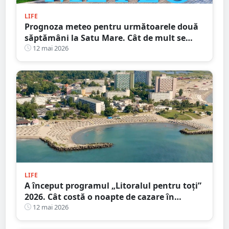
LIFE
Prognoza meteo pentru următoarele două
săptămâni la Satu Mare. Cât de mult se
încălzește vremea
12 mai 2026
LIFE
A început programul „Litoralul pentru toţi”
2026. Cât costă o noapte de cazare în
principalele stațiuni de la Marea Neagră
12 mai 2026