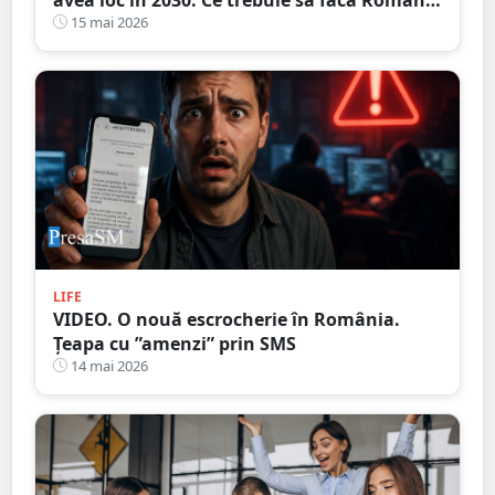
de acum?
15 mai 2026
LIFE
VIDEO. O nouă escrocherie în România.
Țeapa cu ”amenzi” prin SMS
14 mai 2026