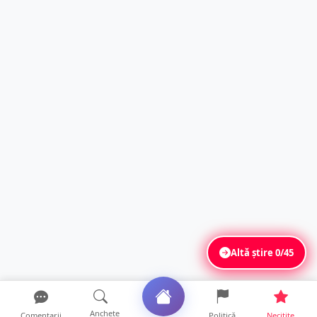
Altă știre
0/45
Anchete
Comentarii
Politică
Necitite