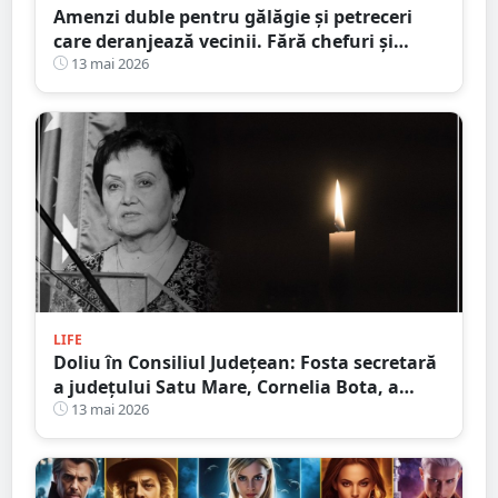
Amenzi duble pentru gălăgie și petreceri
care deranjează vecinii. Fără chefuri și
party-uri în curtea blocurilor
13 mai 2026
LIFE
Doliu în Consiliul Județean: Fosta secretară
a județului Satu Mare, Cornelia Bota, a
încetat din viață
13 mai 2026