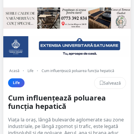
Acasă
•
Life
•
Cum influențează poluarea funcția hepatică
Salvează
Life
Cum influențează poluarea
funcția hepatică
Viața la oraș, lângă bulevarde aglomerate sau zone
industriale, pe lângă zgomot și trafic, este legată
indisolubil și de poluare. Aerul, apa și hrana aduc