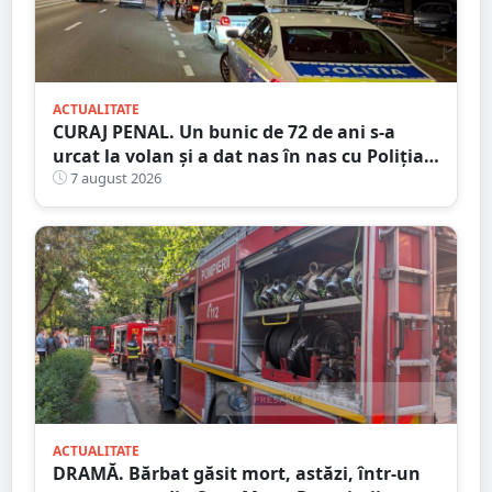
ACTUALITATE
CURAJ PENAL. Un bunic de 72 de ani s-a
urcat la volan și a dat nas în nas cu Poliția
Satu Mare
7 august 2026
ACTUALITATE
DRAMĂ. Bărbat găsit mort, astăzi, într-un