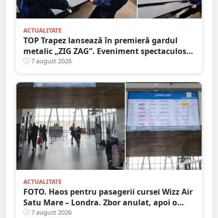
ACTUALITATE
TOP Trapez lansează în premieră gardul
metalic „ZIG ZAG”. Eveniment spectaculos
în Grădina Romei
7 august 2026
ACTUALITATE
FOTO. Haos pentru pasagerii cursei Wizz Air
Satu Mare – Londra. Zbor anulat, apoi o
nouă întârziere. Fără explicații clare
7 august 2026