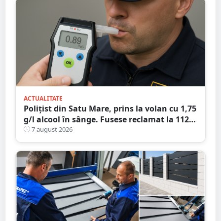
ACTUALITATE
Polițist din Satu Mare, prins la volan cu 1,75
g/l alcool în sânge. Fusese reclamat la 112
că circula pe contrasens
7 august 2026