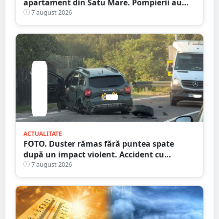
apartament din Satu Mare. Pompierii au
spart ușa
7 august 2026
ACTUALITATE
FOTO. Duster rămas fără puntea spate
după un impact violent. Accident cu
implicarea unei mașini din Satu Mare
7 august 2026