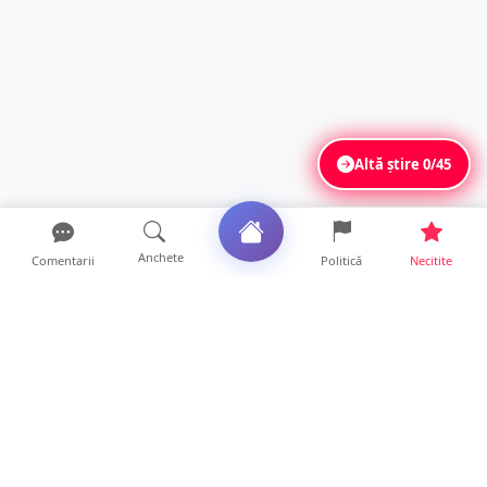
Altă știre
0/45
Anchete
Comentarii
Politică
Necitite
Ultimele articole
Se extinde unul dintre cele mai cunoscute
lanțuri locale din...
12 ore • Locale