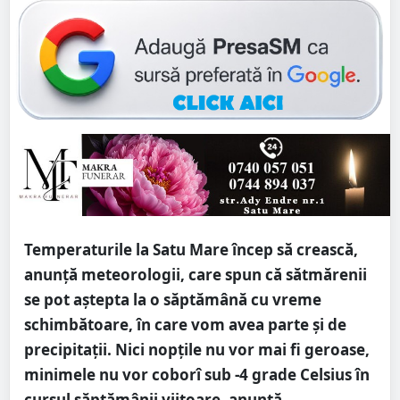
Temperaturile la Satu Mare încep să crească,
anunță meteorologii, care spun că sătmărenii
se pot aștepta la o săptămână cu vreme
schimbătoare, în care vom avea parte și de
precipitații. Nici nopțile nu vor mai fi geroase,
minimele nu vor coborî sub -4 grade Celsius în
cursul săptămânii viitoare, anunță