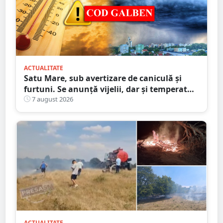
ACTUALITATE
Satu Mare, sub avertizare de caniculă și
furtuni. Se anunță vijelii, dar și temperaturi
ridicate. Avertizarea ANM
7 august 2026
ACTUALITATE