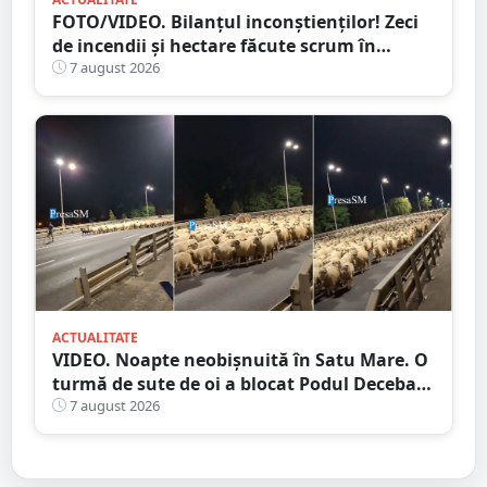
FOTO/VIDEO. Bilanțul inconștienților! Zeci
de incendii și hectare făcute scrum în
județul Satu Mare
7 august 2026
ACTUALITATE
VIDEO. Noapte neobișnuită în Satu Mare. O
turmă de sute de oi a blocat Podul Decebal.
Gest de apreciat al ciobanului
7 august 2026