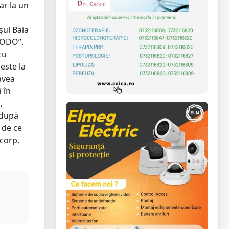
ar la un
șul Baia
BODO”.
cu
este la
avea
 în
,
 după
i de ce
 corp.