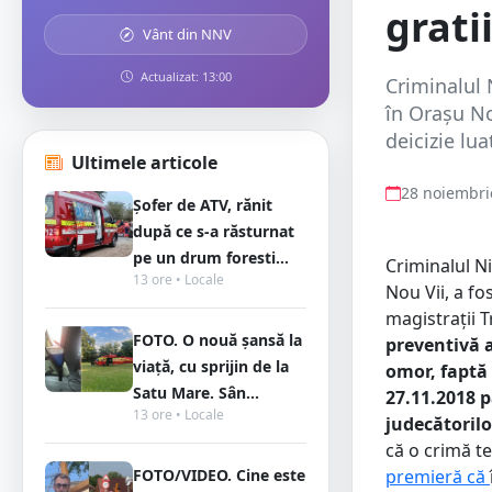
gratii
Vânt din NNV
Actualizat: 13:00
Criminalul 
în Orașu No
deicizie lu
Ultimele articole
28 noiembri
Șofer de ATV, rănit
după ce s-a răsturnat
pe un drum foresti...
Criminalul N
13 ore • Locale
Nou Vii, a fo
magistrații 
FOTO. O nouă șansă la
preventivă a
viață, cu sprijin de la
omor, faptă p
Satu Mare. Sân...
27.11.2018 p
13 ore • Locale
judecătorilo
că o crimă te
FOTO/VIDEO. Cine este
premieră că