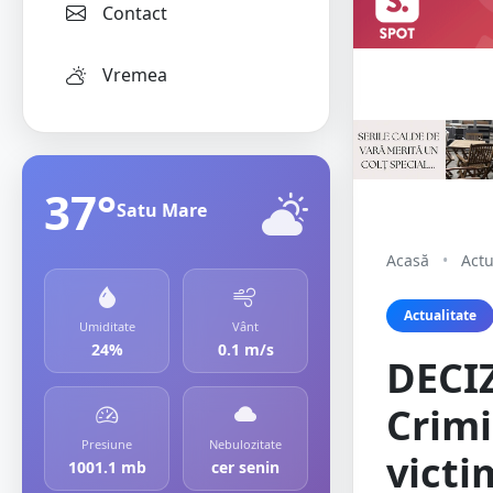
Contact
Vremea
37°
Satu Mare
Acasă
•
Actu
Actualitate
Umiditate
Vânt
24%
0.1 m/s
DECIZ
Crimi
Presiune
Nebulozitate
victi
1001.1 mb
cer senin