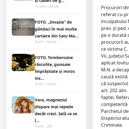
și căderi de g...
10 ore • Locale
Procurori di
referat cu p
inculpatului 
FOTO. „Invazie” de
prev. şi ped.
gândaci în mai multe
pe o durată d
cartiere din Satu Ma...
procurorii au
9 ore • Locale
ce victima C.
Vii, judeţul 
FOTO. Tomberoane
aplicat lovit
răscolite, gunoaie
M.N. a decapi
împrăștiate și miros
cauză există 
ins...
că suspectul 
9 ore • Locale
art. 202 alin
faptei. Refe
Vara, magneziul
competentă s
dispare mai repede
Parchetul de 
decât crezi. Iată ce se
Inspectoratul
î...
Criminale.
0 ore • Life