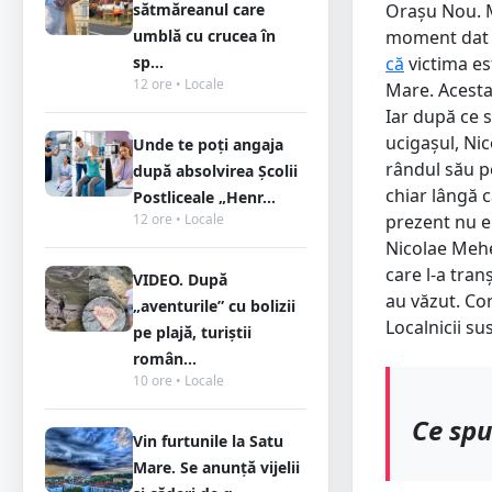
sătmăreanul care
Orașu Nou. M
umblă cu crucea în
moment dat a
sp...
că
victima est
12 ore • Locale
Mare. Acesta
Iar după ce 
ucigașul, Nic
Unde te poți angaja
rândul său p
după absolvirea Școlii
chiar lângă c
Postliceale „Henr...
12 ore • Locale
prezent nu e
Nicolae Mehe
care l-a tran
VIDEO. După
au văzut. Co
„aventurile” cu bolizii
Localnicii su
pe plajă, turiștii
român...
10 ore • Locale
Ce spu
Vin furtunile la Satu
Mare. Se anunță vijelii