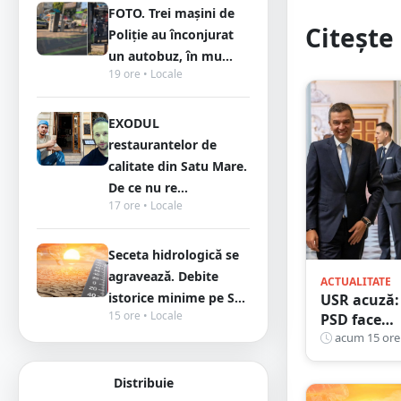
FOTO. Trei mașini de
Citește 
Poliție au înconjurat
un autobuz, în mu...
19 ore • Locale
EXODUL
restaurantelor de
calitate din Satu Mare.
De ce nu re...
17 ore • Locale
Seceta hidrologică se
agravează. Debite
ACTUALITATE
istorice minime pe S...
USR acuză:
15 ore • Locale
PSD face
totul pent
acum 15 ore
ca Români
să piardă
Distribuie
miliarde de