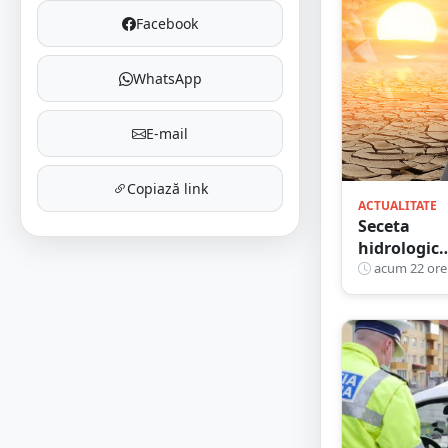
euro din
Facebook
PNRR
WhatsApp
E-mail
Copiază link
ACTUALITATE
Seceta
hidrologic
se
acum 22 ore
agravează.
Debite
istorice
minime pe
Someș.
Cursuri mic
de ape au
secat