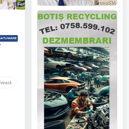
lvează