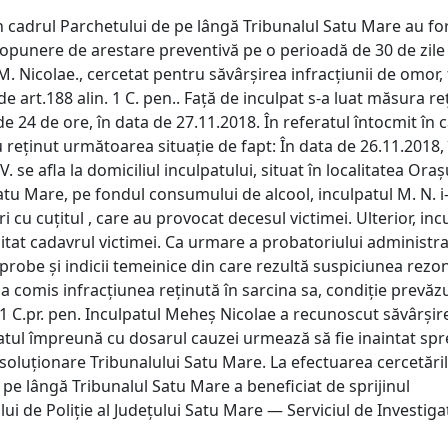
n cadrul Parchetului de pe lângă Tribunalul Satu Mare au f
ropunere de arestare preventivă pe o perioadă de 30 de zile
M. Nicolae., cercetat pentru săvârşirea infracţiunii de omor,
 de art.188 alin. 1 C. pen.. Față de inculpat s-a luat măsura reţ
e 24 de ore, în data de 27.11.2018. În referatul întocmit în 
 reţinut următoarea situaţie de fapt: În data de 26.11.2018,
 V. se afla la domiciliul inculpatului, situat în localitatea Or
Satu Mare, pe fondul consumului de alcool, inculpatul M. N. i
uri cu cuţitul , care au provocat decesul victimei. Ulterior, inc
tat cadavrul victimei. Ca urmare a probatoriului administrat
probe şi indicii temeinice din care rezultă suspiciunea rezo
a comis infracţiunea reţinută în sarcina sa, condiţie prevăz
. 1 C.pr. pen. Inculpatul Meheş Nicolae a recunoscut săvârşir
ratul împreună cu dosarul cauzei urmează să fie inaintat spr
oluţionare Tribunalului Satu Mare. La efectuarea cercetări
pe lângă Tribunalul Satu Mare a beneficiat de sprijinul
ui de Poliţie al Judeţului Satu Mare — Serviciul de Investigaţ