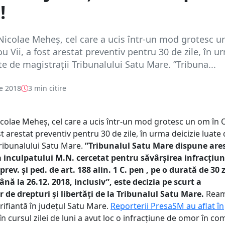
!
Nicolae Meheș, cel care a ucis într-un mod grotesc 
u Vii, a fost arestat preventiv pentru 30 de zile, în u
ate de magistrații Tribunalului Satu Mare. ”Tribuna...
e 2018
3 min citire
icolae Meheș, cel care a ucis într-un mod grotesc un om în
st arestat preventiv pentru 30 de zile, în urma deicizie luate
Tribunalului Satu Mare.
”Tribunalul Satu Mare dispune are
 inculpatului M.N. cercetat pentru săvârşirea infracţiun
rev. şi ped. de art. 188 alin. 1 C. pen , pe o durată de 30 z
ână la 26.12. 2018, inclusiv”, este decizia pe scurt a
r de drepturi și libertăți de la Tribunalul Satu Mare.
Ream
rifiantă în județul Satu Mare.
Reporterii PresaSM au aflat în
în cursul zilei de luni a avut loc o infracțiune de omor în c