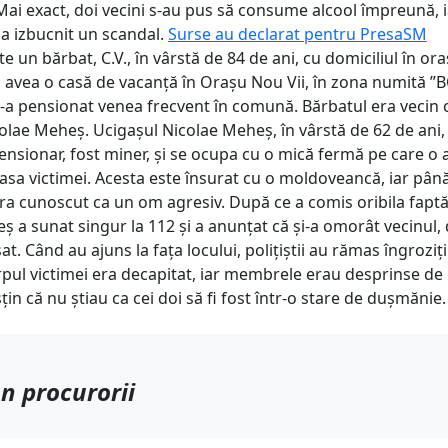
ai exact, doi vecini s-au pus să consume alcool împreună, i
 izbucnit un scandal.
Surse au declarat pentru PresaSM
e un bărbat, C.V., în vârstă de 84 de ani, cu domiciliul în ora
 avea o casă de vacanță în Orașu Nou Vii, în zona numită ”
s-a pensionat venea frecvent în comună. Bărbatul era vecin 
olae Meheș. Ucigașul Nicolae Meheș, în vârstă de 62 de ani, 
ensionar, fost miner, și se ocupa cu o mică fermă pe care o 
asa victimei. Acesta este însurat cu o moldoveancă, iar până
ra cunoscut ca un om agresiv. După ce a comis oribila faptă
ș a sunat singur la 112 și a anunțat că și-a omorât vecinul,
șat. Când au ajuns la fața locului, polițiștii au rămas îngroziț
rpul victimei era decapitat, iar membrele erau desprinse de
sțin că nu știau ca cei doi să fi fost într-o stare de dușmănie.
n procurorii