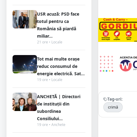
USR acuză: PSD face
totul pentru ca
România să piardă
miliar...
21 ore • Locale
Tot mai multe orașe
reduc consumul de
energie electrică. Sat...
19 ore • Locale
ANCHETĂ | Directori
Tag-uri:
de instituții din
crimă
subordinea
Consiliului...
19 ore • Anchete