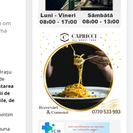
un om
rma
 Orașu
 de
starea
ii de
ile, de
intim
omuna