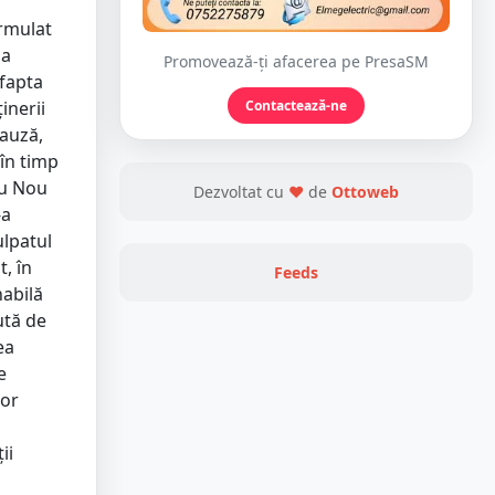
ormulat
 a
Promovează-ți afacerea pe PresaSM
 fapta
inerii
Contactează-ne
cauză,
 în timp
aşu Nou
Dezvoltat cu
❤
de
Ottoweb
-a
ulpatul
, în
Feeds
nabilă
ută de
ea
e
lor
ii