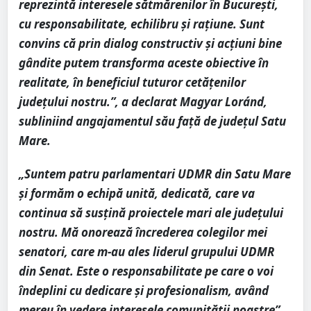
reprezintă interesele sătmărenilor în București,
cu responsabilitate, echilibru și rațiune. Sunt
convins că prin dialog constructiv și acțiuni bine
gândite putem transforma aceste obiective în
realitate, în beneficiul tuturor cetățenilor
județului nostru.”, a declarat Magyar Loránd,
subliniind angajamentul său față de județul Satu
Mare.
„Suntem patru parlamentari UDMR din Satu Mare
și formăm o echipă unită, dedicată, care va
continua să susțină proiectele mari ale județului
nostru. Mă onorează încrederea colegilor mei
senatori, care m-au ales liderul grupului UDMR
din Senat. Este o responsabilitate pe care o voi
îndeplini cu dedicare și profesionalism, având
mereu în vedere interesele comunității noastre”,