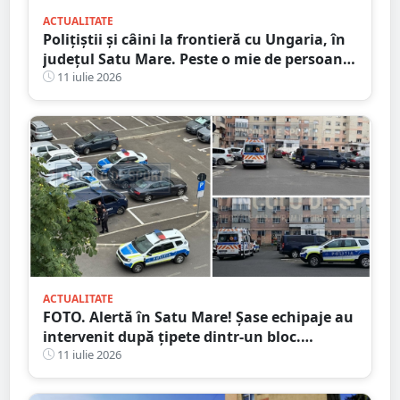
ACTUALITATE
Polițiștii și câini la frontieră cu Ungaria, în
județul Satu Mare. Peste o mie de persoane
verificate
11 iulie 2026
ACTUALITATE
FOTO. Alertă în Satu Mare! Șase echipaje au
intervenit după țipete dintr-un bloc.
Motivul i-a făcut pe toți să zâmbească
11 iulie 2026