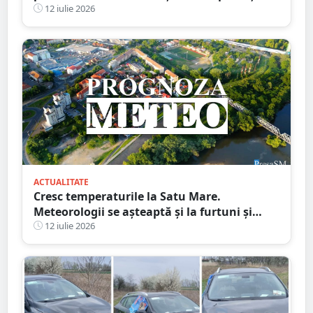
brazi ornamentali. Faptele unui minor din
12 iulie 2026
Satu Mare
ACTUALITATE
Cresc temperaturile la Satu Mare.
Meteorologii se așteaptă și la furtuni și
vijelii. Prognoza meteo pentru săptămâna
12 iulie 2026
următoare