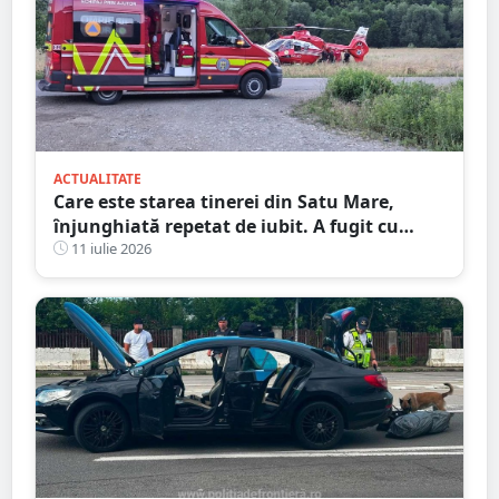
ACTUALITATE
Care este starea tinerei din Satu Mare,
înjunghiată repetat de iubit. A fugit cu
cuțitul în piept, pe stradă
11 iulie 2026