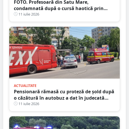
FOTO. Profesoară din Satu Mare,
condamnată după o cursă haotică prin
oraș. Alcoolemie uriașă, oprită de un șofer
11 iulie 2026
curajos
ACTUALITATE
Pensionară rămasă cu proteză de șold după
o căzătură în autobuz a dat în judecată
Transurban
11 iulie 2026