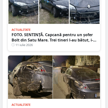
ACTUALITATE
FOTO. SENTINȚĂ. Capcană pentru un șofer
Bolt din Satu Mare. Trei tineri l-au bătut, i-
au furat mașina și banii după ce l-au
11 iulie 2026
chemat prin aplicație
ACTUALITATE