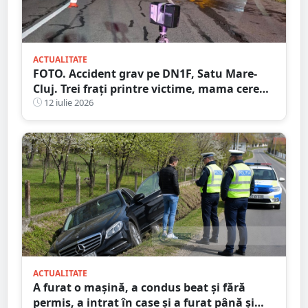
ACTUALITATE
FOTO. Accident grav pe DN1F, Satu Mare-
Cluj. Trei frați printre victime, mama cere
ajutorul martorilor
12 iulie 2026
ACTUALITATE
A furat o mașină, a condus beat și fără
permis, a intrat în case și a furat până și