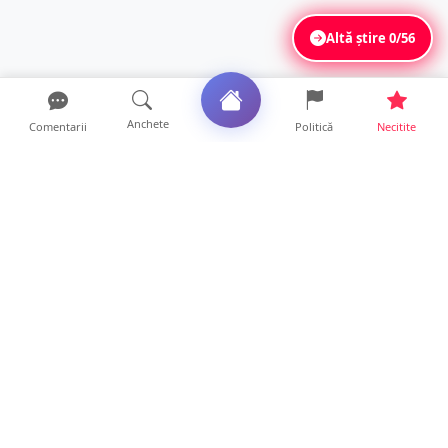
Altă știre
0/56
Anchete
Comentarii
Politică
Necitite
Ultimele articole
La ce ore va putea fi observată eclipsa de
soare la Satu Mar...
12 ore • Life
FOTO/VIDEO. Controale „reinstituite”
temporar la frontiera c...
11 ore • Locale
Șofer de TIR, prins la 71 de ani cu permisul