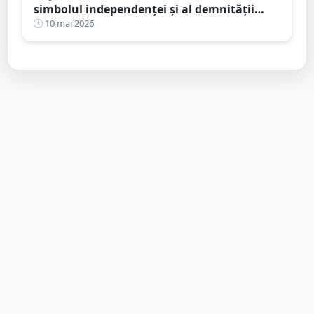
simbolul independenței și al demnității
naționale”
10 mai 2026