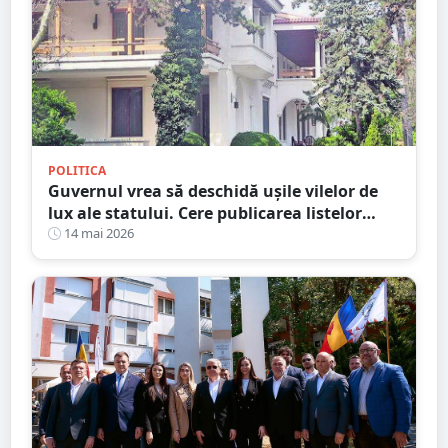
POLITICA
Guvernul vrea să deschidă ușile vilelor de
lux ale statului. Cere publicarea listelor
complete cu beneficiarii și imobilele de
14 mai 2026
protocol