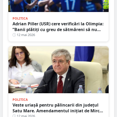
POLITICA
Adrian Piller (USR) cere verificări la Olimpia:
”Banii plătiți cu greu de sătmăreni să nu
mai fie aruncați pe apa sâmbetei”
12 mai 2026
POLITICA
Veste uriașă pentru pălincarii din județul
Satu Mare. Amendamentul inițiat de Mircea
Govor trece de primul test
12 mai 2026