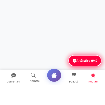
Altă știre
0/49
Anchete
Comentarii
Politică
Necitite
Ultimele articole