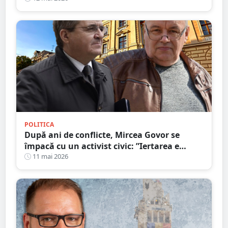
POLITICA
După ani de conflicte, Mircea Govor se
împacă cu un activist civic: ”Iertarea e
virtutea oamenilor puternici”
11 mai 2026