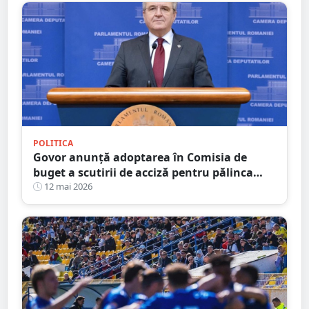
POLITICA
Govor anunță adoptarea în Comisia de
buget a scutirii de acciză pentru pălinca
făcută acasă: ”Protejăm tradițiile
12 mai 2026
românești”