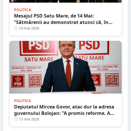
POLITICA
Mesajul PSD Satu Mare, de 14 Mai:
”Sătmărenii au demonstrat atunci că, în
fața unei tragedii, solidaritatea poate
14 mai 2026
transforma suferința în speranță”
POLITICA
Deputatul Mircea Govor, atac dur la adresa
guvernului Bolojan: ”A promis reforme. A
livrat scumpiri, taxe și blocaj economic.
13 mai 2026
Românii plătesc prețul”