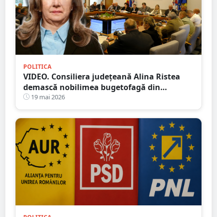
POLITICA
VIDEO. Consiliera județeană Alina Ristea
demască nobilimea bugetofagă din
instituțiile publice din Satu Mare
19 mai 2026