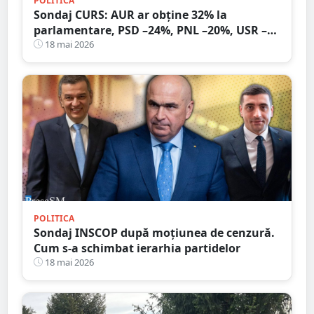
POLITICA
Sondaj CURS: AUR ar obține 32% la
parlamentare, PSD –24%, PNL –20%, USR –
10%. Călin Georgescu are 32% încredere
18 mai 2026
multă și foarte multă
POLITICA
Sondaj INSCOP după moţiunea de cenzură.
Cum s-a schimbat ierarhia partidelor
18 mai 2026