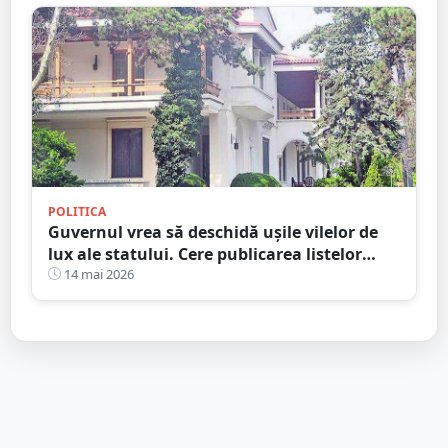
POLITICA
Guvernul vrea să deschidă ușile vilelor de
lux ale statului. Cere publicarea listelor
complete cu beneficiarii și imobilele de
14 mai 2026
protocol