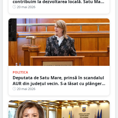
contribuim la dezvoltarea locală. Satu Mare
merită mai mult&quot;
20 mai 2026
POLITICA
Deputata de Satu Mare, prinsă în scandalul
AUR din județul vecin. S-a lăsat cu plângere
la Parchet
20 mai 2026