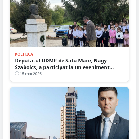
POLITICA
Deputatul UDMR de Satu Mare, Nagy
Szabolcs, a participat la un eveniment
comemorativ dedicat scriitorului și poetului
15 mai 2026
Páskándi Géza