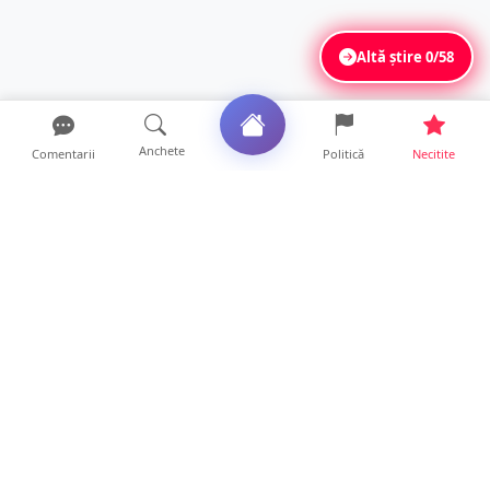
Altă știre
0/58
Anchete
Comentarii
Politică
Necitite
Ultimele articole
DRAMĂ. Bărbat găsit mort, astăzi, într-un
apartament din Sat...
11 ore • Locale
FOTO. Duster rămas fără puntea spate după
un impact violent....
11 ore • Locale