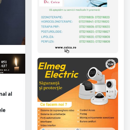
nal al
ele