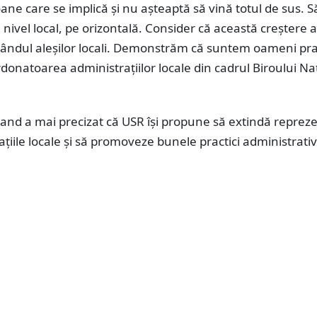
ne care se implică și nu așteaptă să vină totul de sus. S
a nivel local, pe orizontală. Consider că această creștere 
rândul aleșilor locali. Demonstrăm că suntem oameni prac
donatoarea administrațiilor locale din cadrul Biroului Na
mand a mai precizat că USR își propune să extindă reprez
ațiile locale și să promoveze bunele practici administrativ