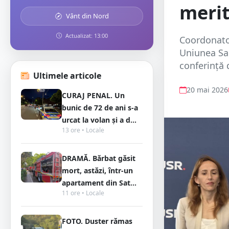
meri
Vânt din Nord
Actualizat: 13:00
Coordonatoa
Uniunea Sal
conferință 
Ultimele articole
20 mai 2026
CURAJ PENAL. Un
bunic de 72 de ani s-a
urcat la volan și a d...
13 ore • Locale
DRAMĂ. Bărbat găsit
mort, astăzi, într-un
apartament din Sat...
11 ore • Locale
FOTO. Duster rămas