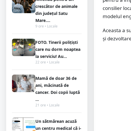
crescător de animale
consilier lo
din județul Satu
modelul eng
Mare....
9 ore • Locale
Aceasta a su
și dezvoltare
FOTO. Tinerii polițiști
care nu dorm noaptea
la serviciu! Au...
22 ore • Locale
Mamă de doar 36 de
ani, măcinată de
cancer. Doi copii luptă
...
21 ore • Locale
Un sătmărean acuză
un centru medical că i-