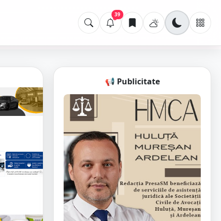
39
📢 Publicitate