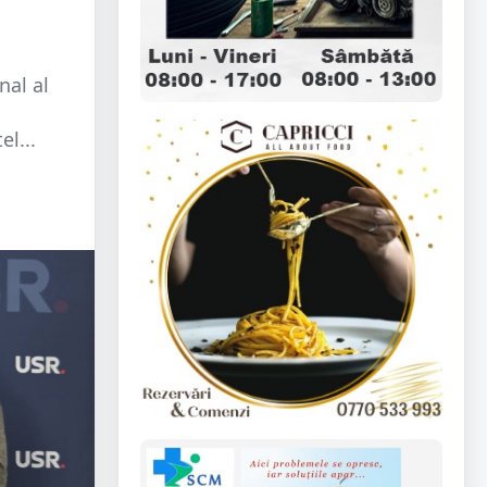
nal al
l...