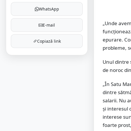
WhatsApp
„Unde avem u
E-mail
funcționează
epurare. Con
Copiază link
probleme, se
Unul dintre s
de noroc di
„În Satu Ma
dintre sătmă
salarii. Nu 
și interesul 
interese sun
foarte prost