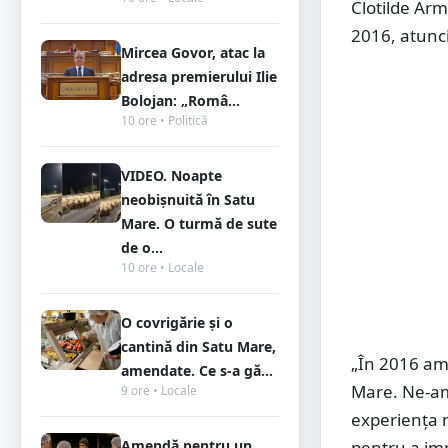
Clotilde Arm
2016, atunci
Mircea Govor, atac la
adresa premierului Ilie
Bolojan: „Româ...
10 ore • Politică
VIDEO. Noapte
neobișnuită în Satu
Mare. O turmă de sute
de o...
10 ore • Locale
O covrigărie și o
cantină din Satu Mare,
„În 2016 am 
amendate. Ce s-a gă...
Mare. Ne-am î
9 ore • Locale
experiența n
pentru a im
Amendă pentru un