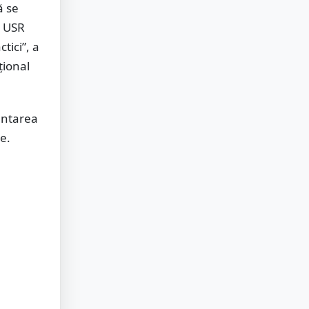
ă se
a USR
tici”, a
țional
entarea
e.