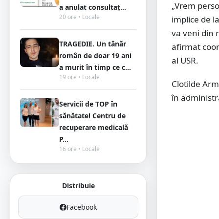
„Vrem persoa
a anulat consultaț...
20 ore • Locale
implice de l
va veni din 
TRAGEDIE. Un tânăr
afirmat coor
român de doar 19 ani
al USR.
a murit în timp ce c...
19 ore • Locale
Clotilde Ar
în administr
Servicii de TOP în
sănătate! Centru de
recuperare medicală
P...
16 ore • Locale
Distribuie
Facebook