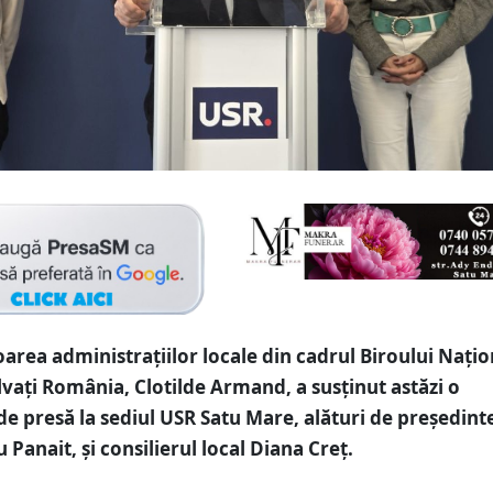
rea administrațiilor locale din cadrul Biroului Națio
vați România, Clotilde Armand, a susținut astăzi o
de presă la sediul USR Satu Mare, alături de președint
du Panait, și consilierul local Diana Creț.