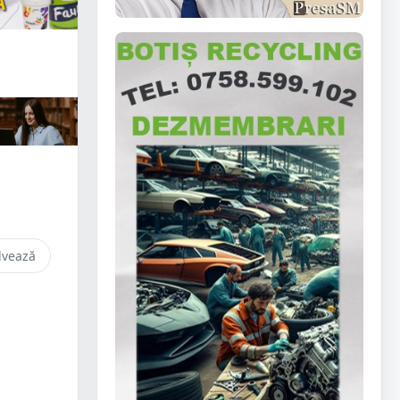
lvează
: