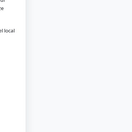
ze
l local