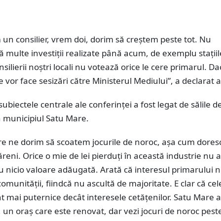
n consilier, vrem doi, dorim să creștem peste tot. Nu
 multe investiții realizate până acum, de exemplu stațiil
silierii noștri locali nu votează orice le cere primarul. D
 vor face sesizări către Ministerul Mediului”, a declarat 
ubiectele centrale ale conferinței a fost legat de sălile de
n municipiul Satu Mare.
re ne dorim să scoatem jocurile de noroc, așa cum dore
reni. Orice o mie de lei pierduți în această industrie nu
au nicio valoare adăugată. Arată că interesul primarului 
comunității, fiindcă nu ascultă de majoritate. E clar că cel
t mai puternice decât interesele cetățenilor. Satu Mare 
, un oraș care este renovat, dar vezi jocuri de noroc peste