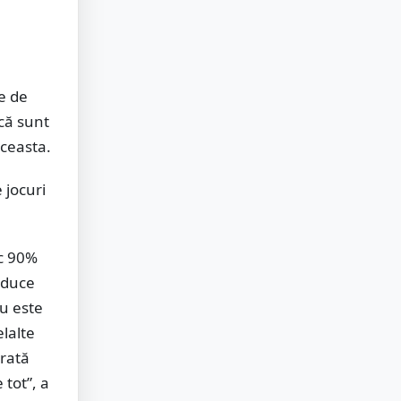
e de
acă sunt
aceasta.
 jocuri
sc 90%
 aduce
nu este
elalte
arată
 tot”, a