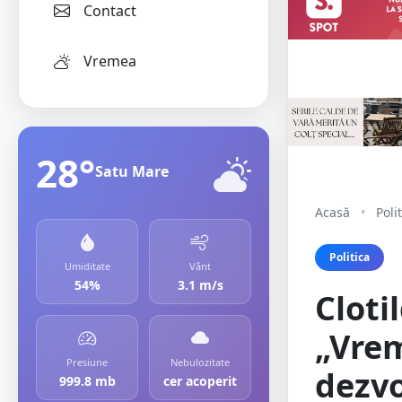
Contact
Vremea
28°
Satu Mare
Acasă
•
Poli
Politica
Umiditate
Vânt
54%
3.1 m/s
Cloti
„Vrem
Presiune
Nebulozitate
dezvo
999.8 mb
cer acoperit