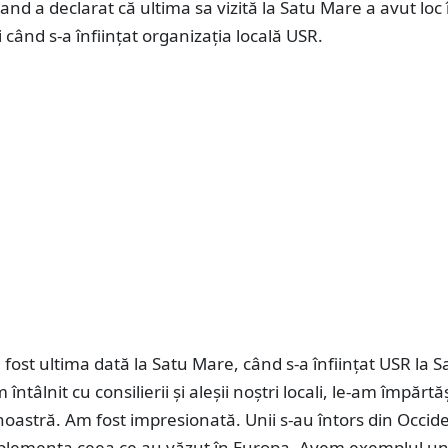
and a declarat că ultima sa vizită la Satu Mare a avut loc 
 când s-a înființat organizația locală USR.
fost ultima dată la Satu Mare, când s-a înființat USR la S
ntâlnit cu consilierii și aleșii noștri locali, le-am împărtăș
oastră. Am fost impresionată. Unii s-au întors din Occid
plementa ceea ce au văzut în Europa. Avem exemplul un