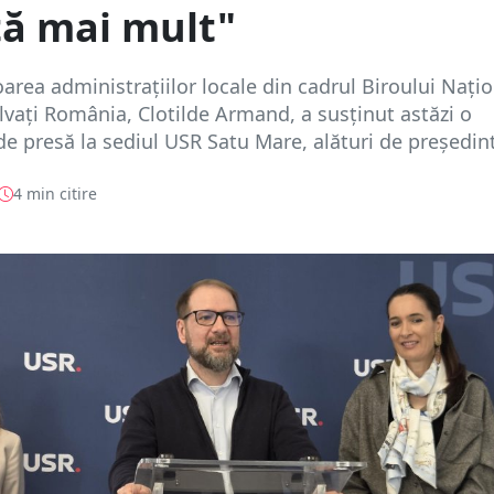
tă mai mult"
rea administrațiilor locale din cadrul Biroului Națio
vați România, Clotilde Armand, a susținut astăzi o
de presă la sediul USR Satu Mare, alături de președinte
4 min citire