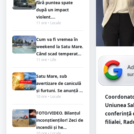
fără puntea spate
după un impact
violent....
11 ore • Locale
Cum va fi vremea în
weekend la Satu Mare.
Când scad temperat...
11 ore • Life
Satu Mare, sub
avertizare de caniculă
și furtuni. Se anunță ...
Coordonatoa
10 ore • Locale
Uniunea Sal
conferință 
FOTO/VIDEO. Bilanțul
inconștienților! Zeci de
filialei, Ra
incendii și he...
10 ore • Locale