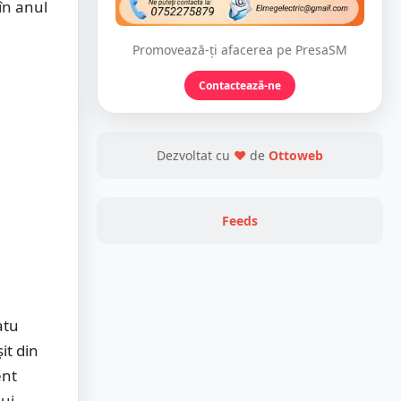
în anul
Promovează-ți afacerea pe PresaSM
Contactează-ne
Dezvoltat cu
❤
de
Ottoweb
Feeds
atu
it din
ent
ui