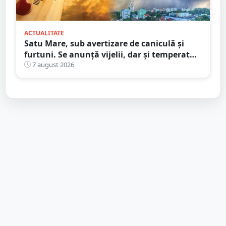
ACTUALITATE
Satu Mare, sub avertizare de caniculă și
furtuni. Se anunță vijelii, dar și temperaturi
ridicate. Avertizarea ANM
7 august 2026