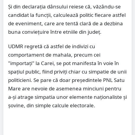
Și din declarația dânsului reiese că, văzându-se
candidat la funcții, calculează politic fiecare astfel
de eveniment, care are tentă clară de a dezbina
buna conviețuire între etniile din județ.
UDMR regretă că astfel de indivizi cu
comportament de mahala, precum cei
"importaţi" la Carei, se pot manifesta în voie în
spaţiul public, fiind priviţi chiar cu simpatie de unii
politicieni. Se pare că doar preşedintele PNL Satu
Mare are nevoie de asemenea minciuni pentru
a-şi atrage simpatia unor elemente naţionaliste şi
şovine, din simple calcule electorale.