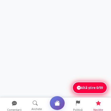
Altă știre
0/59
Anchete
Comentarii
Politică
Necitite