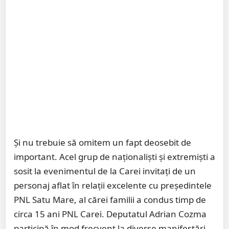
Şi nu trebuie să omitem un fapt deosebit de
important. Acel grup de naţionalişti şi extremişti a
sosit la evenimentul de la Carei invitaţi de un
personaj aflat în relaţii excelente cu preşedintele
PNL Satu Mare, al cărei familii a condus timp de
circa 15 ani PNL Carei. Deputatul Adrian Cozma
participă în mod frecvent la diverse manifestări