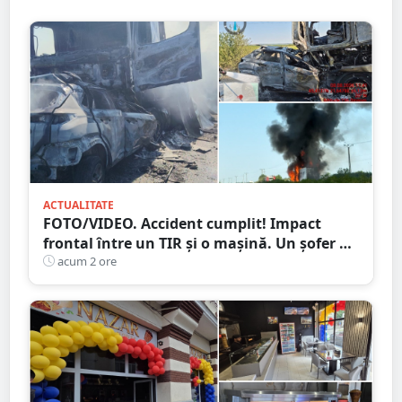
ACTUALITATE
FOTO/VIDEO. Accident cumplit! Impact
frontal între un TIR și o mașină. Un șofer a
murit carbonizat
acum 2 ore