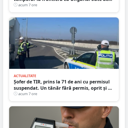
persoane și mașini, verificate în județul
acum 7 ore
Satu Mare
ACTUALITATE
Șofer de TIR, prins la 71 de ani cu permisul
suspendat. Un tânăr fără permis, oprit și el
la Petea
acum 7 ore