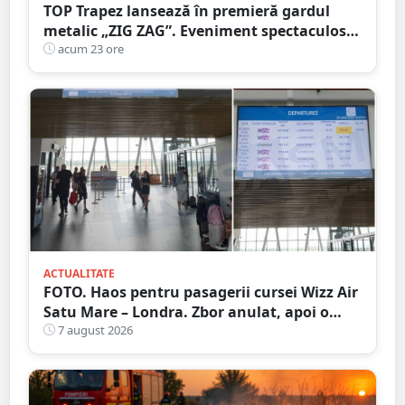
TOP Trapez lansează în premieră gardul
metalic „ZIG ZAG”. Eveniment spectaculos
în Grădina Romei
acum 23 ore
ACTUALITATE
FOTO. Haos pentru pasagerii cursei Wizz Air
Satu Mare – Londra. Zbor anulat, apoi o
nouă întârziere. Fără explicații clare
7 august 2026