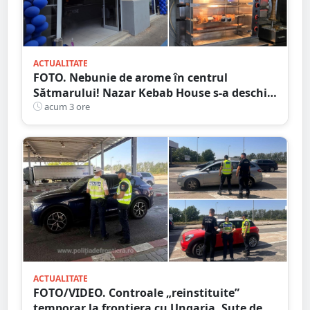
ACTUALITATE
FOTO. Nebunie de arome în centrul
Sătmarului! Nazar Kebab House s-a deschis
cu șaorma la 20 de lei
acum 3 ore
ACTUALITATE
FOTO/VIDEO. Controale „reinstituite”
temporar la frontiera cu Ungaria. Sute de