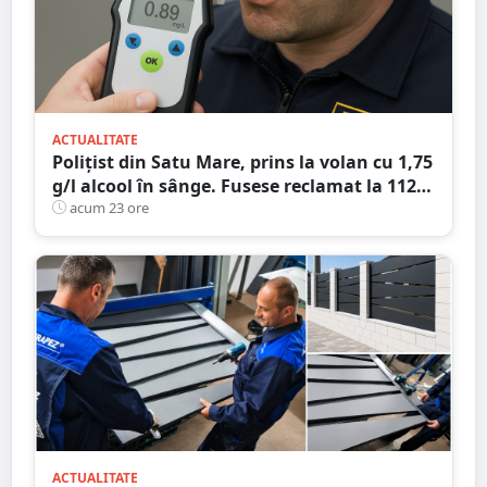
ACTUALITATE
Polițist din Satu Mare, prins la volan cu 1,75
g/l alcool în sânge. Fusese reclamat la 112
că circula pe contrasens
acum 23 ore
ACTUALITATE