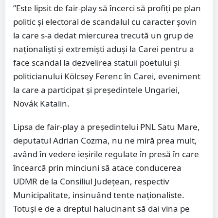
”Este lipsit de fair-play să încerci să profiţi pe plan
politic şi electoral de scandalul cu caracter şovin
la care s-a dedat miercurea trecută un grup de
naţionalişti şi extremişti aduşi la Carei pentru a
face scandal la dezvelirea statuii poetului şi
politicianului Kölcsey Ferenc în Carei, eveniment
la care a participat și președintele Ungariei,
Novák Katalin.
Lipsa de fair-play a preşedintelui PNL Satu Mare,
deputatul Adrian Cozma, nu ne miră prea mult,
având în vedere ieșirile regulate în presă în care
încearcă prin minciuni să atace conducerea
UDMR de la Consiliul Județean, respectiv
Municipalitate, insinuând tente naționaliste.
Totuși e de a dreptul halucinant să dai vina pe