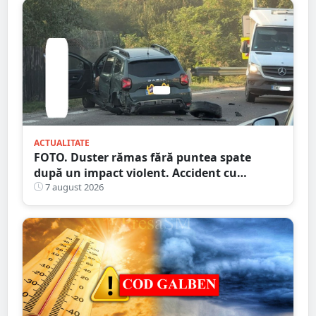
ACTUALITATE
FOTO. Duster rămas fără puntea spate
după un impact violent. Accident cu
implicarea unei mașini din Satu Mare
7 august 2026