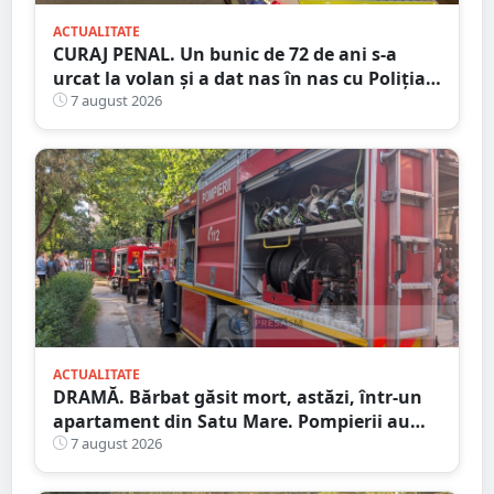
ACTUALITATE
CURAJ PENAL. Un bunic de 72 de ani s-a
urcat la volan și a dat nas în nas cu Poliția
Satu Mare
7 august 2026
ACTUALITATE
DRAMĂ. Bărbat găsit mort, astăzi, într-un
apartament din Satu Mare. Pompierii au
spart ușa
7 august 2026