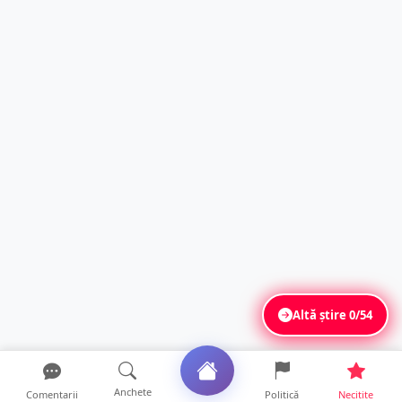
Altă știre
0/54
Anchete
Comentarii
Politică
Necitite