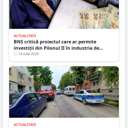
ACTUALITATE
BNS critică proiectul care ar permite
investiții din Pilonul II în industria de
apărare și cere retragerea acestuia
14 iulie 2026
ACTUALITATE