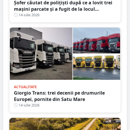
Șofer căutat de polițiști după ce a lovit trei
mașini parcate și a fugit de la locul
accidentului, în Satu Mare
14 iulie 2026
ACTUALITATE
Giorgio Trans: trei decenii pe drumurile
Europei, pornite din Satu Mare
14 iulie 2026