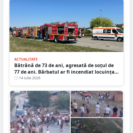
ACTUALITATE
Bătrână de 73 de ani, agresată de soțul de
77 de ani. Bărbatul ar fi incendiat locuința
din județul Satu Mare
14 iulie 2026