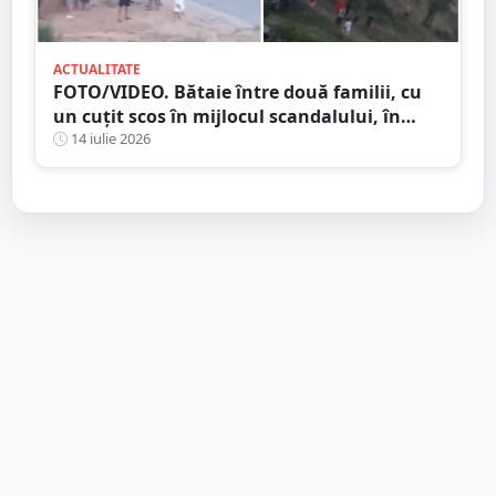
ACTUALITATE
FOTO/VIDEO. Bătaie între două familii, cu
un cuțit scos în mijlocul scandalului, în
Satu Mare. 400 de persoane la fața locului
14 iulie 2026