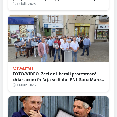
până a provocat un accident
14 iulie 2026
ACTUALITATE
FOTO/VIDEO. Zeci de liberali protestează
chiar acum în fața sediului PNL Satu Mare.
Scandări împotriva conducerii județene
14 iulie 2026