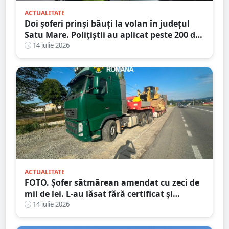
ACTUALITATE
Doi șoferi prinși băuți la volan în județul
Satu Mare. Polițiștii au aplicat peste 200 de
amenzi într-o singură zi
14 iulie 2026
ACTUALITATE
FOTO. Șofer sătmărean amendat cu zeci de
mii de lei. L-au lăsat fără certificat și
plăcuțe
14 iulie 2026