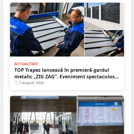
ACTUALITATE
TOP Trapez lansează în premieră gardul
metalic „ZIG ZAG”. Eveniment spectaculos
în Grădina Romei
7 august 2026