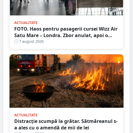
ACTUALITATE
FOTO. Haos pentru pasagerii cursei Wizz Air
Satu Mare – Londra. Zbor anulat, apoi o
nouă întârziere. Fără explicații clare
7 august 2026
ACTUALITATE
Distracție scumpă la grătar. Sătmăreanul s-
a ales cu o amendă de mii de lei