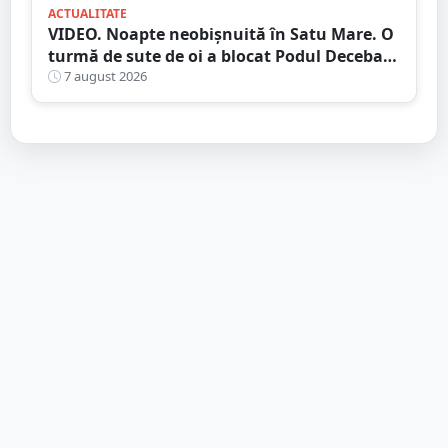
ACTUALITATE
VIDEO. Noapte neobișnuită în Satu Mare. O
turmă de sute de oi a blocat Podul Decebal.
Gest de apreciat al ciobanului
7 august 2026