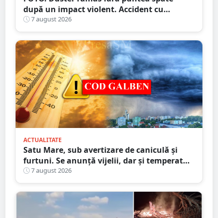
după un impact violent. Accident cu
implicarea unei mașini din Satu Mare
7 august 2026
ACTUALITATE
Satu Mare, sub avertizare de caniculă și
furtuni. Se anunță vijelii, dar și temperaturi
ridicate. Avertizarea ANM
7 august 2026