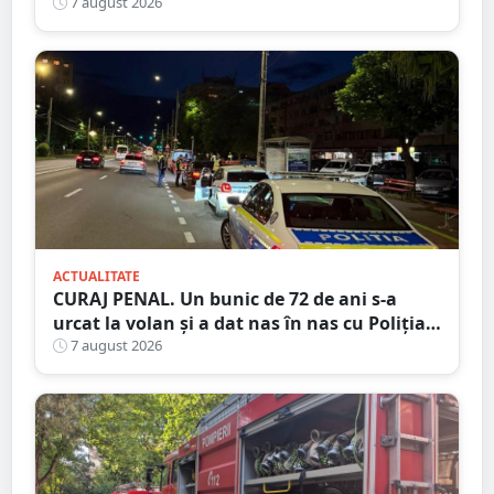
7 august 2026
ACTUALITATE
CURAJ PENAL. Un bunic de 72 de ani s-a
urcat la volan și a dat nas în nas cu Poliția
Satu Mare
7 august 2026