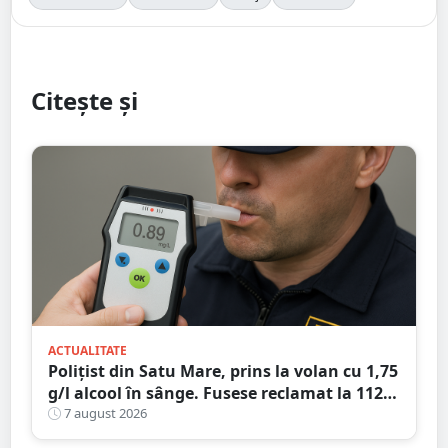
Citește și
ACTUALITATE
Polițist din Satu Mare, prins la volan cu 1,75
g/l alcool în sânge. Fusese reclamat la 112
că circula pe contrasens
7 august 2026