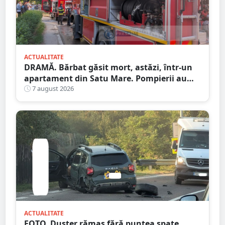
ACTUALITATE
DRAMĂ. Bărbat găsit mort, astăzi, într-un
apartament din Satu Mare. Pompierii au
spart ușa
7 august 2026
ACTUALITATE
FOTO. Duster rămas fără puntea spate