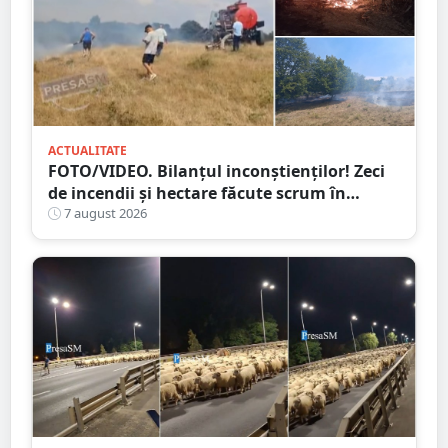
ACTUALITATE
FOTO/VIDEO. Bilanțul inconștienților! Zeci
de incendii și hectare făcute scrum în
județul Satu Mare
7 august 2026