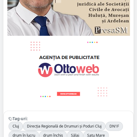
Tag-uri:
Cluj
Direcția Regională de Drumuri și Poduri Cluj
DN1F
drum în lucru
drum închis
Sălaj
Satu Mare