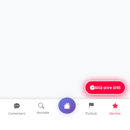
Altă știre
0/45
Anchete
Comentarii
Politică
Necitite