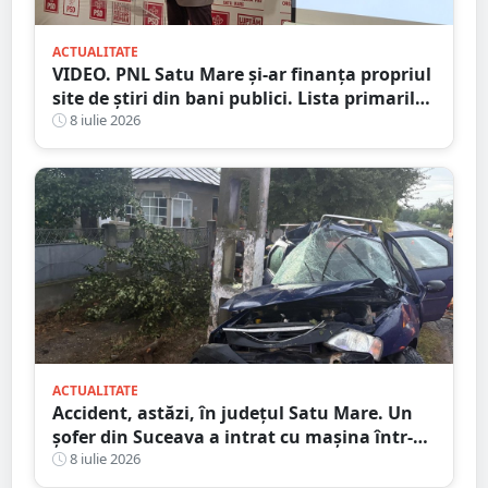
ACTUALITATE
VIDEO. PNL Satu Mare și-ar finanța propriul
site de știri din bani publici. Lista primarilor
liberali care au ”decartat”
8 iulie 2026
ACTUALITATE
Accident, astăzi, în județul Satu Mare. Un
șofer din Suceava a intrat cu mașina într-
un stâlp
8 iulie 2026