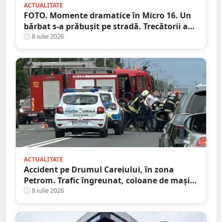
ACTUALITATE
FOTO. Momente dramatice în Micro 16. Un
bărbat s-a prăbușit pe stradă. Trecătorii au
intervenit imediat și i-au salvat viața
8 iulie 2026
ACTUALITATE
Accident pe Drumul Careiului, în zona
Petrom. Trafic îngreunat, coloane de mașini
spre Auchan
8 iulie 2026