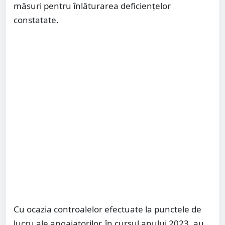
măsuri pentru înlăturarea deficiențelor
constatate.
Cu ocazia controalelor efectuate la punctele de
lucru ale angajatorilor, în cursul anului 2023, au