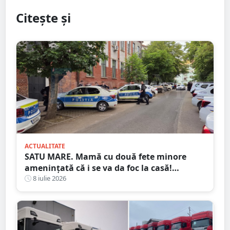
Citește și
ACTUALITATE
SATU MARE. Mamă cu două fete minore
amenințată că i se va da foc la casă!
Agresorul: ”Acum începe distracția”
8 iulie 2026