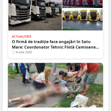
ACTUALITATE
O firmă de tradiție face angajări în Satu
Mare: Coordonator Tehnic Flotă Camioane,
Dispecer Transport Marfă Internațional,
8 iulie 2026
Contabil cu Experiență