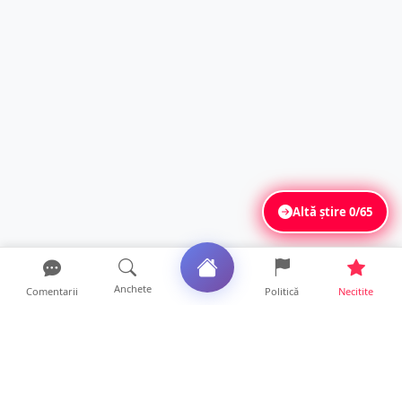
Altă știre
0/65
Anchete
Comentarii
Politică
Necitite
Ultimele articole
Polițist din Satu Mare, prins la volan cu 1,75