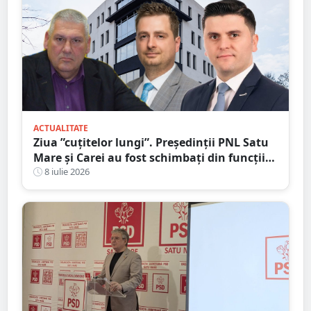
ACTUALITATE
Ziua ”cuțitelor lungi”. Președinții PNL Satu
Mare și Carei au fost schimbați din funcții
pentru ”abateri, trădări și dezinteres”
8 iulie 2026