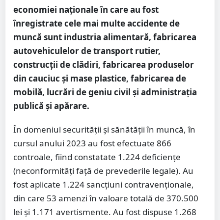
economiei naţionale în care au fost
înregistrate cele mai multe accidente de
muncă sunt
industria alimentară, fabricarea
autovehiculelor de transport rutier,
construcţii de clădiri, fabricarea produselor
din cauciuc şi mase plastice, fabricarea de
mobilă, lucrări de geniu civil şi administraţia
publică şi apărare.
În domeniul securității și sănătății în muncă, în
cursul anului 2023 au fost efectuate 866
controale, fiind constatate 1.224 deficiențe
(neconformități față de prevederile legale). Au
fost aplicate 1.224 sancțiuni contravenționale,
din care 53 amenzi în valoare totală de 370.500
lei și 1.171 avertismente. Au fost dispuse 1.268