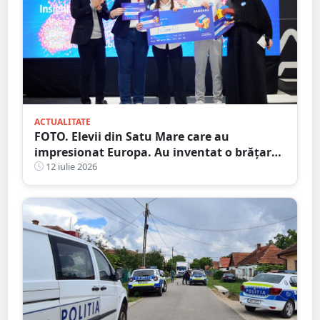
ACTUALITATE
FOTO. Elevii din Satu Mare care au
impresionat Europa. Au inventat o brățară
inteligentă pentru colegii nevăzători
12 iulie 2026