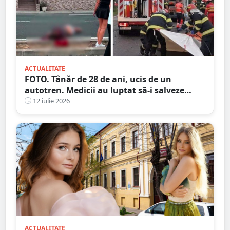
ACTUALITATE
FOTO. Tânăr de 28 de ani, ucis de un
autotren. Medicii au luptat să-i salveze
viața, dar fără succes, în județul vecin
12 iulie 2026
ACTUALITATE