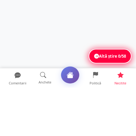
Altă știre
0/58
Anchete
Comentarii
Politică
Necitite
Ultimele articole
FOTO/VIDEO. Accident cumplit! Impact
frontal între un TIR și...
16 ore • Locale