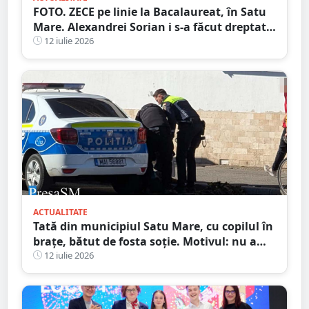
FOTO. ZECE pe linie la Bacalaureat, în Satu
Mare. Alexandrei Sorian i s-a făcut dreptate
după contestații
12 iulie 2026
ACTUALITATE
Tată din municipiul Satu Mare, cu copilul în
brațe, bătut de fosta soție. Motivul: nu a
vrut să meargă în excursie
12 iulie 2026