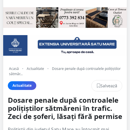
Acasă
•
Actualitate
•
Dosare penale după controalele polițiștilor
sătmăr...
Salvează
Actualitate
Dosare penale după controalele
polițiștilor sătmăreni în trafic.
Zeci de șoferi, lăsați fără permise
Polițiștii din județul Satu Mare au întocmit mai