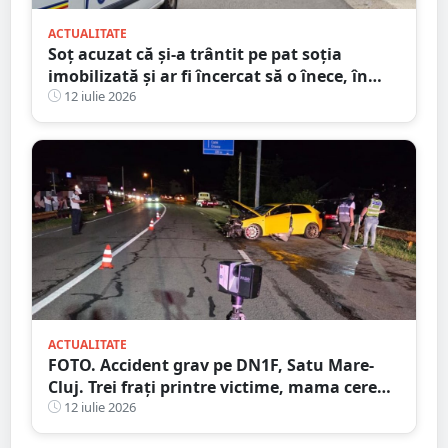
ACTUALITATE
Soț acuzat că și-a trântit pe pat soția
imobilizată și ar fi încercat să o înece, în
județul Satu Mare
12 iulie 2026
ACTUALITATE
FOTO. Accident grav pe DN1F, Satu Mare-
Cluj. Trei frați printre victime, mama cere
ajutorul martorilor
12 iulie 2026