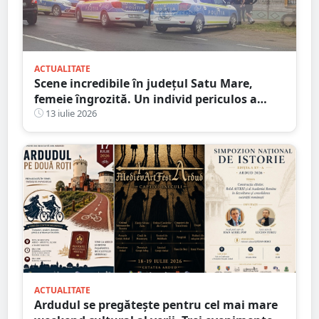
ACTUALITATE
Scene incredibile în județul Satu Mare,
femeie îngrozită. Un individ periculos a
făcut praf Codul Penal
13 iulie 2026
ACTUALITATE
Ardudul se pregătește pentru cel mai mare