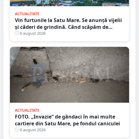
ACTUALITATE
Vin furtunile la Satu Mare. Se anunță vijelii
și căderi de grindină. Când scăpăm de
caniculă
6 august 2026
ACTUALITATE
FOTO. „Invazie” de gândaci în mai multe
cartiere din Satu Mare, pe fondul caniculei
6 august 2026