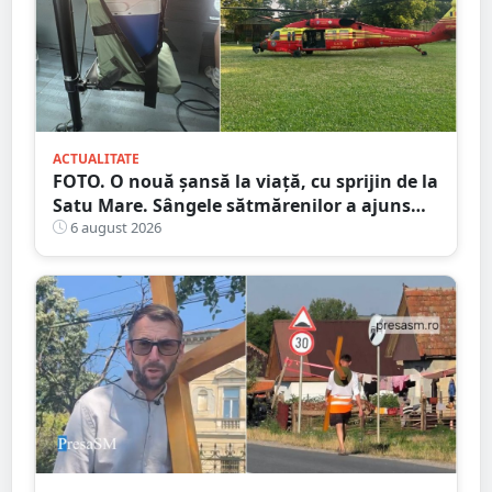
ACTUALITATE
FOTO. O nouă șansă la viață, cu sprijin de la
Satu Mare. Sângele sătmărenilor a ajuns
într-o misiune contra cronometru pentru
6 august 2026
un transplant hepatic