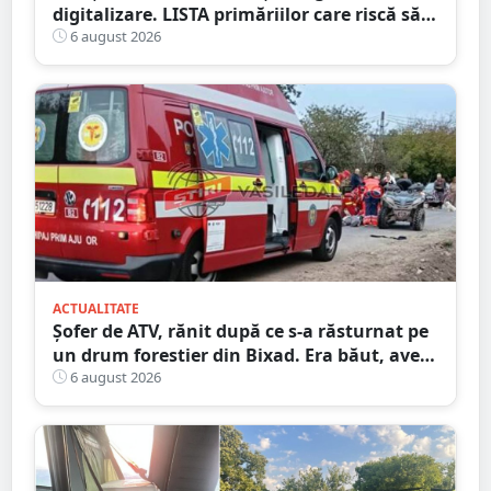
digitalizare. LISTA primăriilor care riscă să
piardă bani de la buget
6 august 2026
ACTUALITATE
Șofer de ATV, rănit după ce s-a răsturnat pe
un drum forestier din Bixad. Era băut, avea
permisul anulat, iar vehiculul nu era
6 august 2026
înmatriculat