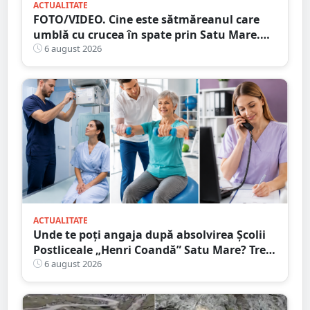
ACTUALITATE
FOTO/VIDEO. Cine este sătmăreanul care
umblă cu crucea în spate prin Satu Mare.
De ce face acest gest
6 august 2026
ACTUALITATE
Unde te poți angaja după absolvirea Școlii
Postliceale „Henri Coandă” Satu Mare? Trei
calificări medicale, numeroase oportunități
6 august 2026
de carieră