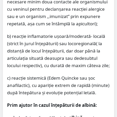
necesare minim doua contacte ale organismului
cu veninul pentru declanşarea reacţiei alergice
sau e un organism ,,imunizat” prin expunere
repetată, aşa cum se întâmplă la apicultori);
b) reacţie inflamatorie uşoară/moderată- locală
(strict în jurul înţepăturii) sau locoregională( la
distanţă de locul înţepăturii, dar doar până la
articulaţia situată deasupra sau dedesubtul
locului respectiv), cu durată de maxim câteva zile;
c) reacţie sistemică (Edem Quincke sau şoc
anafilactic), cu apariţie extrem de rapidă (minute)
după întepătura şi evoluţie potenţial letală.
Prim ajutor în cazul înțepăturii de albină: