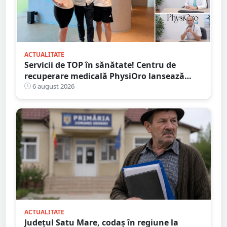
ACTUALITATE
Servicii de TOP în sănătate! Centru de
recuperare medicală PhysiOro lansează
Divizia medicală PhysiOro
6 august 2026
ACTUALITATE
Județul Satu Mare, codaș în regiune la