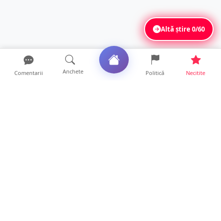
Altă știre
0/60
Anchete
Comentarii
Politică
Necitite
Ultimele articole
ANCHETĂ. Acuzații explozive la DGASPC
Satu Mare! Salarii uri...
18 ore • Anchete
FOTO/VIDEO. Accident cumplit! Impact
frontal între un TIR și...
16 ore • Locale