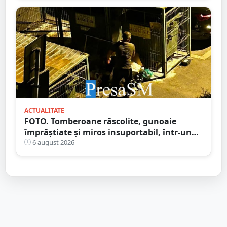
ACTUALITATE
FOTO. Tomberoane răscolite, gunoaie
împrăștiate și miros insuportabil, într-un
cartier al Sătmarului
6 august 2026