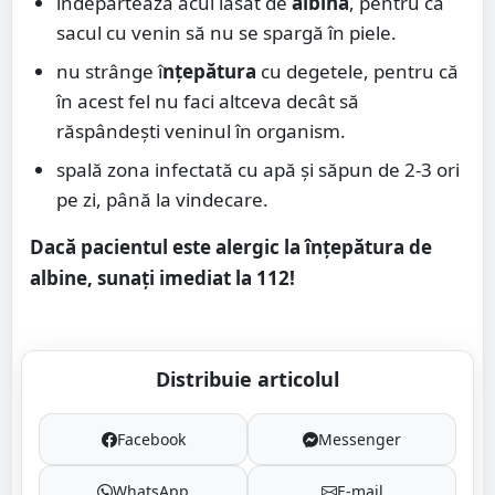
îndepărtează acul lăsat de
albină
, pentru ca
sacul cu venin să nu se spargă în piele.
nu strânge î
nțepătura
cu degetele, pentru că
în acest fel nu faci altceva decât să
răspândești veninul în organism.
spală zona infectată cu apă și săpun de 2-3 ori
pe zi, până la vindecare.
Dacă pacientul este alergic la înțepătura de
albine, sunați imediat la 112!
Distribuie articolul
Facebook
Messenger
WhatsApp
E-mail