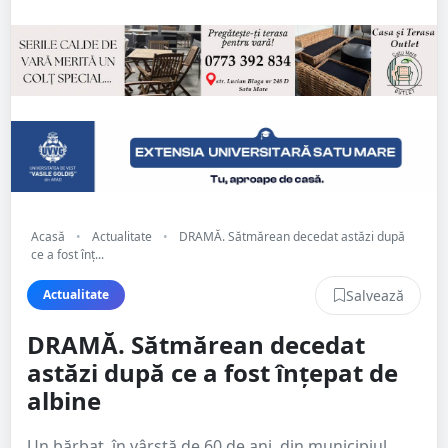
Acasă
•
Actualitate
•
DRAMĂ. Sătmărean decedat astăzi după
ce a fost înț...
Salvează
Actualitate
DRAMĂ. Sătmărean decedat
astăzi după ce a fost înțepat de
albine
Un bărbat, în vârstă de 60 de ani, din municipiul