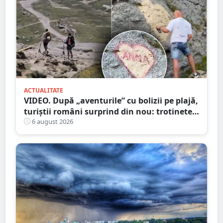
ACTUALITATE
VIDEO. După „aventurile” cu bolizii pe plajă,
turiștii români surprind din nou: trotinete
pe Bucegi și declarații de dragoste pe stânci
6 august 2026