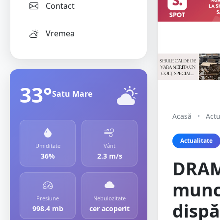
Contact
Vremea
33°
Satu Mare
Acasă
•
Actu
Actualitate
Umiditate
Vânt
36%
2.3 m/s
DRAM
muncă
Presiune
Nebulozitate
dispă
998.4 mb
cer acoperit