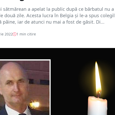
i sătmărean a apelat la public după ce bărbatul nu a
e două zile. Acesta lucra în Belgia și le-a spus colegi
pâine, iar de atunci nu mai a fost de găsit. Di...
ie 2022
1 min citire