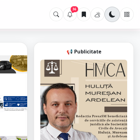
36
📢 Publicitate