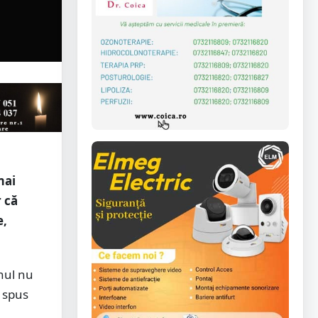
mai
r că
e,
nul nu
a spus