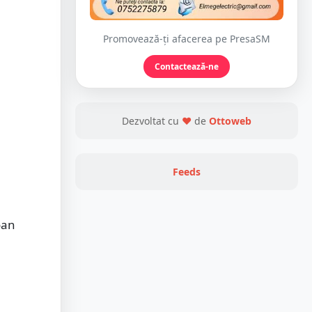
Promovează-ți afacerea pe PresaSM
Contactează-ne
Dezvoltat cu
❤
de
Ottoweb
Feeds
oan