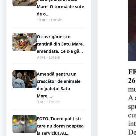
Mare. O turmă de sute
de o...
10 ore • Locale
O covrigărie și o
cantină din Satu Mare,
amendate. Ce s-a gă...
9 ore • Locale
Amendă pentru un
crescător de animale
din județul Satu
Mare....
9 ore • Locale
FOTO. Tinerii polițiști
care nu dorm noaptea
la serviciu! Au...