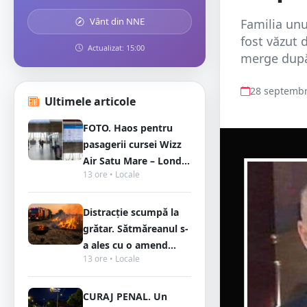
Vânt din NNE
Familia unu
fost văzut d
Actualizat: 15:00
merge după 
28 septembr
Ultimele articole
FOTO. Haos pentru
pasagerii cursei Wizz
Air Satu Mare – Lond...
13 ore • Locale
Distracție scumpă la
grătar. Sătmăreanul s-
a ales cu o amend...
13 ore • Locale
CURAJ PENAL. Un