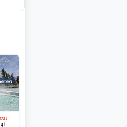
TATE
 și