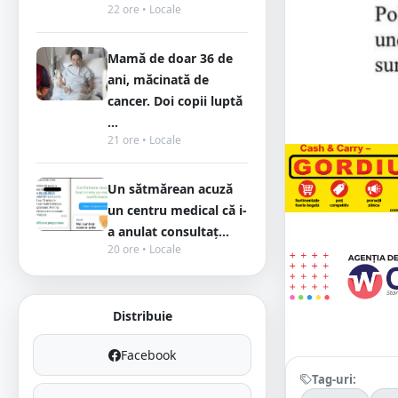
22 ore • Locale
Mamă de doar 36 de
ani, măcinată de
cancer. Doi copii luptă
...
21 ore • Locale
Un sătmărean acuză
un centru medical că i-
a anulat consultaț...
20 ore • Locale
Distribuie
Facebook
Tag-uri: