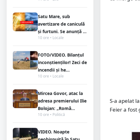
Satu Mare, sub
avertizare de caniculă
și furtuni. Se anunță ...
10 ore • Locale
FOTO/VIDEO. Bilanțul
inconștienților! Zeci de
incendii și he...
10 ore • Locale
Mircea Govor, atac la
S-a apelat l
adresa premierului Ilie
Bolojan: „Româ...
Feier a fost 
10 ore • Politică
VIDEO. Noapte
neobișnuită în Satu