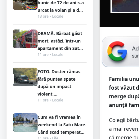
bunic de 72 de ani s-a
urcat la volan și a d...
13 ore • Locale
DRAMĂ. Bărbat găsit
mort, astăzi, într-un
apartament din Sat...
11 ore • Locale
FOTO. Duster rămas
Familia unu
fără puntea spate
după un impact
fost văzut d
violent....
merge după 
11 ore • Locale
anunță famil
Cum va fi vremea în
Colegii băr
weekend la Satu Mare.
a mai reveni
Când scad temperat...
că merge dup
11 ore • Life