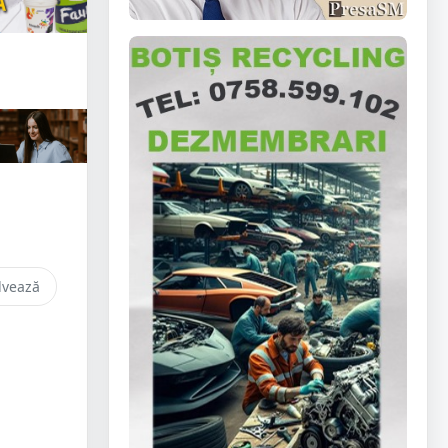
lvează