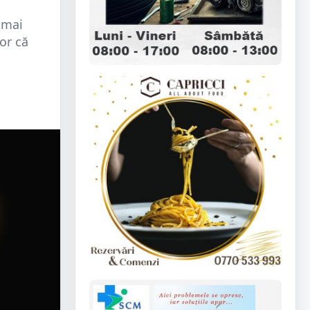
 mai
lor că