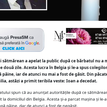
i sătmărean a apelat la public după ce bărbatul nu a 
e două zile. Acesta lucra în Belgia și le-a spus colegilo
pâine, iar de atunci nu mai a fost de găsit. Din păcat
ia, astăzi a primit teribila veste: Ioan a decedat.
batului spun că au anunțat autoritățile după ce sătmărea
t la domiciliul din Belgia. Acesta și-a parcat mașina și le-
ă pâine, dar de atunci a fost de negăsit.