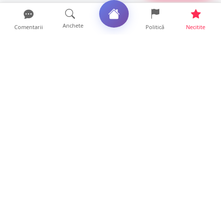
Anchete
Comentarii
Politică
Necitite
Ultimele articole
Mamă de doar 36 de ani, măcinată de
cancer. Doi copii luptă ...
21 ore • Locale
Un sătmărean acuză un centru medical că i-
a anulat consultaț...
20 ore • Locale
TRAGEDIE. Un tânăr român de doar 19 ani a
murit în timp ce c...
19 ore • Locale