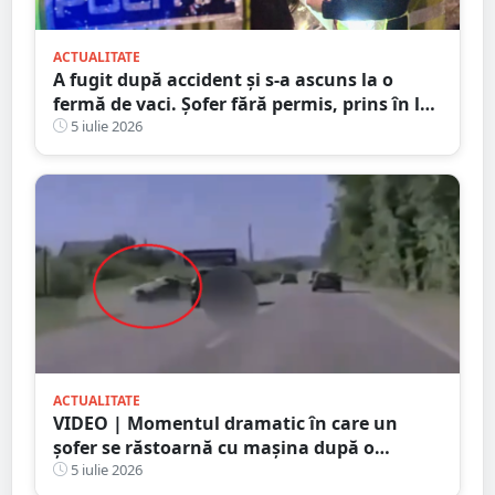
ACTUALITATE
A fugit după accident și s-a ascuns la o
fermă de vaci. Șofer fără permis, prins în la
Satu Mare
5 iulie 2026
ACTUALITATE
VIDEO | Momentul dramatic în care un
șofer se răstoarnă cu mașina după o
depășire riscantă. Accidentul a fost surprins
5 iulie 2026