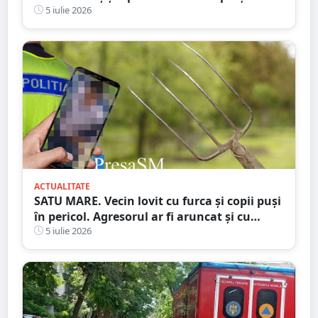
5 iulie 2026
ACTUALITATE
SATU MARE. Vecin lovit cu furca și copii puși
în pericol. Agresorul ar fi aruncat și cu
bolovani în curtea familiei
5 iulie 2026