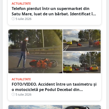
ACTUALITATE
Telefon pierdut într-un supermarket din
Satu Mare, luat de un bărbat. Identificat în
timp record, ce scuză a avut bărbatul
5 iulie 2026
ACTUALITATE
FOTO/VIDEO. Accident între un taximetru și
o motocicletă pe Podul Decebal din
municipiul Satu Mare
5 iulie 2026