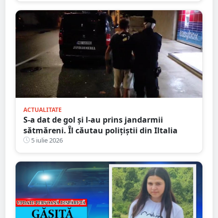
de camera de bord
ACTUALITATE
S-a dat de gol și l-au prins jandarmii
sătmăreni. Îl căutau polițiștii din Iltalia
5 iulie 2026