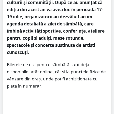
culturii și comunității. După ce au anunțat că
ediția din acest an va avea loc în perioada 17-
19 iulie, organizatorii au dezvăluit acum
agenda detaliată a zilei de sâmbătă, care
îmbină activități sportive, conferințe, ateliere
pentru copii și adulți, mese rotunde,
spectacole și concerte susținute de artiști
cunoscuți.
Biletele de o zi pentru sâmbătă sunt deja
disponibile, atât online, cât și la punctele fizice de
vânzare din oraș, unde pot fi achiziționate cu
plata în numerar.